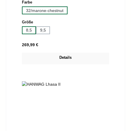
auswählen
Farbe
32/marone-chestnut
auswählen
Größe
8,5
9,5
Regulärer Preis:
269,99 €
Details