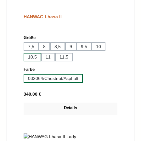
HANWAG Lhasa II
auswählen
Größe
7,5
8
8,5
9
9,5
10
10,5
11
11,5
auswählen
Farbe
032064/Chestnut/Asphalt
Regulärer Preis:
340,00 €
Details