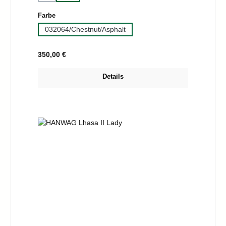
auswählen
Farbe
032064/Chestnut/Asphalt
Regulärer Preis:
350,00 €
Details