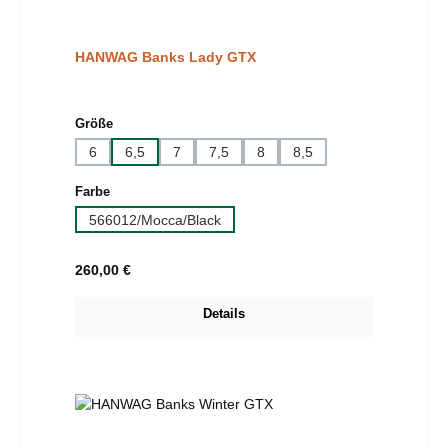
HANWAG Banks Lady GTX
auswählen
Größe
6
6,5
7
7,5
8
8,5
auswählen
Farbe
566012/Mocca/Black
Regulärer Preis:
260,00 €
Details