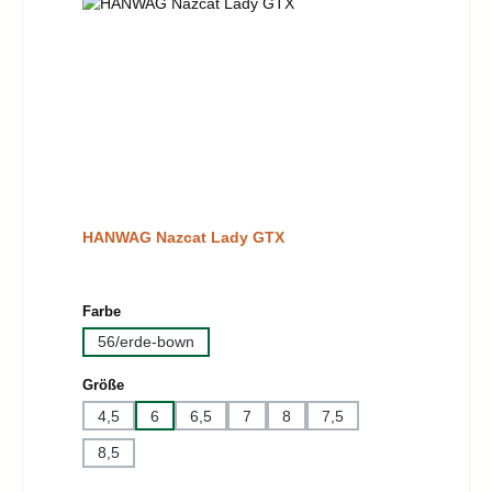
HANWAG Nazcat Lady GTX
auswählen
Farbe
56/erde-bown
auswählen
Größe
4,5
6
6,5
7
8
7,5
8,5