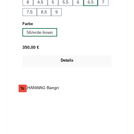
8
4,5
5
5,5
6
6,5
7
7,5
8,5
9
auswählen
Farbe
56/erde-bown
Regulärer Preis:
350,00 €
Details
Rabatt
%