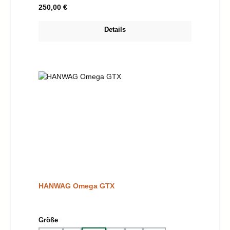
Regulärer Preis:
250,00 €
Details
HANWAG Omega GTX
auswählen
Größe