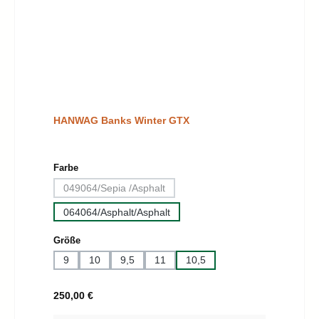
HANWAG Banks Winter GTX
auswählen
Farbe
049064/Sepia /Asphalt
(Diese Option ist zurzeit nicht verfügbar.)
064064/Asphalt/Asphalt
auswählen
Größe
9
10
9,5
11
10,5
Regulärer Preis:
250,00 €