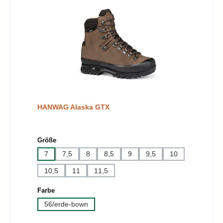
HANWAG Alaska GTX
auswählen
Größe
7
7,5
8
8,5
9
9,5
10
10,5
11
11,5
auswählen
Farbe
56/erde-bown