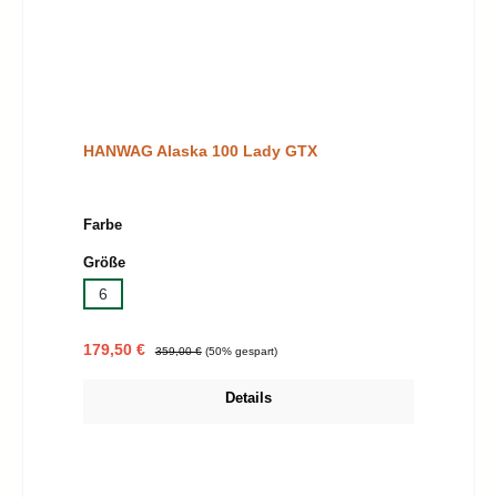
HANWAG Alaska 100 Lady GTX
auswählen
Farbe
auswählen
Größe
6
Verkaufspreis:
Regulärer Preis:
179,50 €
359,00 €
(50% gespart)
Details