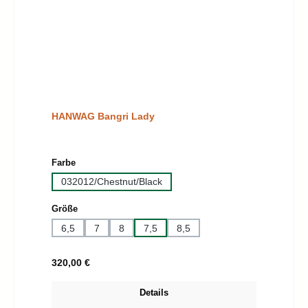
HANWAG Bangri Lady
auswählen
Farbe
032012/Chestnut/Black
auswählen
Größe
6,5
7
8
7,5
8,5
Regulärer Preis:
320,00 €
Details