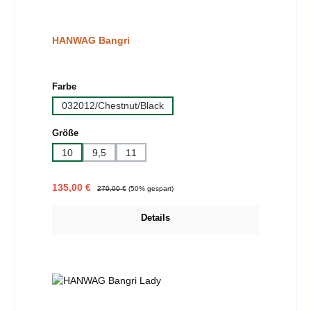
HANWAG Bangri
auswählen
Farbe
032012/Chestnut/Black
auswählen
Größe
10
9,5
11
Verkaufspreis:
Regulärer Preis:
135,00 €
270,00 €
(50% gespart)
Details