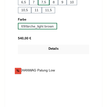
6,5
7
7,5
8
9
10
10,5
11
11,5
auswählen
Farbe
69/lärche_light brown
Regulärer Preis:
540,00 €
Details
Rabatt
%