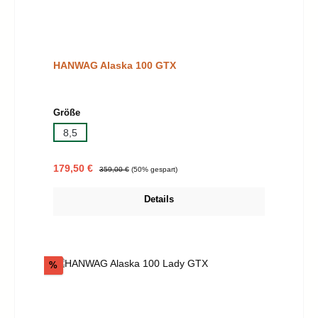
HANWAG Alaska 100 GTX
auswählen
Größe
8,5
Verkaufspreis:
Regulärer Preis:
179,50 €
359,00 €
(50% gespart)
Details
Rabatt
%