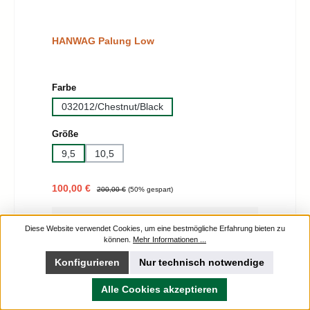
HANWAG Palung Low
auswählen
Farbe
032012/Chestnut/Black
auswählen
Größe
9,5
10,5
Verkaufspreis:
Regulärer Preis:
100,00 €
200,00 €
(50% gespart)
Details
Diese Website verwendet Cookies, um eine bestmögliche Erfahrung bieten zu
können.
Mehr Informationen ...
Konfigurieren
Nur technisch notwendige
Seite
Seite
1
2
Alle Cookies akzeptieren