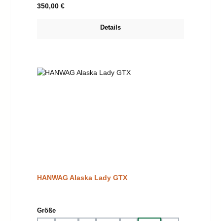
Regulärer Preis:
350,00 €
Details
HANWAG Alaska Lady GTX
auswählen
Größe