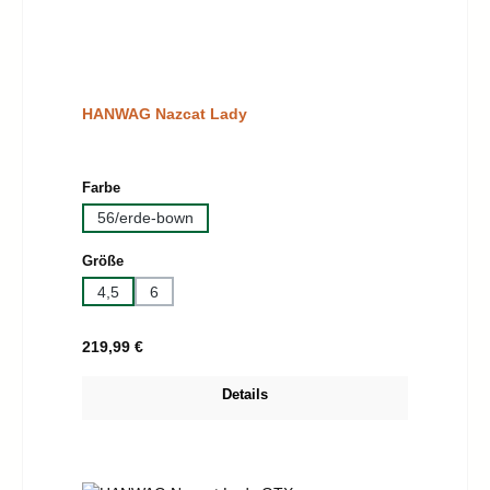
HANWAG Nazcat Lady
auswählen
Farbe
56/erde-bown
auswählen
Größe
4,5
6
Regulärer Preis:
219,99 €
Details