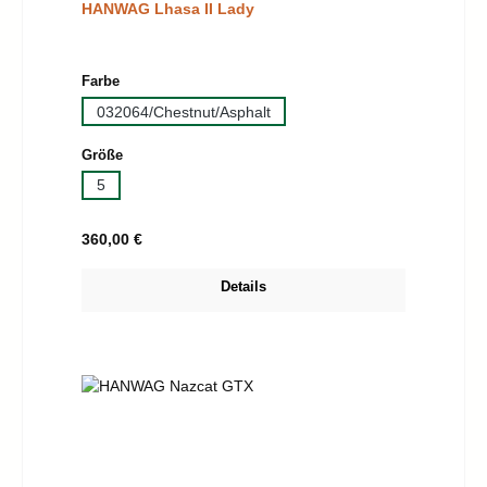
HANWAG Lhasa II Lady
auswählen
Farbe
032064/Chestnut/Asphalt
auswählen
Größe
5
Regulärer Preis:
360,00 €
Details