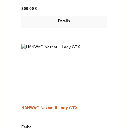
Regulärer Preis:
300,00 €
Details
HANWAG Nazcat II Lady GTX
auswählen
Farbe