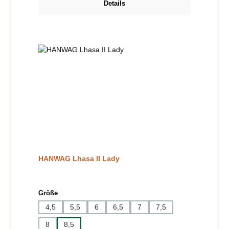
Details
HANWAG Lhasa II Lady
auswählen
Größe
4,5
5,5
6
6,5
7
7,5
8
8,5