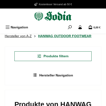
Zum Hauptinhalt springen
Kostenloser Versand ab 50 €
Navigation
0,00 €
Hersteller von A-Z
HANWAG OUTDOOR FOOTWEAR
Produkte filtern
Hersteller Navigation
Produkte von HANWAG