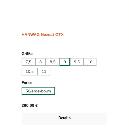
HANWAG Nazcat GTX
auswählen
Größe
7,5
8
8,5
9
9,5
10
10,5
11
auswählen
Farbe
56/erde-bown
Regulärer Preis:
260,00 €
Details