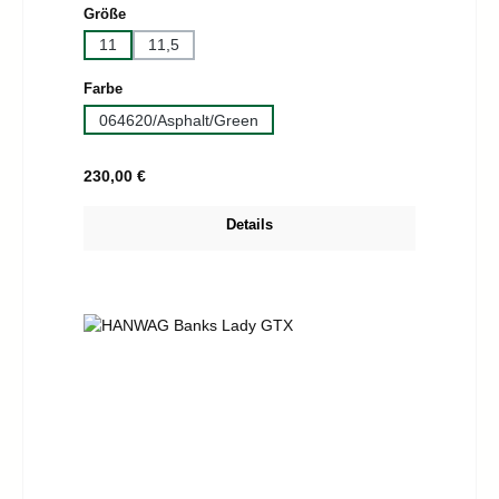
auswählen
Größe
11
11,5
auswählen
Farbe
064620/Asphalt/Green
Regulärer Preis:
230,00 €
Details