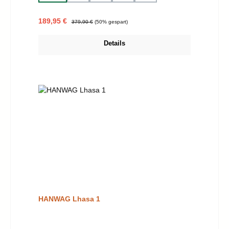
Verkaufspreis:
Regulärer Preis:
189,95 €
379,90 €
(50% gespart)
Details
HANWAG Lhasa 1