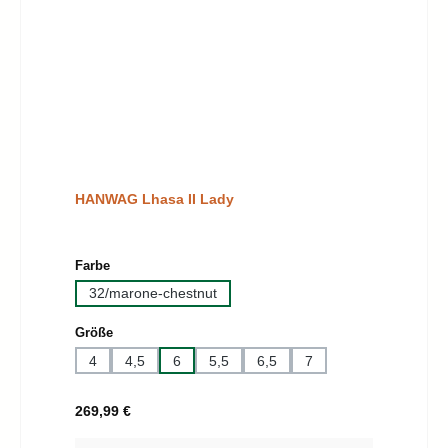
HANWAG Lhasa II Lady
auswählen
Farbe
32/marone-chestnut
auswählen
Größe
4
4,5
6
5,5
6,5
7
Regulärer Preis:
269,99 €