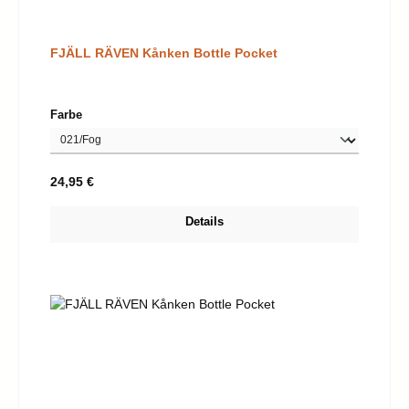
FJÄLL RÄVEN Kånken Bottle Pocket
auswählen
Farbe
Regulärer Preis:
24,95 €
Details