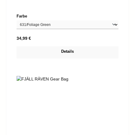
auswählen
Farbe
Regulärer Preis:
34,99 €
Details