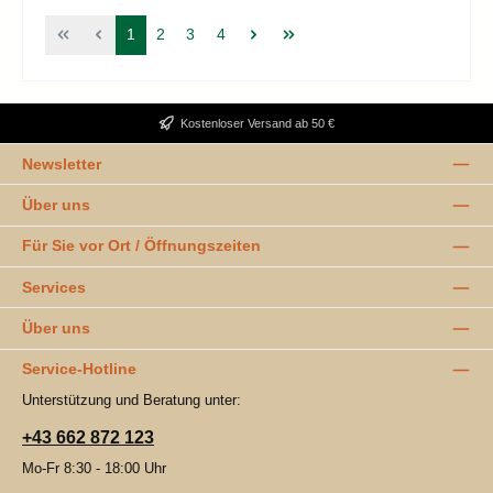
Seite
Seite
Seite
Seite
1
2
3
4
Kostenloser Versand ab 50 €
Newsletter
Über uns
Für Sie vor Ort / Öffnungszeiten
Services
Über uns
Service-Hotline
Unterstützung und Beratung unter:
+43 662 872 123
Mo-Fr 8:30 - 18:00 Uhr