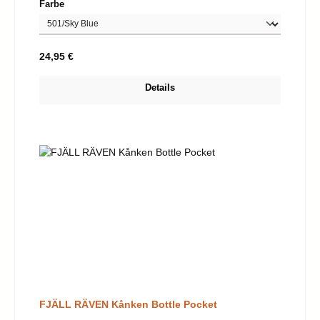
auswählen
Farbe
Regulärer Preis:
24,95 €
Details
FJÄLL RÄVEN Kånken Bottle Pocket