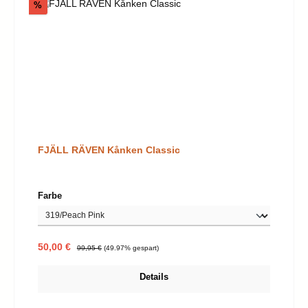
Rabatt
%
FJÄLL RÄVEN Kånken Classic
auswählen
Farbe
Verkaufspreis:
Regulärer Preis:
50,00 €
99,95 €
(49.97% gespart)
Details