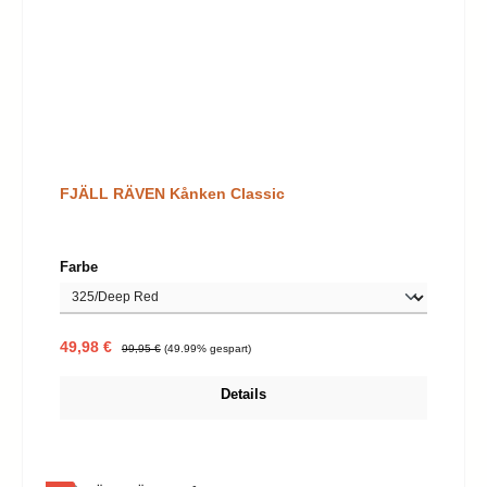
FJÄLL RÄVEN Kånken Classic
auswählen
Farbe
Verkaufspreis:
Regulärer Preis:
49,98 €
99,95 €
(49.99% gespart)
Details