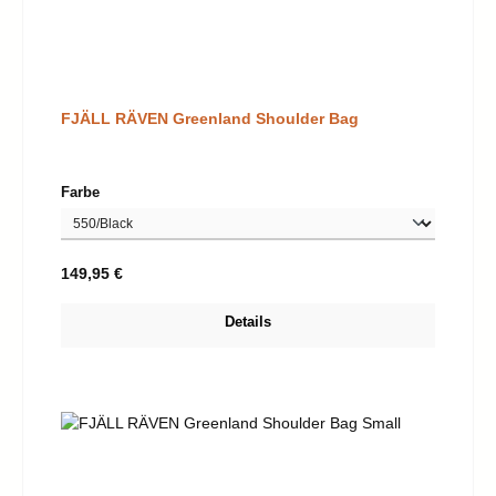
FJÄLL RÄVEN Greenland Shoulder Bag
auswählen
Farbe
Regulärer Preis:
149,95 €
Details