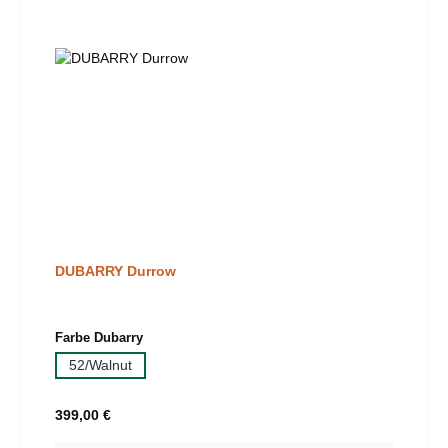
DUBARRY Durrow
auswählen
Farbe Dubarry
52/Walnut
Regulärer Preis:
399,00 €