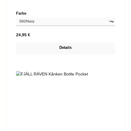
auswählen
Farbe
Regulärer Preis:
24,95 €
Details