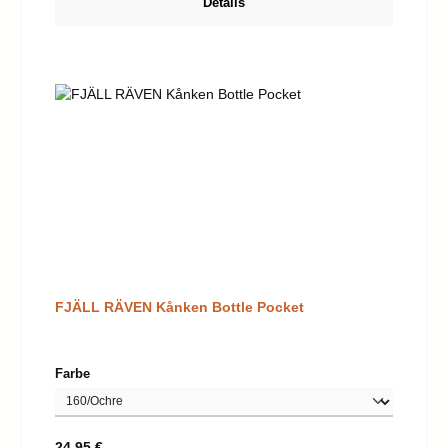
Details
FJÄLL RÄVEN Kånken Bottle Pocket
auswählen
Farbe
Regulärer Preis:
24,95 €