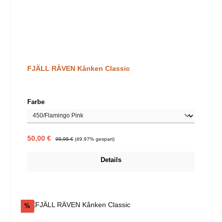
FJÄLL RÄVEN Kånken Classic
auswählen
Farbe
Verkaufspreis:
Regulärer Preis:
50,00 €
99,95 €
(49.97% gespart)
Details
Rabatt
%