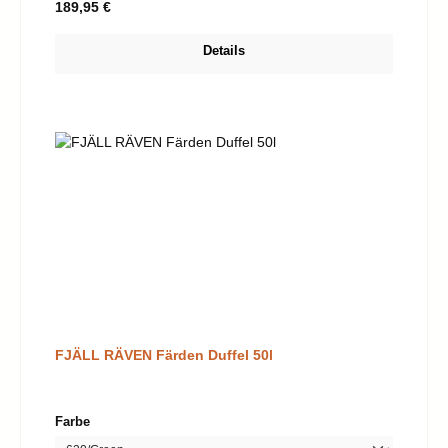
Regulärer Preis:
189,95 €
Details
FJÄLL RÄVEN Färden Duffel 50l
auswählen
Farbe