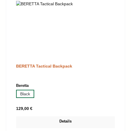
BERETTA Tactical Backpack
auswählen
Beretta
Black
Regulärer Preis:
129,00 €
Details