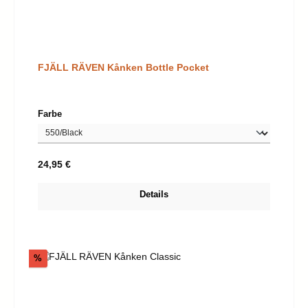
FJÄLL RÄVEN Kånken Bottle Pocket
auswählen
Farbe
Regulärer Preis:
24,95 €
Details
Rabatt
%