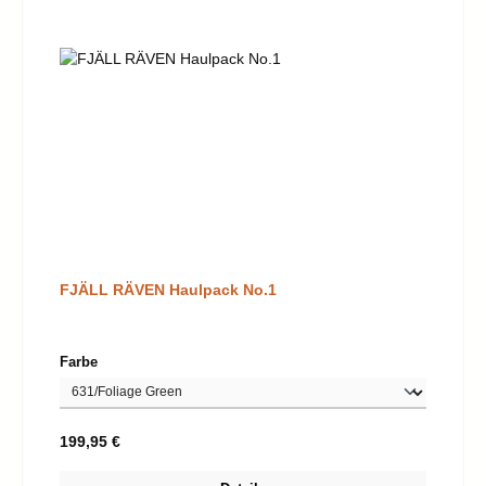
FJÄLL RÄVEN Haulpack No.1
auswählen
Farbe
Regulärer Preis:
199,95 €