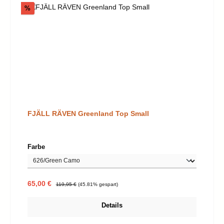
Rabatt
%
FJÄLL RÄVEN Greenland Top Small
auswählen
Farbe
Verkaufspreis:
Regulärer Preis:
65,00 €
119,95 €
(45.81% gespart)
Details