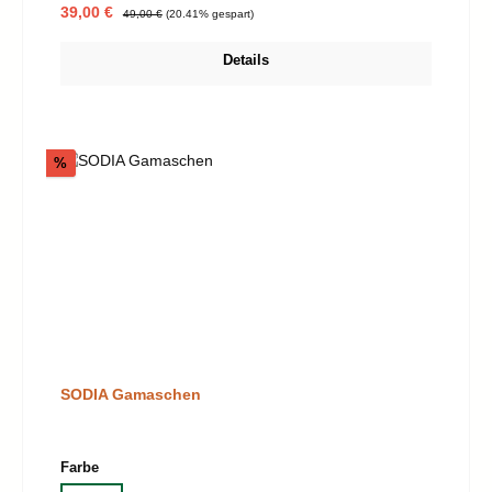
Verkaufspreis:
Regulärer Preis:
39,00 €
49,00 €
(20.41% gespart)
Details
Rabatt
%
SODIA Gamaschen
auswählen
Farbe