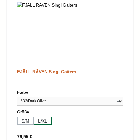
FJÄLL RÄVEN Singi Gaiters
auswählen
Farbe
auswählen
Größe
S/M
L/XL
Regulärer Preis:
79,95 €