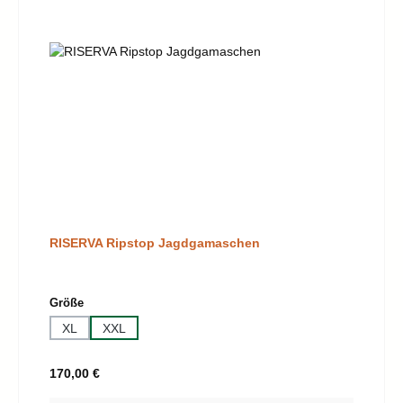
RISERVA Ripstop Jagdgamaschen
auswählen
Größe
XL
XXL
Regulärer Preis:
170,00 €