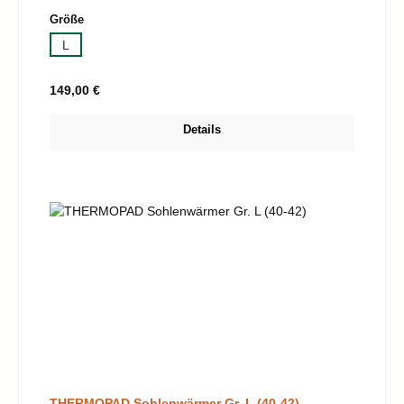
auswählen
Größe
L
Regulärer Preis:
149,00 €
Details
THERMOPAD Sohlenwärmer Gr. L (40-42)