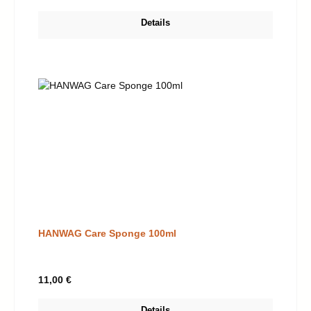
Details
HANWAG Care Sponge 100ml
Regulärer Preis:
11,00 €
Details