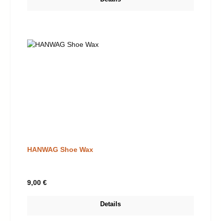
HANWAG Shoe Wax
Regulärer Preis:
9,00 €
Details