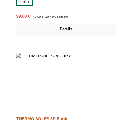
grün
Verkaufspreis:
Regulärer Preis:
39,00 €
49,00 €
(20.41% gespart)
Details
THERMO SOLES 3D Funk