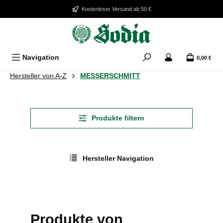
Zum Hauptinhalt springen
Kostenloser Versand ab 50 €
Navigation
0,00 €
Hersteller von A-Z
MESSERSCHMITT
Produkte filtern
Hersteller Navigation
Produkte von