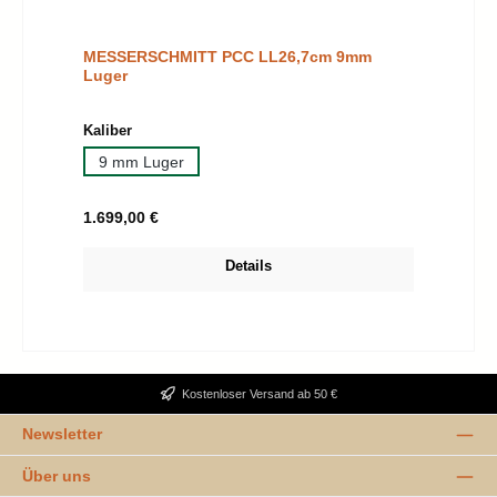
MESSERSCHMITT PCC LL26,7cm 9mm
Luger
auswählen
Kaliber
9 mm Luger
Regulärer Preis:
1.699,00 €
Details
Kostenloser Versand ab 50 €
Newsletter
Über uns