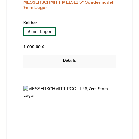
MESSERSCHMITT ME1911 5'' Sondermodell
9mm Luger
auswählen
Kaliber
9 mm Luger
Regulärer Preis:
1.699,00 €
Details