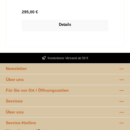
Regulärer Preis:
295,00 €
Details
Kostenloser Versand ab 50 €
Newsletter
Über uns
Für Sie vor Ort / Öffnungszeiten
Services
Über uns
Service-Hotline