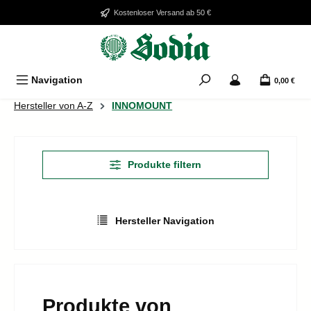
Zum Hauptinhalt springen
Kostenloser Versand ab 50 €
Navigation
0,00 €
Hersteller von A-Z
INNOMOUNT
Produkte filtern
Hersteller Navigation
Produkte von