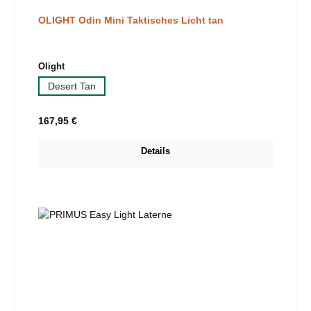
OLIGHT Odin Mini Taktisches Licht tan
auswählen
Olight
Desert Tan
Regulärer Preis:
167,95 €
Details