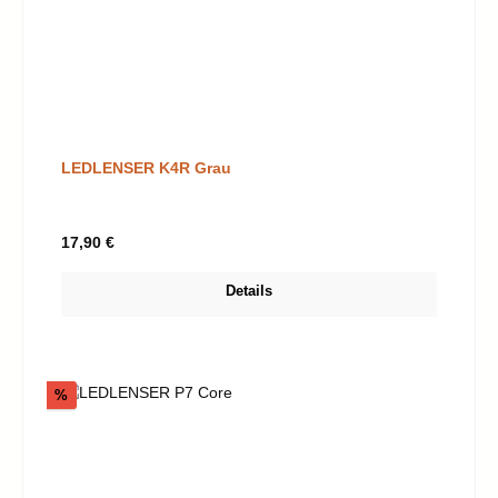
LEDLENSER K4R Grau
Regulärer Preis:
17,90 €
Details
Rabatt
%