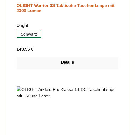
OLIGHT Warrior 3S Taktische Taschenlampe mit
2300 Lumen
auswählen
Olight
Schwarz
Regulärer Preis:
143,95 €
Details