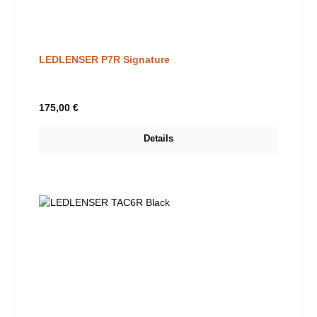
LEDLENSER P7R Signature
Regulärer Preis:
175,00 €
Details