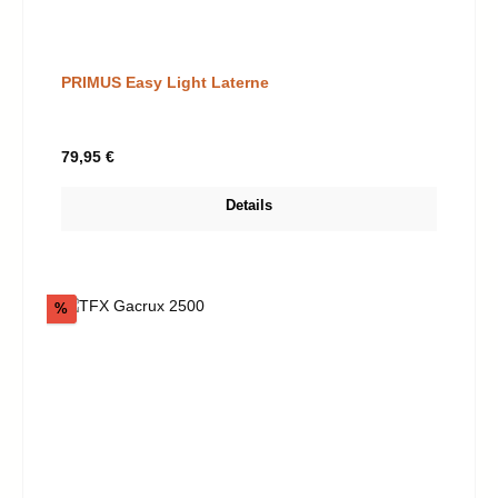
PRIMUS Easy Light Laterne
Regulärer Preis:
79,95 €
Details
Rabatt
%