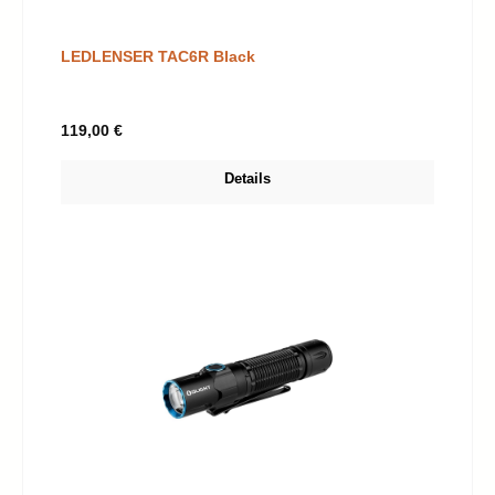
LEDLENSER TAC6R Black
Regulärer Preis:
119,00 €
Details