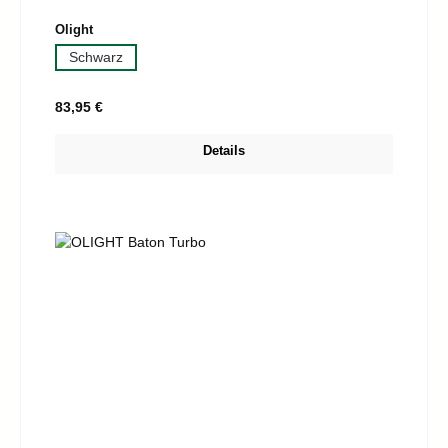
auswählen
Olight
Schwarz
Regulärer Preis:
83,95 €
Details