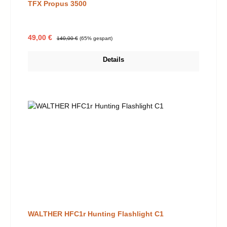
TFX Propus 3500
Verkaufspreis:
Regulärer Preis:
49,00 €
140,00 €
(65% gespart)
Details
WALTHER HFC1r Hunting Flashlight C1