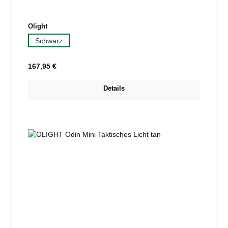
auswählen
Olight
Schwarz
Regulärer Preis:
167,95 €
Details