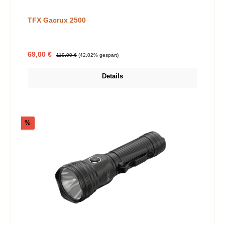
TFX Gacrux 2500
Verkaufspreis:
Regulärer Preis:
69,00 €
119,00 €
(42.02% gespart)
Details
Rabatt
%