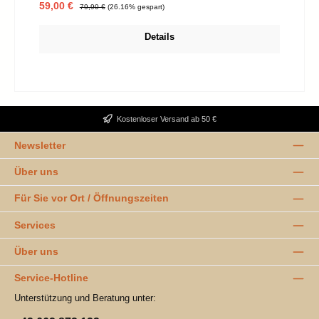
Verkaufspreis:
Regulärer Preis:
59,00 €
79,90 €
(26.16% gespart)
Details
Kostenloser Versand ab 50 €
Newsletter
Über uns
Für Sie vor Ort / Öffnungszeiten
Services
Über uns
Service-Hotline
Unterstützung und Beratung unter: