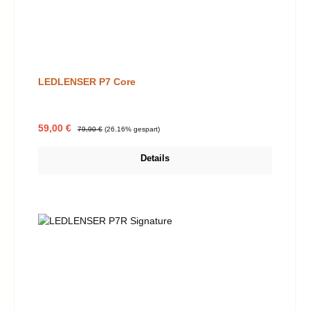
LEDLENSER P7 Core
Verkaufspreis:
Regulärer Preis:
59,00 €
79,90 €
(26.16% gespart)
Details