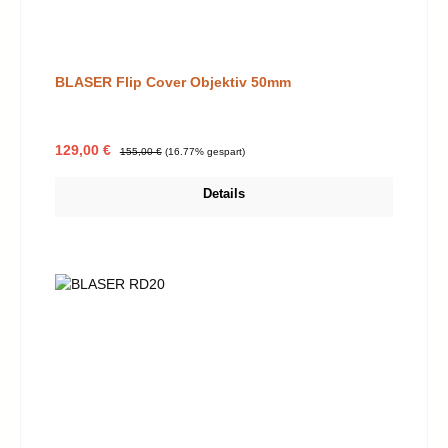
BLASER Flip Cover Objektiv 50mm
Verkaufspreis:
Regulärer Preis:
129,00 €
155,00 €
(16.77% gespart)
Details