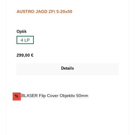
AUSTRO JAGD ZFi 5-20x50
auswählen
Optik
4 LP
Regulärer Preis:
299,00 €
Details
Rabatt
%