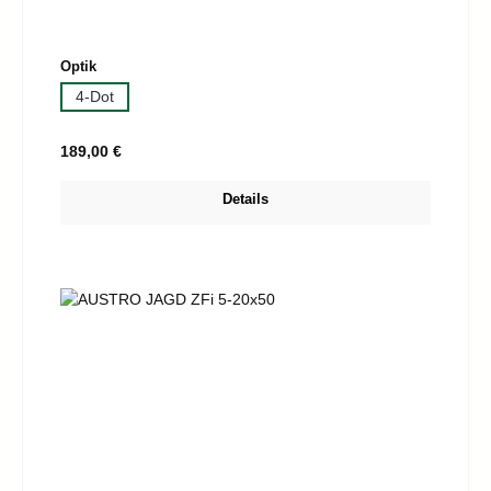
auswählen
Optik
4-Dot
Regulärer Preis:
189,00 €
Details