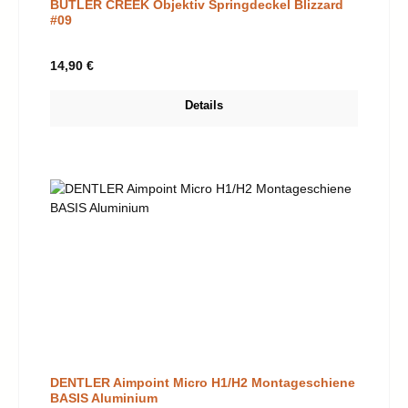
BUTLER CREEK Objektiv Springdeckel Blizzard
#09
Regulärer Preis:
14,90 €
Details
DENTLER Aimpoint Micro H1/H2 Montageschiene
BASIS Aluminium