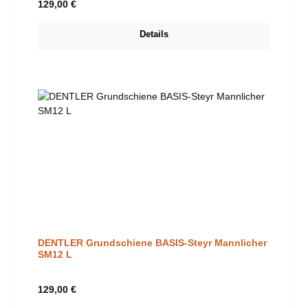
Regulärer Preis:
129,00 €
Details
DENTLER Grundschiene BASIS-Steyr Mannlicher
SM12 L
Regulärer Preis:
129,00 €