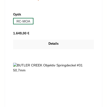
auswählen
Optik
RC-MOA
Regulärer Preis:
1.649,00 €
Details