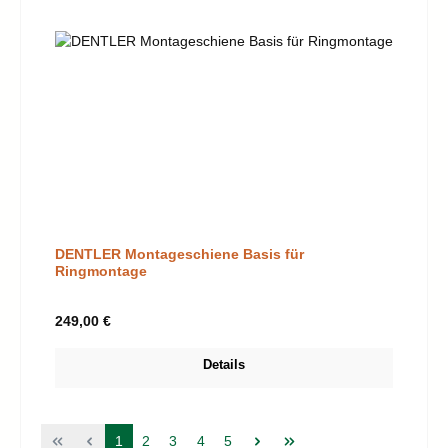
DENTLER Montageschiene Basis für
Ringmontage
Regulärer Preis:
249,00 €
Details
Seite
Seite
Seite
Seite
Seite
1
2
3
4
5