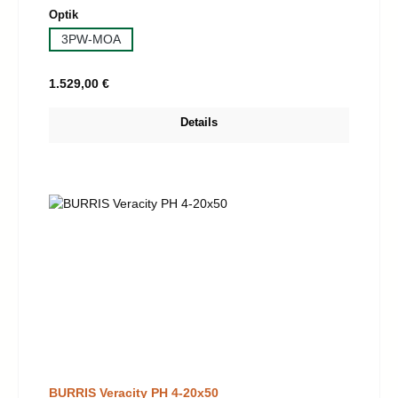
auswählen
Optik
3PW-MOA
Regulärer Preis:
1.529,00 €
Details
BURRIS Veracity PH 4-20x50