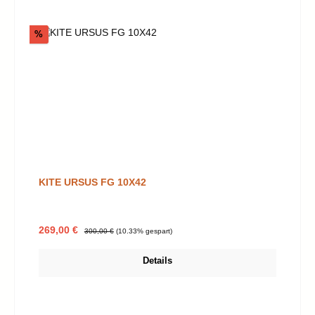
Rabatt
%
KITE URSUS FG 10X42
Verkaufspreis:
Regulärer Preis:
269,00 €
300,00 €
(10.33% gespart)
Details