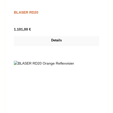
BLASER RD20
Regulärer Preis:
1.101,00 €
Details