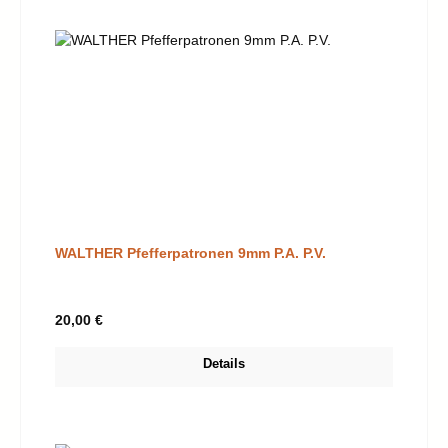
WALTHER Pfefferpatronen 9mm P.A. P.V.
Regulärer Preis:
20,00 €
Details