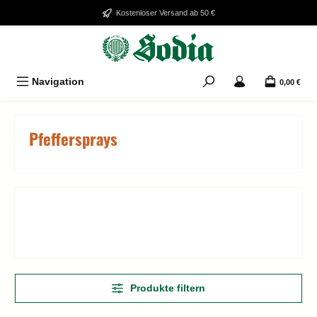
Zum Hauptinhalt springen
Kostenloser Versand ab 50 €
Navigation
0,00 €
Pfeffersprays
Produkte filtern