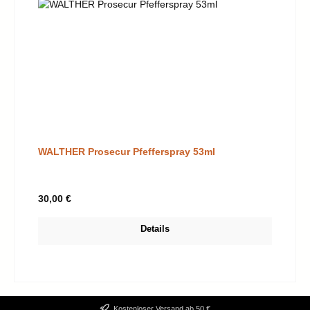
WALTHER Prosecur Pfefferspray 53ml
Regulärer Preis:
30,00 €
Details
Kostenloser Versand ab 50 €