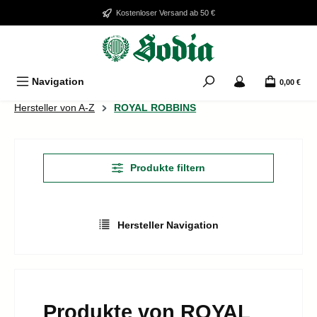
Zum Hauptinhalt springen
Kostenloser Versand ab 50 €
Navigation
0,00 €
Hersteller von A-Z
ROYAL ROBBINS
Produkte filtern
Hersteller Navigation
Produkte von ROYAL