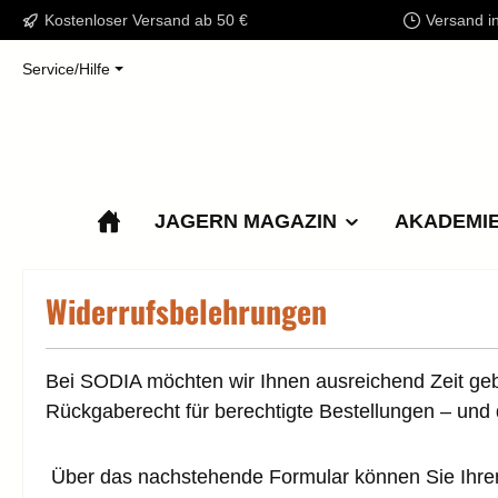
Kostenloser Versand ab 50 €
Versand i
m Hauptinhalt springen
Zur Suche springen
Zur Hauptnavigation springen
Service/Hilfe
JAGERN MAGAZIN
AKADEMI
Widerrufsbelehrungen
Bei SODIA möchten wir Ihnen ausreichend Zeit gebe
Rückgaberecht für berechtigte Bestellungen – und 
Über das nachstehende Formular können Sie Ihren 