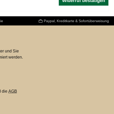
Widerruf bestätigen
ie
Paypal, Kreditkarte & Sofortüberweisung
er und Sie
miert werden.
 die
AGB