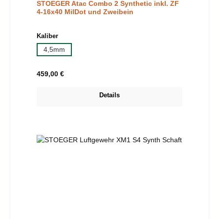
STOEGER Atac Combo 2 Synthetic inkl. ZF
4-16x40 MilDot und Zweibein
auswählen
Kaliber
4,5mm
Regulärer Preis:
459,00 €
Details