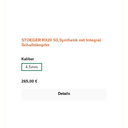
STOEGER RX20 S3,Synthetik mit Integral
Schalldämpfer
auswählen
Kaliber
4,5mm
Regulärer Preis:
265,00 €
Details