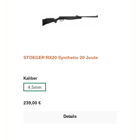
STOEGER RX20 Synthetic 20 Joule
auswählen
Kaliber
4,5mm
Regulärer Preis:
239,00 €
Details