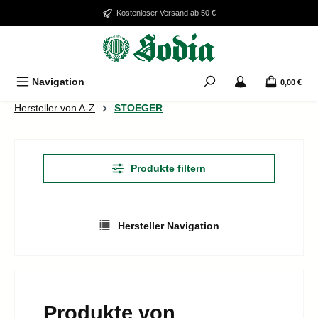
Zum Hauptinhalt springen
Kostenloser Versand ab 50 €
Navigation
0,00 €
Hersteller von A-Z
STOEGER
Produkte filtern
Hersteller Navigation
Produkte von