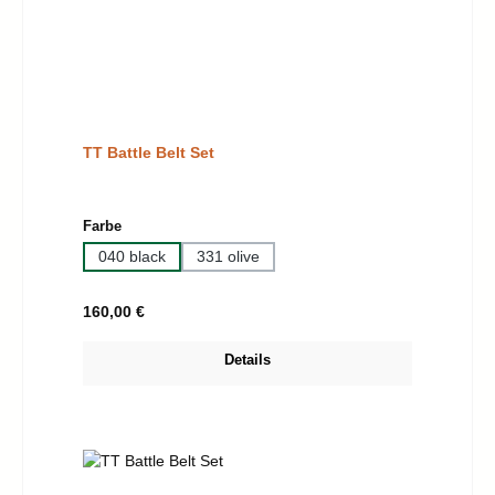
TT Battle Belt Set
auswählen
Farbe
040 black
331 olive
Regulärer Preis:
160,00 €
Details