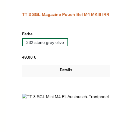
TT 3 SGL Magazine Pouch Bel M4 MKIII IRR
auswählen
Farbe
332 stone grey olive
Regulärer Preis:
49,00 €
Details