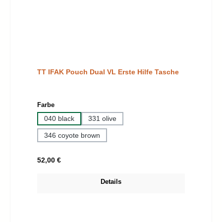
TT IFAK Pouch Dual VL Erste Hilfe Tasche
auswählen
Farbe
040 black
331 olive
346 coyote brown
Regulärer Preis:
52,00 €
Details