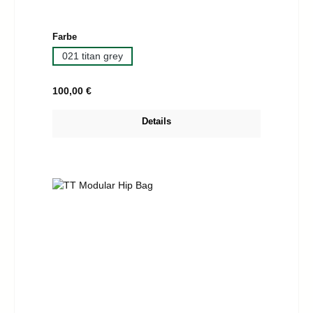
auswählen
Farbe
021 titan grey
Regulärer Preis:
100,00 €
Details