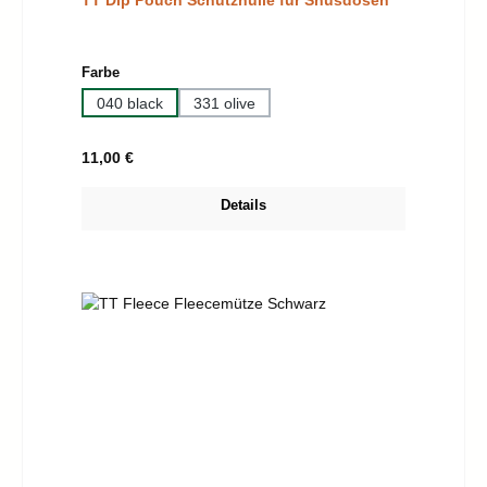
TT Dip Pouch Schutzhülle für Snusdosen
auswählen
Farbe
040 black
331 olive
Regulärer Preis:
11,00 €
Details