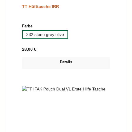
TT Hüfttasche IRR
auswählen
Farbe
332 stone grey olive
Regulärer Preis:
28,00 €
Details