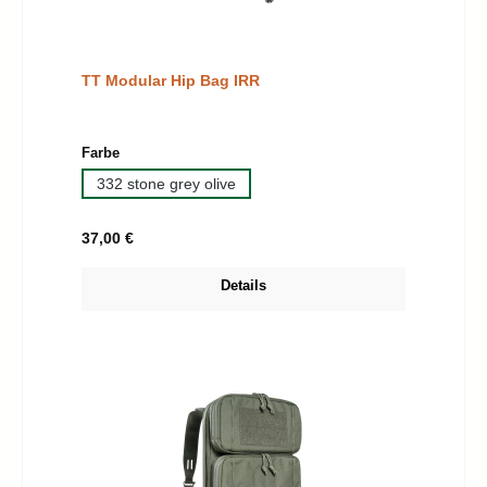
TT Modular Hip Bag IRR
auswählen
Farbe
332 stone grey olive
Regulärer Preis:
37,00 €
Details