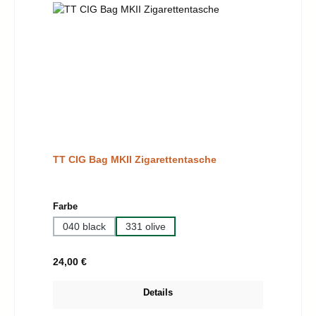
TT CIG Bag MKII Zigarettentasche
auswählen
Farbe
040 black
331 olive
Regulärer Preis:
24,00 €
Details