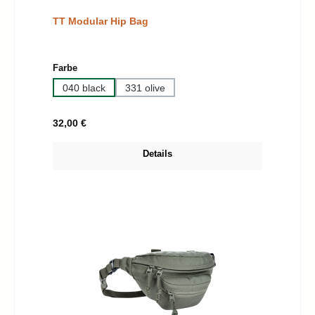
TT Modular Hip Bag
auswählen
Farbe
040 black
331 olive
Regulärer Preis:
32,00 €
Details