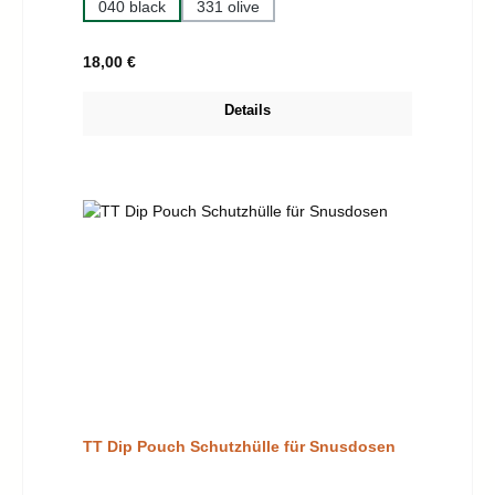
040 black
331 olive
Regulärer Preis:
18,00 €
Details
TT Dip Pouch Schutzhülle für Snusdosen