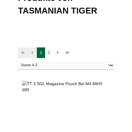
TASMANIAN TIGER
Seite
Seite
1
2