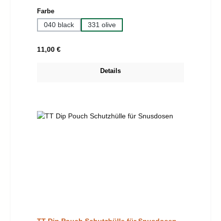
auswählen
Farbe
040 black
331 olive
Regulärer Preis:
11,00 €
Details