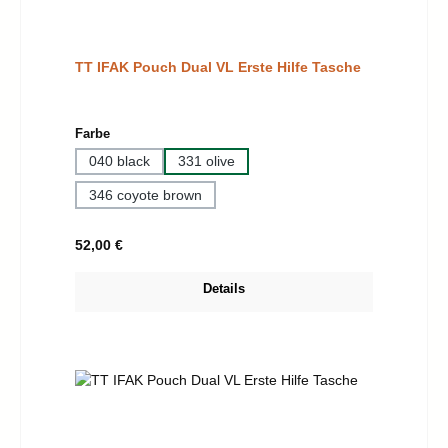
TT IFAK Pouch Dual VL Erste Hilfe Tasche
auswählen
Farbe
040 black
331 olive
346 coyote brown
Regulärer Preis:
52,00 €
Details