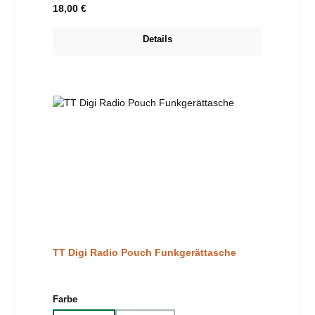
Regulärer Preis:
18,00 €
Details
TT Digi Radio Pouch Funkgerättasche
auswählen
Farbe