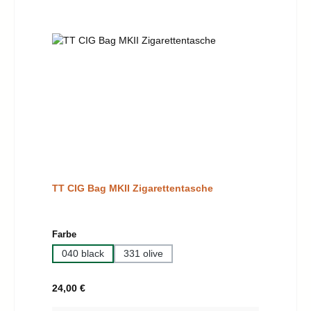
TT CIG Bag MKII Zigarettentasche
auswählen
Farbe
040 black
331 olive
Regulärer Preis:
24,00 €