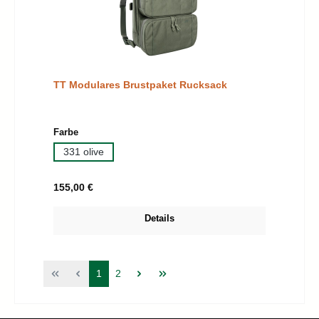
TT Modulares Brustpaket Rucksack
auswählen
Farbe
331 olive
Regulärer Preis:
155,00 €
Details
Seite
Seite
1
2