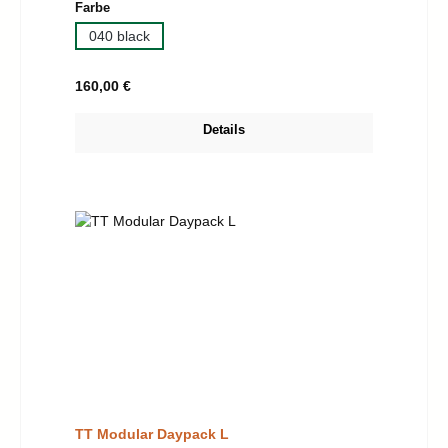
auswählen
Farbe
040 black
Regulärer Preis:
160,00 €
Details
TT Modular Daypack L