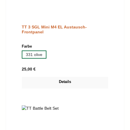
TT 3 SGL Mini M4 EL Austausch-
Frontpanel
auswählen
Farbe
331 olive
Regulärer Preis:
25,00 €
Details