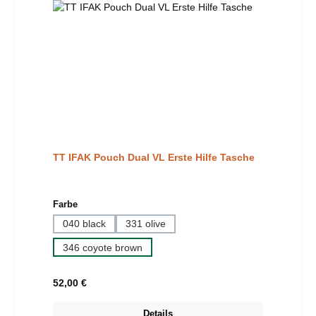
TT IFAK Pouch Dual VL Erste Hilfe Tasche
auswählen
Farbe
040 black
331 olive
346 coyote brown
Regulärer Preis:
52,00 €
Details