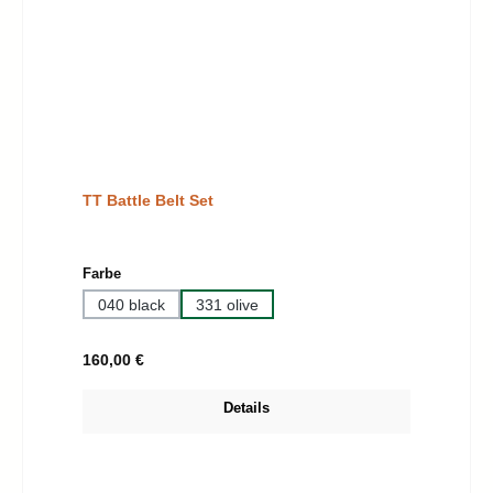
TT Battle Belt Set
auswählen
Farbe
040 black
331 olive
Regulärer Preis:
160,00 €
Details