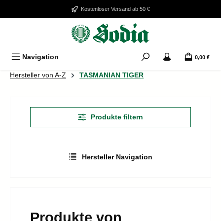
Zum Hauptinhalt springen
Kostenloser Versand ab 50 €
Navigation
0,00 €
Hersteller von A-Z
TASMANIAN TIGER
Produkte filtern
Hersteller Navigation
Produkte von