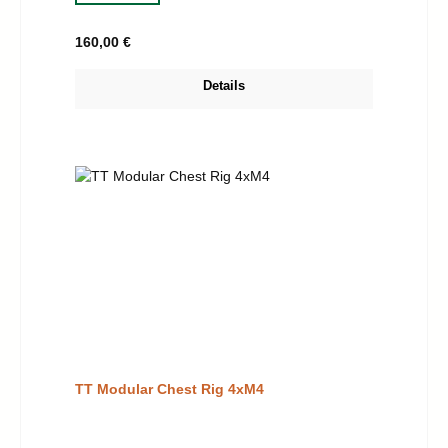
Regulärer Preis:
160,00 €
Details
TT Modular Chest Rig 4xM4