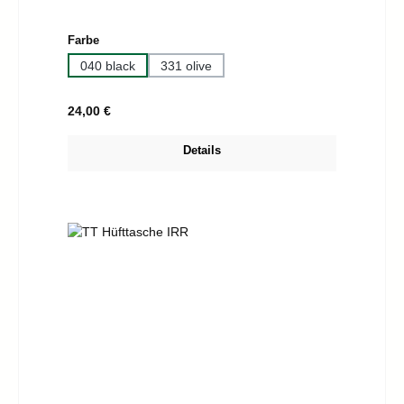
auswählen
Farbe
040 black
331 olive
Regulärer Preis:
24,00 €
Details