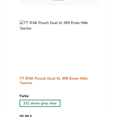
TT IFAK Pouch Dual VL IRR Erste Hilfe
Tasche
auswählen
Farbe
332 stone grey olive
Regulärer Preis:
55,00 €