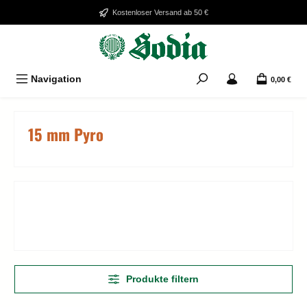
Zum Hauptinhalt springen
Kostenloser Versand ab 50 €
Navigation
0,00 €
15 mm Pyro
Produkte filtern