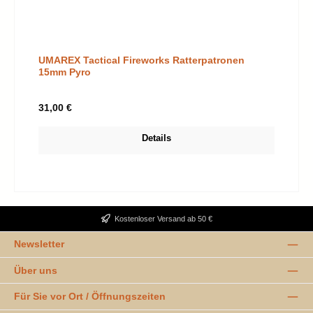
UMAREX Tactical Fireworks Ratterpatronen
15mm Pyro
Regulärer Preis:
31,00 €
Details
Kostenloser Versand ab 50 €
Newsletter
Über uns
Für Sie vor Ort / Öffnungszeiten