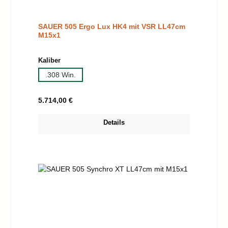
SAUER 505 Ergo Lux HK4 mit VSR LL47cm
M15x1
auswählen
Kaliber
.308 Win.
Regulärer Preis:
5.714,00 €
Details