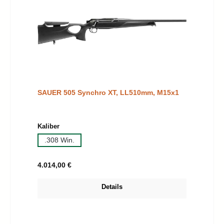
SAUER 505 Synchro XT, LL510mm, M15x1
auswählen
Kaliber
.308 Win.
Regulärer Preis:
4.014,00 €
Details