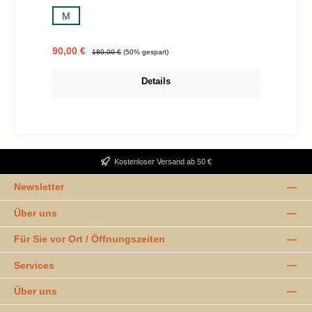
M
Verkaufspreis:
Regulärer Preis:
90,00 €
180,00 €
(50% gespart)
Details
Kostenloser Versand ab 50 €
Newsletter
Über uns
Für Sie vor Ort / Öffnungszeiten
Services
Über uns