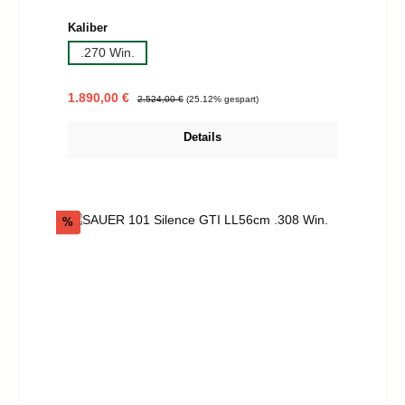
auswählen
Kaliber
.270 Win.
Verkaufspreis:
Regulärer Preis:
1.890,00 €
2.524,00 €
(25.12% gespart)
Details
Rabatt
%