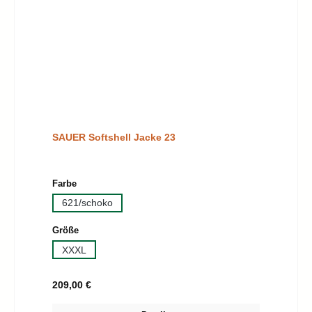
SAUER Softshell Jacke 23
auswählen
Farbe
621/schoko
auswählen
Größe
XXXL
Regulärer Preis:
209,00 €