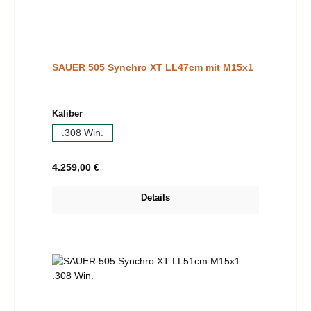
SAUER 505 Synchro XT LL47cm mit M15x1
auswählen
Kaliber
.308 Win.
Regulärer Preis:
4.259,00 €
Details