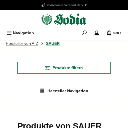
Zum Hauptinhalt springen
Kostenloser Versand ab 50 €
Navigation
0,00 €
Hersteller von A-Z
SAUER
Produkte filtern
Hersteller Navigation
Produkte von SAUER