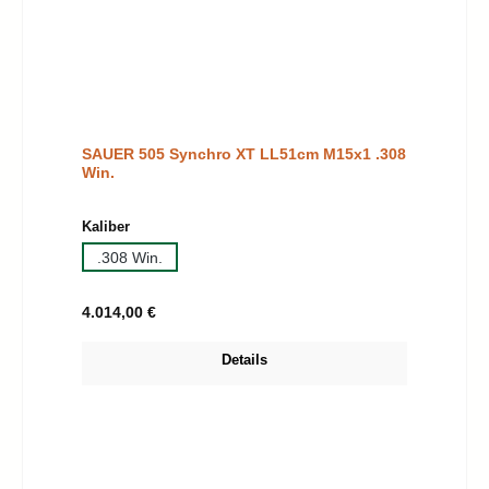
SAUER 505 Synchro XT LL51cm M15x1 .308
Win.
auswählen
Kaliber
.308 Win.
Regulärer Preis:
4.014,00 €
Details