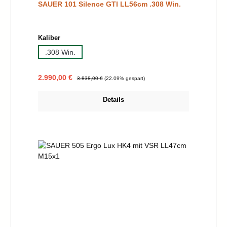
SAUER 101 Silence GTI LL56cm .308 Win.
auswählen
Kaliber
.308 Win.
Verkaufspreis:
Regulärer Preis:
2.990,00 €
3.838,00 €
(22.09% gespart)
Details