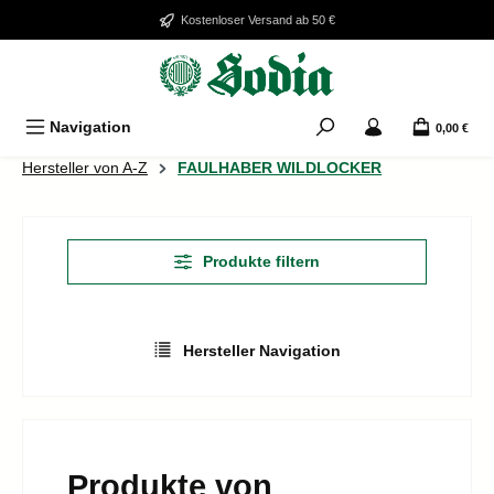
Zum Hauptinhalt springen
Kostenloser Versand ab 50 €
Navigation
0,00 €
Hersteller von A-Z
FAULHABER WILDLOCKER
Produkte filtern
Hersteller Navigation
Produkte von