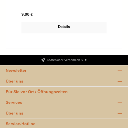
Regulärer Preis:
9,90 €
Details
Kostenloser Versand ab 50 €
Newsletter
Über uns
Für Sie vor Ort / Öffnungszeiten
Services
Über uns
Service-Hotline