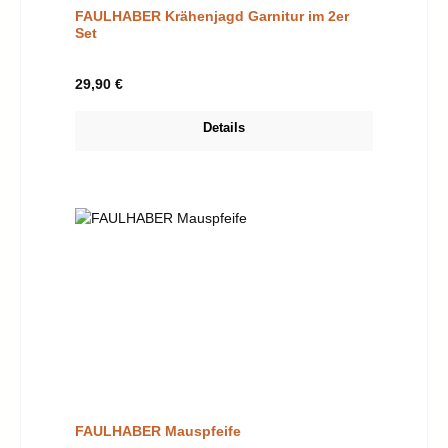
FAULHABER Krähenjagd Garnitur im 2er
Set
Regulärer Preis:
29,90 €
Details
FAULHABER Mauspfeife