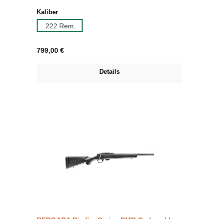
auswählen
Kaliber
.222 Rem.
Regulärer Preis:
799,00 €
Details