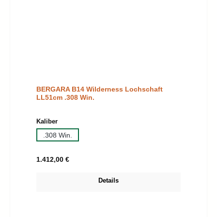
BERGARA B14 Wilderness Lochschaft
LL51cm .308 Win.
auswählen
Kaliber
.308 Win.
Regulärer Preis:
1.412,00 €
Details