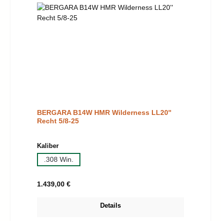
BERGARA B14W HMR Wilderness LL20''
Recht 5/8-25
auswählen
Kaliber
.308 Win.
Regulärer Preis:
1.439,00 €
Details