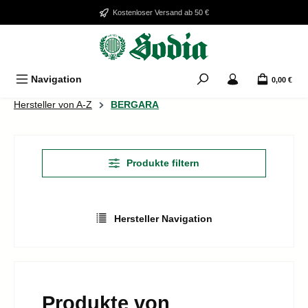
Zum Hauptinhalt springen
Kostenloser Versand ab 50 €
Navigation
0,00 €
Hersteller von A-Z
BERGARA
Produkte filtern
Hersteller Navigation
Produkte von