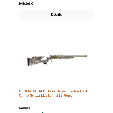
Regulärer Preis:
949,00 €
Details
BERGARA BA13 Take Down Lochschaft
Camo Strata LL51cm .223 Rem.
auswählen
Kaliber