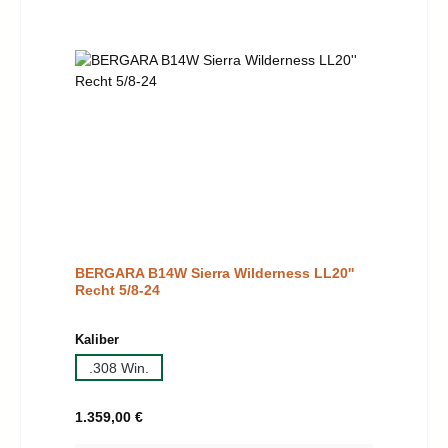
BERGARA B14W Sierra Wilderness LL20''
Recht 5/8-24
auswählen
Kaliber
.308 Win.
Regulärer Preis:
1.359,00 €