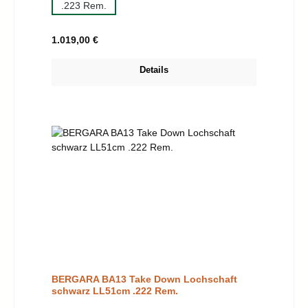
.223 Rem.
Regulärer Preis:
1.019,00 €
Details
BERGARA BA13 Take Down Lochschaft
schwarz LL51cm .222 Rem.