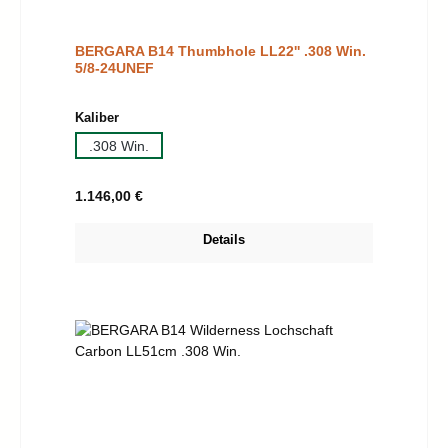
BERGARA B14 Thumbhole LL22'' .308 Win.
5/8-24UNEF
auswählen
Kaliber
.308 Win.
Regulärer Preis:
1.146,00 €
Details