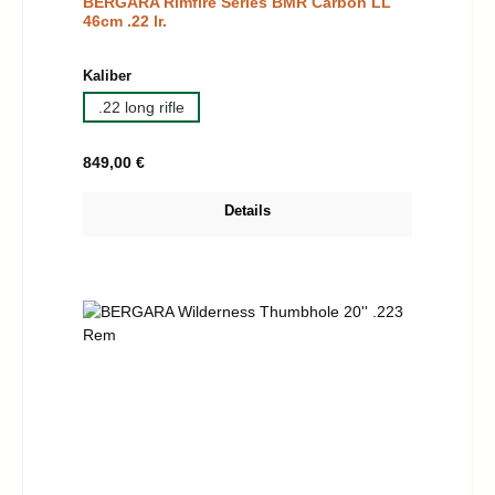
BERGARA Rimfire Series BMR Carbon LL
46cm .22 lr.
auswählen
Kaliber
.22 long rifle
Regulärer Preis:
849,00 €
Details