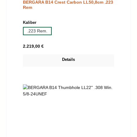
BERGARA B14 Crest Carbon LL50,8cm .223
Rem
auswählen
Kaliber
.223 Rem.
Regulärer Preis:
2.219,00 €
Details