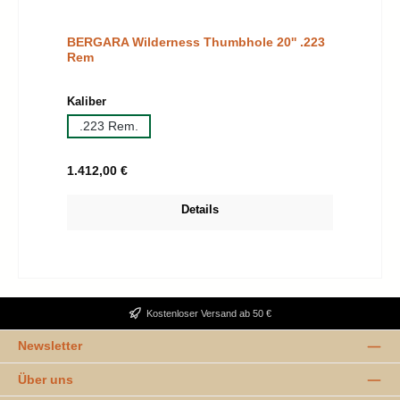
BERGARA Wilderness Thumbhole 20'' .223
Rem
auswählen
Kaliber
.223 Rem.
Regulärer Preis:
1.412,00 €
Details
Kostenloser Versand ab 50 €
Newsletter
Über uns