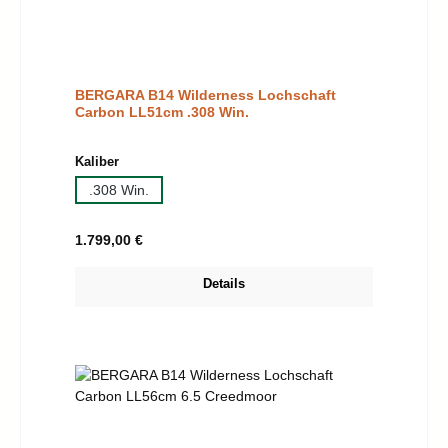
BERGARA B14 Wilderness Lochschaft
Carbon LL51cm .308 Win.
auswählen
Kaliber
.308 Win.
Regulärer Preis:
1.799,00 €
Details