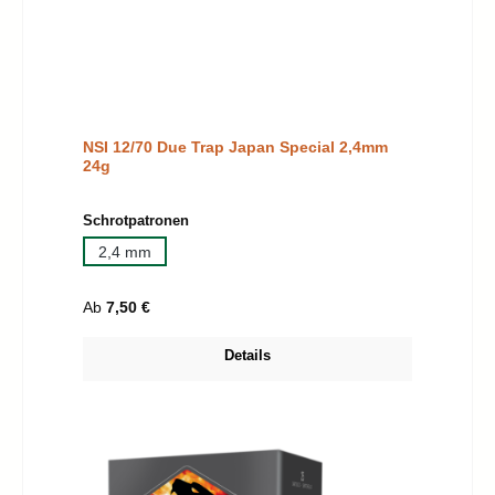
NSI 12/70 Due Trap Japan Special 2,4mm
24g
auswählen
Schrotpatronen
2,4 mm
Regulärer Preis:
Ab
7,50 €
Details