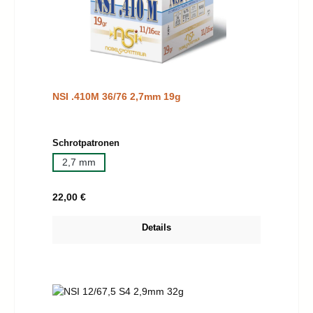
NSI .410M 36/76 2,7mm 19g
auswählen
Schrotpatronen
2,7 mm
Regulärer Preis:
22,00 €
Details