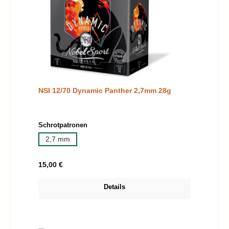
NSI 12/70 Dynamic Panther 2,7mm 28g
auswählen
Schrotpatronen
2,7 mm
Regulärer Preis:
15,00 €
Details