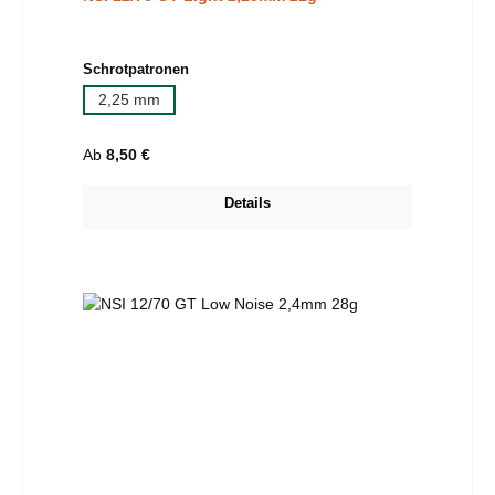
auswählen
Schrotpatronen
2,25 mm
Regulärer Preis:
Ab
8,50 €
Details