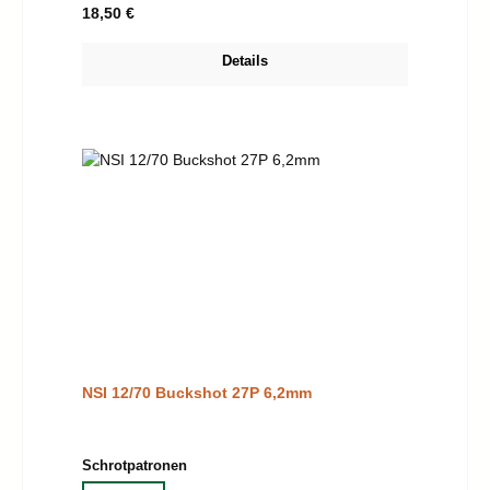
Regulärer Preis:
18,50 €
Details
NSI 12/70 Buckshot 27P 6,2mm
auswählen
Schrotpatronen