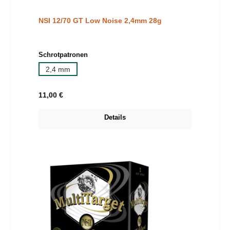
NSI 12/70 GT Low Noise 2,4mm 28g
auswählen
Schrotpatronen
2,4 mm
Regulärer Preis:
11,00 €
Details