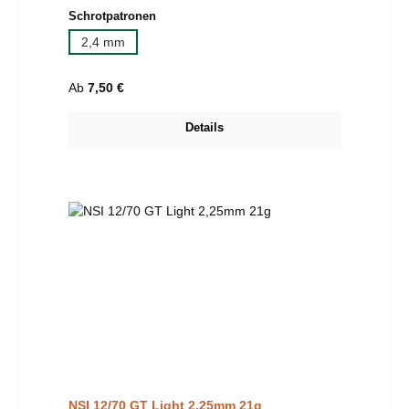
auswählen
Schrotpatronen
2,4 mm
Regulärer Preis:
Ab
7,50 €
Details
NSI 12/70 GT Light 2,25mm 21g