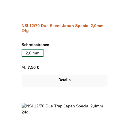
NSI 12/70 Due Skeet Japan Special 2,0mm
24g
auswählen
Schrotpatronen
2,0 mm
Regulärer Preis:
Ab
7,50 €
Details