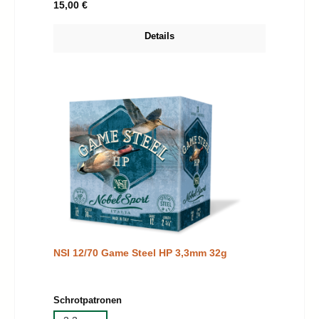
Regulärer Preis:
15,00 €
Details
NSI 12/70 Game Steel HP 3,3mm 32g
auswählen
Schrotpatronen