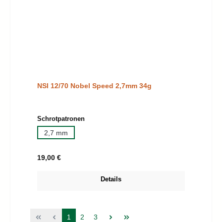
NSI 12/70 Nobel Speed 2,7mm 34g
auswählen
Schrotpatronen
2,7 mm
Regulärer Preis:
19,00 €
Details
Seite
Seite
Seite
1
2
3