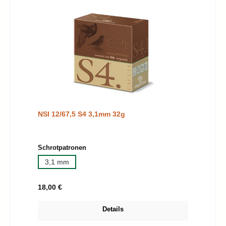
NSI 12/67,5 S4 3,1mm 32g
auswählen
Schrotpatronen
3,1 mm
Regulärer Preis:
18,00 €
Details