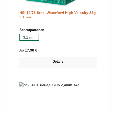
NSI 12/76 Steel Waterfowl High Velocity 33g
3,1mm
auswählen
Schrotpatronen
3,1 mm
Regulärer Preis:
Ab
17,90 €
Details