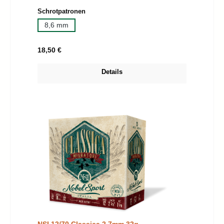
auswählen
Schrotpatronen
8,6 mm
Regulärer Preis:
18,50 €
Details