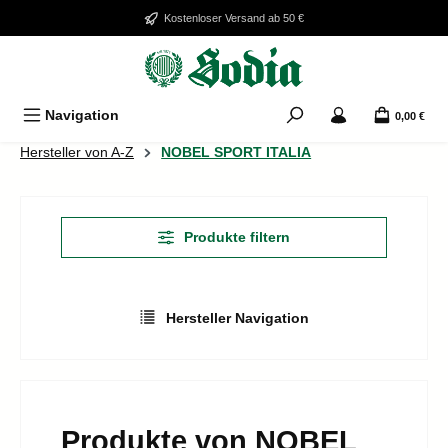
Zum Hauptinhalt springen
Kostenloser Versand ab 50 €
Navigation
0,00 €
Hersteller von A-Z
NOBEL SPORT ITALIA
Produkte filtern
Hersteller Navigation
Produkte von NOBEL