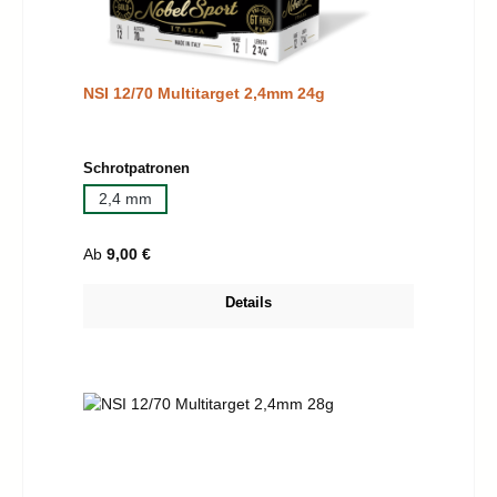
NSI 12/70 Multitarget 2,4mm 24g
auswählen
Schrotpatronen
2,4 mm
Regulärer Preis:
Ab
9,00 €
Details