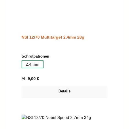
NSI 12/70 Multitarget 2,4mm 28g
auswählen
Schrotpatronen
2,4 mm
Regulärer Preis:
Ab
9,00 €
Details