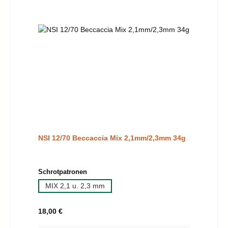
NSI 12/70 Beccaccia Mix 2,1mm/2,3mm 34g
auswählen
Schrotpatronen
MIX 2,1 u. 2,3 mm
Regulärer Preis:
18,00 €