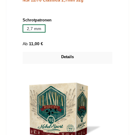
NSI 12/70 Classica 2,7mm 32g
auswählen
Schrotpatronen
2,7 mm
Regulärer Preis:
Ab
11,00 €
Details