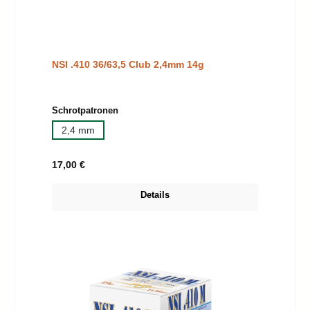
NSI .410 36/63,5 Club 2,4mm 14g
auswählen
Schrotpatronen
2,4 mm
Regulärer Preis:
17,00 €
Details