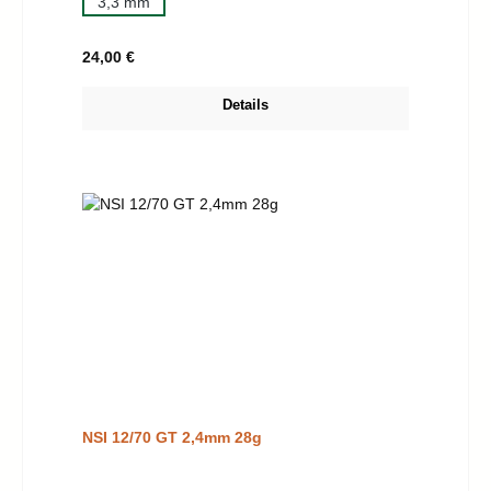
3,3 mm
Regulärer Preis:
24,00 €
Details
NSI 12/70 GT 2,4mm 28g