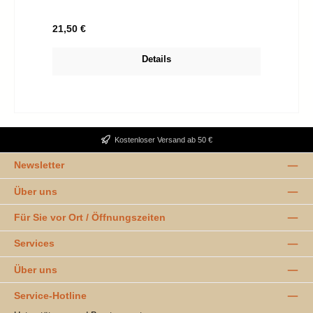
Regulärer Preis:
21,50 €
Details
Kostenloser Versand ab 50 €
Newsletter
Über uns
Für Sie vor Ort / Öffnungszeiten
Services
Über uns
Service-Hotline