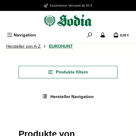
Zum Hauptinhalt springen
Kostenloser Versand ab 50 €
Navigation
0,00 €
Hersteller von A-Z
EUROHUNT
Produkte filtern
Hersteller Navigation
Produkte von