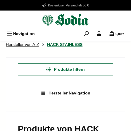
Zum Hauptinhalt springen
Kostenloser Versand ab 50 €
Navigation
0,00 €
Hersteller von A-Z
HACK STAINLESS
Produkte filtern
Hersteller Navigation
Produkte von HACK