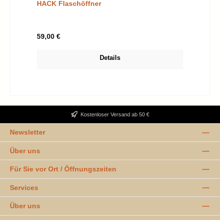
HACK Flaschöffner
Regulärer Preis:
59,00 €
Details
Kostenloser Versand ab 50 €
Newsletter
Über uns
Für Sie vor Ort / Öffnungszeiten
Services
Über uns