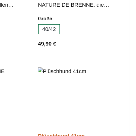
llen
NATURE DE BRENNE, die
weich,
sich auf die Fertigung
auswählen
Größe
hochwertiger Stofftiere
40/42
.
spezialisiert hat. Angenehm
weich Wildschwein-Stofftier
Regulärer Preis:
49,90 €
design
ginelles
t
ltag
 bequem
 bei
e
E
Plüschhund 41cm