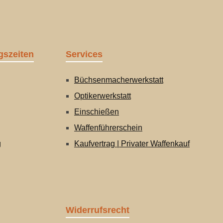
ner
25 cm
für
gszeiten
Services
m
Büchsenmacherwerkstatt
Optikerwerkstatt
lli“
Einschießen
Waffenführerschein
e Maße:
g
Kaufvertrag | Privater Waffenkauf
100 %
s:
inigen
ett
Widerrufsrecht
lassen.