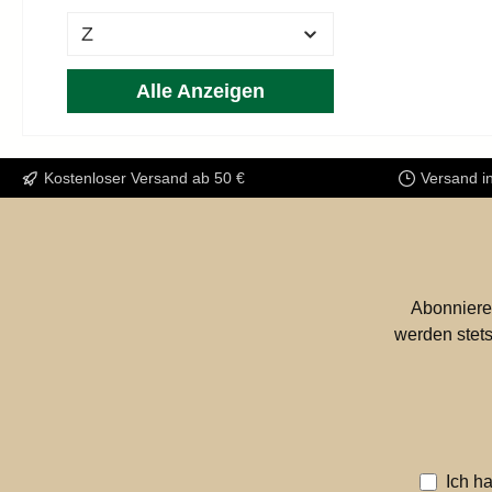
sitze
Z
spiel
Wilds
Alle Anzeigen
gesta
auch 
große
Kostenloser Versand ab 50 €
Versand i
Freun
Abonniere
werden stets
Ich h