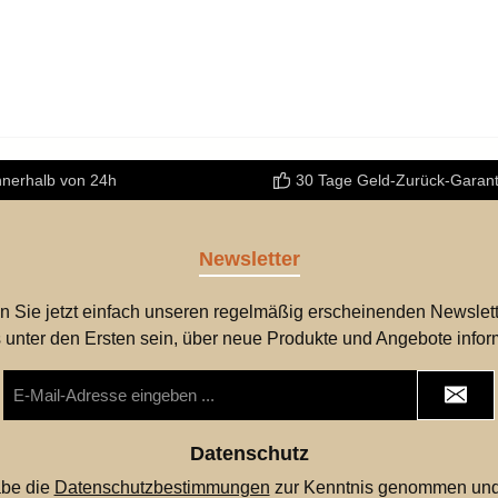
n und initensiv damit
als Geschenk für Kind
en. Zudem ist das
Tierliebhaber • Kompa
chwein sehr lebensecht
Größe – perfekt zum S
ltet, wodurch es sich
und Mitnehmen Beschr
als Dekobjekt eignet. Ein
Das Plüschtier Wildsc
s Geschenk für kleine
„Willi“ vereint ein cha
nnerhalb von 24h
30 Tage Geld-Zurück-Garant
de des Wildes.
Design mit hohem
Kuschelkomfort. Trotz 
bulligen Erscheinung w
Newsletter
„Willi“ besonders freun
und einladend – genau
n Sie jetzt einfach unseren regelmäßig erscheinenden Newslett
macht ihn schnell zum
 unter den Ersten sein, über neue Produkte und Angebote infor
Lieblingsbegleiter von
E-
Kindern. Das weiche
Mail-
Polyester-Material sorgt
Adresse
*
Datenschutz
angenehmes Gefühl au
abe die
Datenschutzbestimmungen
zur Kenntnis genommen und
Haut und lädt zum Kus