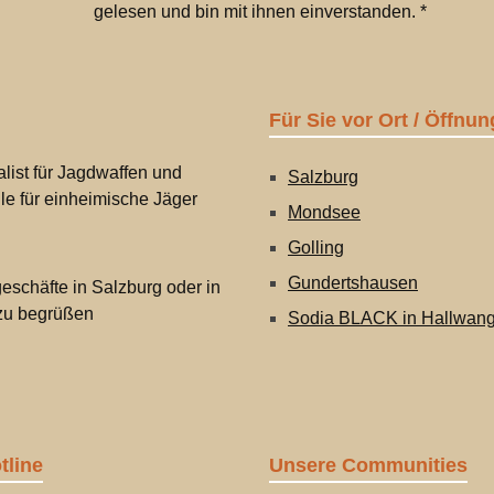
gelesen und bin mit ihnen einverstanden.
*
und Spielen ein. Mit ei
handlichen Höhe von 
ist das Plüschtier ideal 
unterwegs oder als
Für Sie vor Ort / Öffnun
dekoratives Element i
Kinderzimmer. Ob als
list für Jagdwaffen und
Salzburg
Geschenk oder treuer
lle für einheimische Jäger
Mondsee
Begleiter im Alltag – „Wi
Golling
bringt Freude und
Gundertshausen
eschäfte in Salzburg oder in
Gemütlichkeit. Details:
 zu begrüßen
Gewicht: keine Angab
Sodia BLACK in Hallwan
Höhe 25 cm Material: 
Polyester Pflegehinwei
Schonend per Hand re
oder gemäß Pflegeetik
tline
Unsere Communities
waschen. Lufttrocknen 