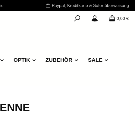
ie
Paypal, Kreditkarte & Sofortüberweisung
0,00 €
OPTIK
ZUBEHÖR
SALE
RENNE