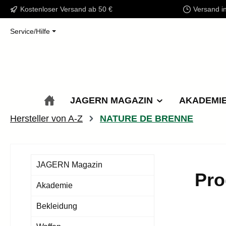
Kostenloser Versand ab 50 €
Versand i
m Hauptinhalt springen
Zur Suche springen
Zur Hauptnavigation springen
Service/Hilfe
JAGERN MAGAZIN
AKADEMI
Hersteller von A-Z
NATURE DE BRENNE
JAGERN Magazin
Pr
Akademie
Bekleidung