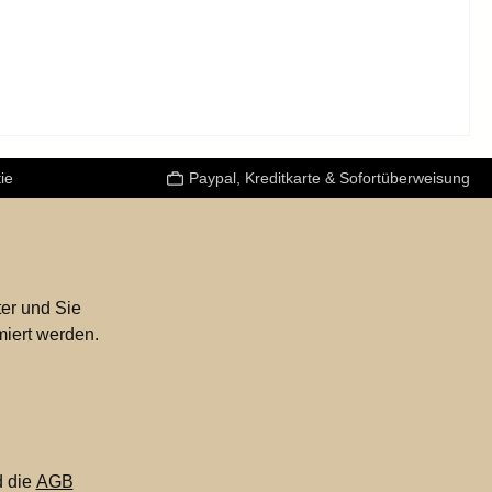
er und
kte
pielen
eibung:
hwein
rmantes
ie
Paypal, Kreditkarte & Sofortüberweisung
seiner
irkt
dlich
 das
er und Sie
miert werden.
 für ein
f der
 die
AGB
cheln