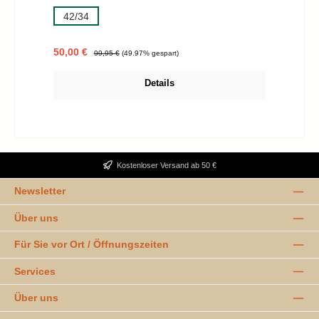
42/34
Verkaufspreis:
Regulärer Preis:
50,00 €
99,95 €
(49.97% gespart)
Details
Kostenloser Versand ab 50 €
Newsletter
Über uns
Für Sie vor Ort / Öffnungszeiten
Services
Über uns