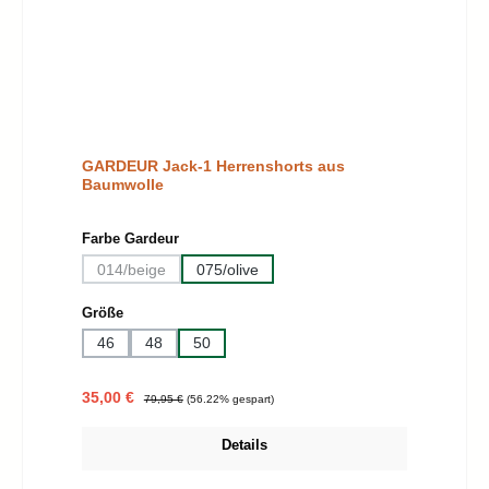
GARDEUR Jack-1 Herrenshorts aus
Baumwolle
auswählen
Farbe Gardeur
014/beige
075/olive
(Diese Option ist zurzeit nicht verfügbar.)
auswählen
Größe
46
48
50
Verkaufspreis:
Regulärer Preis:
35,00 €
79,95 €
(56.22% gespart)
Details