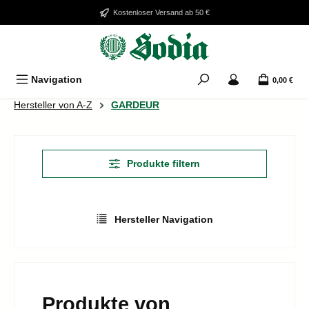
Zum Hauptinhalt springen
Kostenloser Versand ab 50 €
Navigation
0,00 €
Hersteller von A-Z
GARDEUR
Produkte filtern
Hersteller Navigation
Produkte von