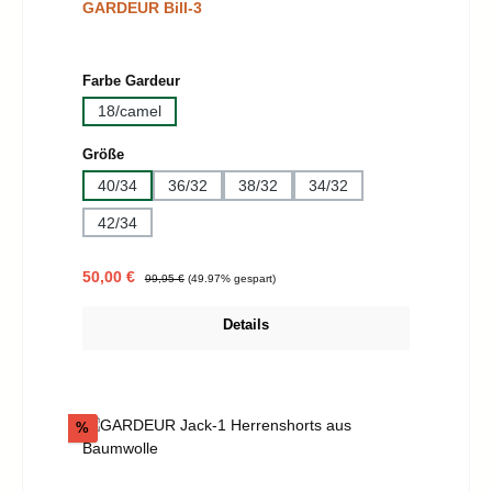
GARDEUR Bill-3
auswählen
Farbe Gardeur
18/camel
auswählen
Größe
40/34
36/32
38/32
34/32
42/34
Verkaufspreis:
Regulärer Preis:
50,00 €
99,95 €
(49.97% gespart)
Details
Rabatt
%