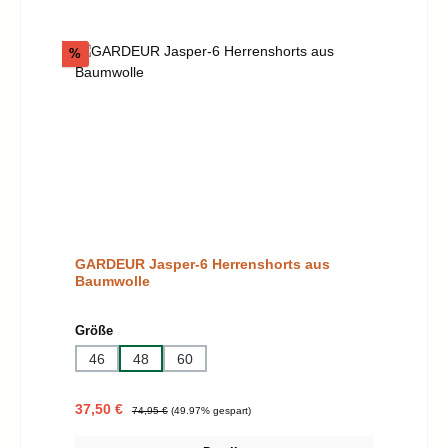
Rabatt
%
GARDEUR Jasper-6 Herrenshorts aus
Baumwolle
auswählen
Größe
46
48
60
Verkaufspreis:
Regulärer Preis:
37,50 €
74,95 €
(49.97% gespart)