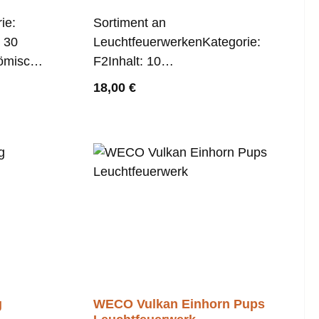
ie:
Sortiment an
e 30
LeuchtfeuerwerkenKategorie:
ömische
F2Inhalt: 10
u
EinzelteileBeschreibung:Mit
Regulärer Preis:
18,00 €
dem Ragbag von WECO verfügt
man über ein
abwechslungsreiches Sortiment
bunter Leuchtfeuerwerke.
g
WECO Vulkan Einhorn Pups