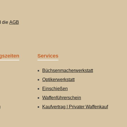
orgen.
Sie das
 die
AGB
m/watch
gszeiten
Services
Büchsenmacherwerkstatt
Optikerwerkstatt
Einschießen
Waffenführerschein
g
Kaufvertrag | Privater Waffenkauf