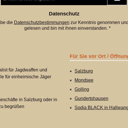
grandiosen Abschluss s
Mail-
Adresse
In diesem Video sehen 
*
Datenschutz
Feuerwerk in Aktion:
abe die
Datenschutzbestimmungen
zur Kenntnis genommen und
https://www.youtube.co
gelesen und bin mit ihnen einverstanden.
*
?v=4Q2ETWQi8R4
Für Sie vor Ort / Öffnun
list für Jagdwaffen und
Salzburg
lle für einheimische Jäger
Mondsee
Golling
Gundertshausen
eschäfte in Salzburg oder in
 zu begrüßen
Sodia BLACK in Hallwan