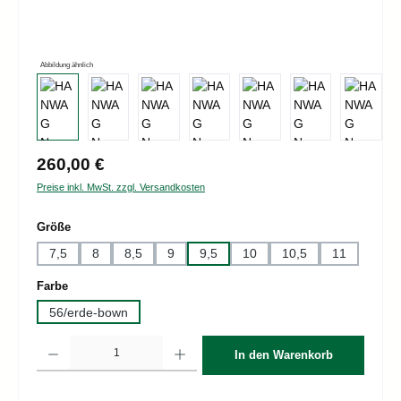
Abbildung ähnlich
Regulärer Preis:
260,00 €
Preise inkl. MwSt. zzgl. Versandkosten
auswählen
Größe
7,5
8
8,5
9
9,5
10
10,5
11
auswählen
Farbe
56/erde-bown
Produkt Anzahl: Gib den gewünschten Wert ein oder benutze die Schaltflächen um d
In den Warenkorb