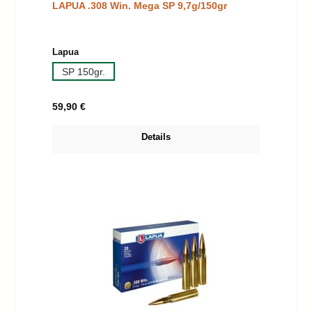
LAPUA .308 Win. Mega SP 9,7g/150gr
auswählen
Lapua
SP 150gr.
Regulärer Preis:
59,90 €
Details