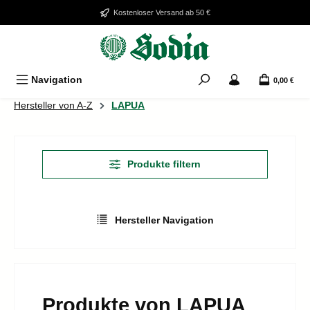
Zum Hauptinhalt springen
Kostenloser Versand ab 50 €
Navigation
0,00 €
Hersteller von A-Z
LAPUA
Produkte filtern
Hersteller Navigation
Produkte von LAPUA