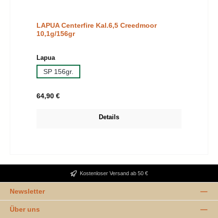
LAPUA Centerfire Kal.6,5 Creedmoor
10,1g/156gr
auswählen
Lapua
SP 156gr.
Regulärer Preis:
64,90 €
Details
Kostenloser Versand ab 50 €
Newsletter
Über uns