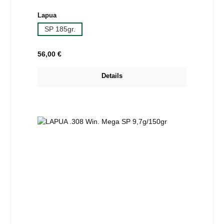
auswählen
Lapua
SP 185gr.
Regulärer Preis:
56,00 €
Details