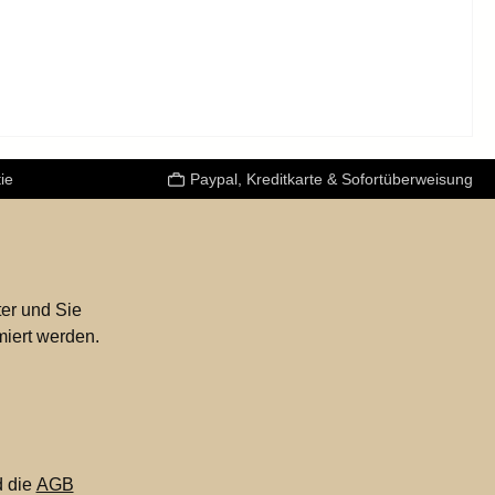
ie
Paypal, Kreditkarte & Sofortüberweisung
er und Sie
miert werden.
 die
AGB