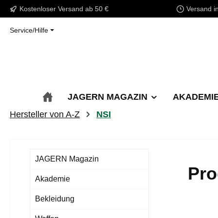
Kostenloser Versand ab 50 €
Versand i
m Hauptinhalt springen
Zur Suche springen
Zur Hauptnavigation springen
Service/Hilfe
JAGERN MAGAZIN
AKADEMI
Hersteller von A-Z
NSI
JAGERN Magazin
Pro
Akademie
Bekleidung