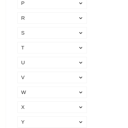
P
durch
NORINCO
(1)
und is
R
NORMA
(10)
ambit
geeig
NSI
(1)
S
12/70
NXG
(4)
Schro
T
Gesch
Bode
U
Packu
Mater
V
Metal
Kunst
W
Pfleg
X
vor F
lager
Y