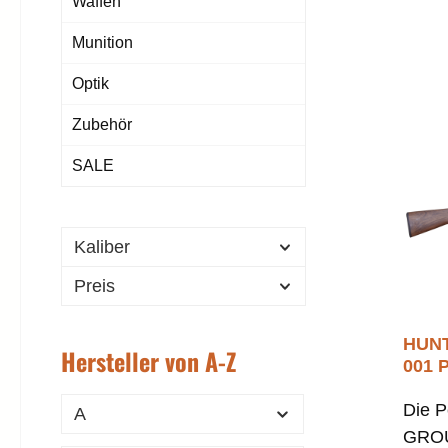
Waffen
Munition
Optik
Zubehör
SALE
Kaliber
Preis
HUN
Hersteller von A-Z
001 P
12/76
Die P
A
GROU