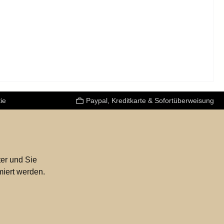
änge:
: 4+1
ie
Paypal, Kreditkarte & Sofortüberweisung
er und Sie
miert werden.