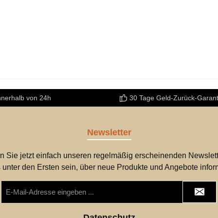
Visieren. Details:Laufl
47cmMagazinkapazität
nnerhalb von 24h
30 Tage Geld-Zurück-Garant
Newsletter
n Sie jetzt einfach unseren regelmäßig erscheinenden Newslett
 unter den Ersten sein, über neue Produkte und Angebote infor
E-
Mail-
Adresse
*
Datenschutz