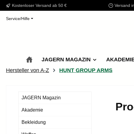
Kostenloser Versand ab 50 €
Versand i
m Hauptinhalt springen
Zur Suche springen
Zur Hauptnavigation springen
Service/Hilfe
JAGERN MAGAZIN
AKADEMI
Hersteller von A-Z
HUNT GROUP ARMS
JAGERN Magazin
Pr
Akademie
Bekleidung