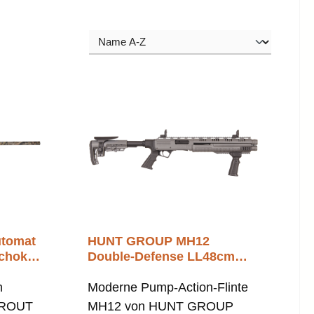
tomat
HUNT GROUP MH12
ochoke
Double-Defense LL48cm
12/76
n
Moderne Pump-Action-Flinte
GROUT
MH12 von HUNT GROUP