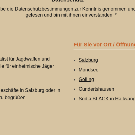
abe die
Datenschutzbestimmungen
zur Kenntnis genommen und
gelesen und bin mit ihnen einverstanden.
*
Für Sie vor Ort / Öffnun
list für Jagdwaffen und
Salzburg
lle für einheimische Jäger
Mondsee
Golling
Gundertshausen
eschäfte in Salzburg oder in
 zu begrüßen
Sodia BLACK in Hallwan