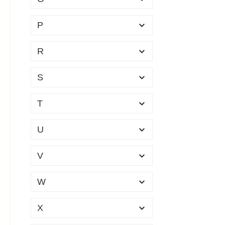
HI VIZ
(1)
Leist
HIKMICRO
(12)
P
kommt
Picat
HOLOSUN
(5)
R
einer
HOPPE'S
(1)
Tasch
S
HORL
(3)
werde
kurze
HORNADY
(25)
T
cm bi
HOUDINI
(17)
Führi
U
HUBERTUS
(1)
HUBERTUS &
(9)
V
BUTTOLO
W
HUNT GROUP
(5)
ARMS
X
HUNTERS
(3)