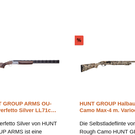
Rabatt
%
T GROUP ARMS OU-
HUNT GROUP Halbau
erfetto Silver LL71cm
Camo Max-4 m. Vari
LL76cm 12/76
erfetto Silver von HUNT
Die Selbstladeflinte vo
P ARMS ist eine
Rough Camo HUNT 