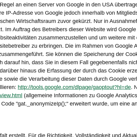
Regel an einen Server von Google in den USA übertragen
hre IP-Adresse von Google jedoch innerhalb von Mitglie
hen Wirtschaftsraum zuvor gekürzt. Nur in Ausnahmefäl
. Im Auftrag des Betreibers dieser Website wird Googl
siteaktivitäten zusammenzustellen und um weitere mit 
ebetreiber zu erbringen. Die im Rahmen von Google Ana
zusammengeführt. Sie können die Speicherung der Cooki
h darauf hin, dass Sie in diesem Fall gegebenenfalls ni
darüber hinaus die Erfassung der durch das Cookie erz
e sowie die Verarbeitung dieser Daten durch Google ver
llieren:
http://tools.google.com/dlpage/gaoptout?hl=de
. 
rview.html
(allgemeine Informationen zu Google Analytics
 Code "gat._anonymizeIp();" erweitert wurde, um eine a
lt erstellt. Für die Richtigkeit, Vollständigkeit und Akt