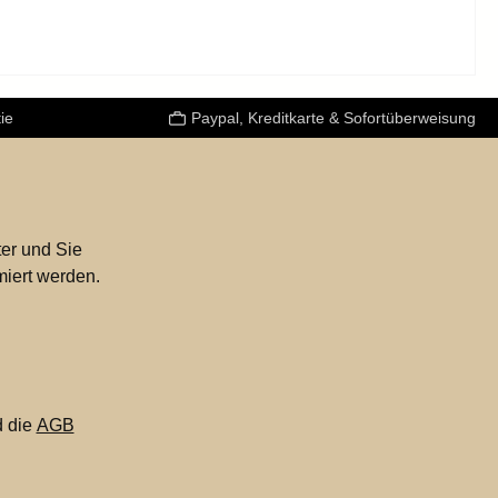
ie
Paypal, Kreditkarte & Sofortüberweisung
er und Sie
miert werden.
 die
AGB