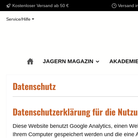
Kostenloser Versand ab 50 €
Versand i
m Hauptinhalt springen
Zur Suche springen
Zur Hauptnavigation springen
Service/Hilfe
JAGERN MAGAZIN
AKADEMI
Datenschutz
Datenschutzerklärung für die Nutzu
Diese Website benutzt Google Analytics, einen Web
Ihrem Computer gespeichert werden und die eine A