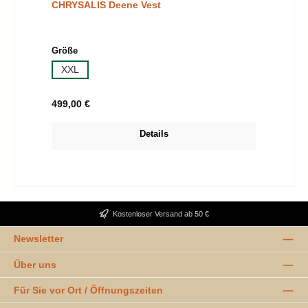
CHRYSALIS Deene Vest
auswählen
Größe
XXL
Regulärer Preis:
499,00 €
Details
Kostenloser Versand ab 50 €
Newsletter
Über uns
Für Sie vor Ort / Öffnungszeiten