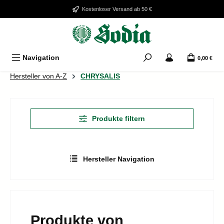
Zum Hauptinhalt springen
Kostenloser Versand ab 50 €
Navigation
0,00 €
Hersteller von A-Z
CHRYSALIS
Produkte filtern
Hersteller Navigation
Produkte von