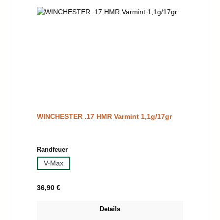
WINCHESTER .17 HMR Varmint 1,1g/17gr
auswählen
Randfeuer
V-Max
Regulärer Preis:
36,90 €
Details