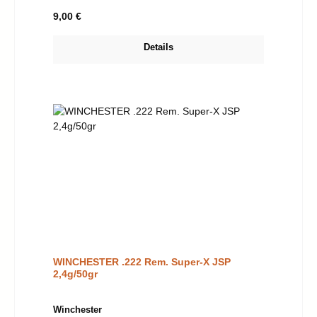
Regulärer Preis:
9,00 €
Details
WINCHESTER .222 Rem. Super-X JSP
2,4g/50gr
auswählen
Winchester