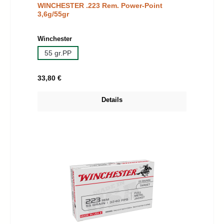
WINCHESTER .223 Rem. Power-Point
3,6g/55gr
auswählen
Winchester
55 gr.PP
Regulärer Preis:
33,80 €
Details