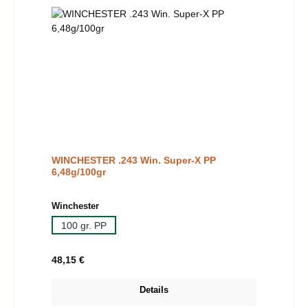
WINCHESTER .243 Win. Super-X PP
6,48g/100gr
auswählen
Winchester
100 gr. PP
Regulärer Preis:
48,15 €
Details