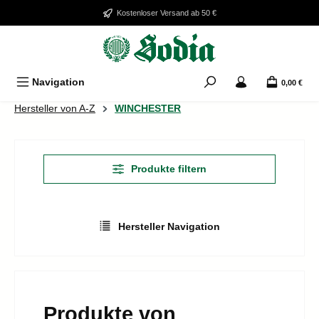
Zum Hauptinhalt springen
Kostenloser Versand ab 50 €
Navigation
0,00 €
Hersteller von A-Z
WINCHESTER
Produkte filtern
Hersteller Navigation
Produkte von