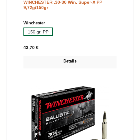
WINCHESTER .30-30 Win. Super-X PP
9,72g/150gr
auswählen
Winchester
150 gr. PP
Regulärer Preis:
43,70 €
Details