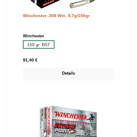
Winchester .308 Win. 9,7g/150gr
auswählen
Winchester
150 gr. BST
Regulärer Preis:
91,40 €
Details