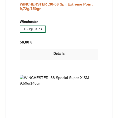
WINCHERSTER .30-06 Spr. Extreme Point
9,72g/150gr
auswählen
Winchester
150gr. XP3
Regulärer Preis:
56,60 €
Details