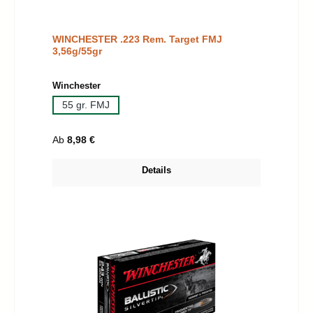
WINCHESTER .223 Rem. Target FMJ
3,56g/55gr
auswählen
Winchester
55 gr. FMJ
Regulärer Preis:
Ab
8,98 €
Details