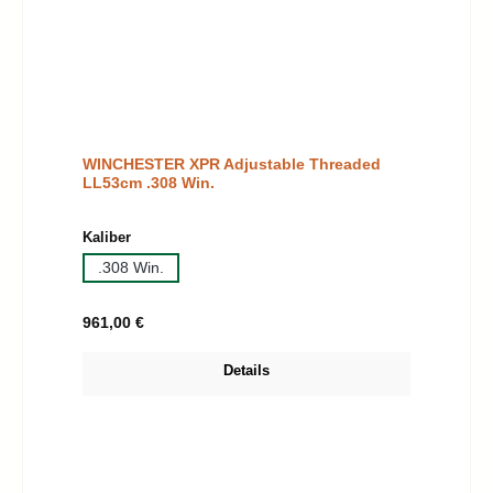
WINCHESTER XPR Adjustable Threaded
LL53cm .308 Win.
auswählen
Kaliber
.308 Win.
Regulärer Preis:
961,00 €
Details