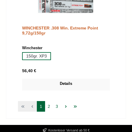
WINCHESTER .308 Win. Extreme Point
9,72g/150gr
auswählen
Winchester
150gr. XP3
Regulärer Preis:
56,40 €
Details
Seite
Seite
Seite
1
2
3
Kostenloser Versand ab 50 €