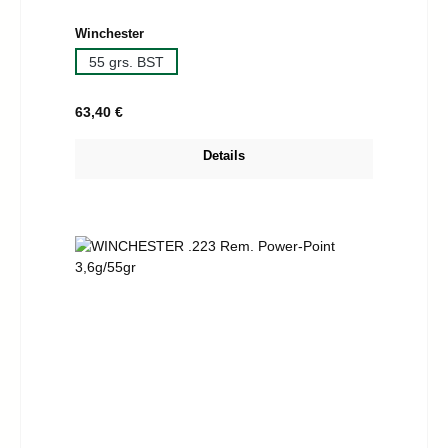
auswählen
Winchester
55 grs. BST
Regulärer Preis:
63,40 €
Details