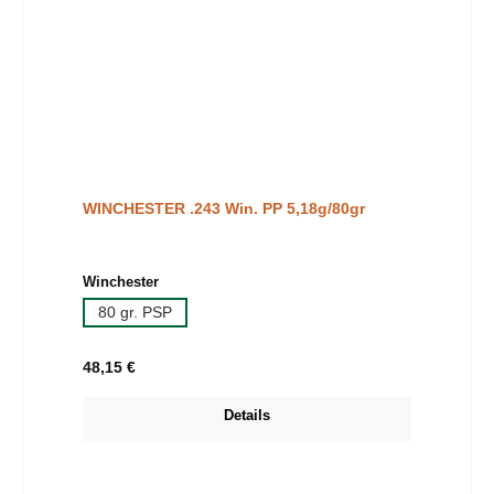
WINCHESTER .243 Win. PP 5,18g/80gr
auswählen
Winchester
80 gr. PSP
Regulärer Preis:
48,15 €
Details