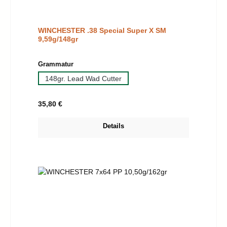
WINCHESTER .38 Special Super X SM
9,59g/148gr
auswählen
Grammatur
148gr. Lead Wad Cutter
Regulärer Preis:
35,80 €
Details