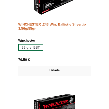
WINCHESTER .243 Win. Ballistic Silvertip
3,56g/55gr
auswählen
Winchester
55 grs. BST
Regulärer Preis:
70,50 €
Details