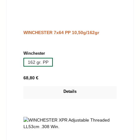
WINCHESTER 7x64 PP 10,50g/162gr
auswählen
Winchester
162 gr. PP
Regulärer Preis:
68,80 €
Details