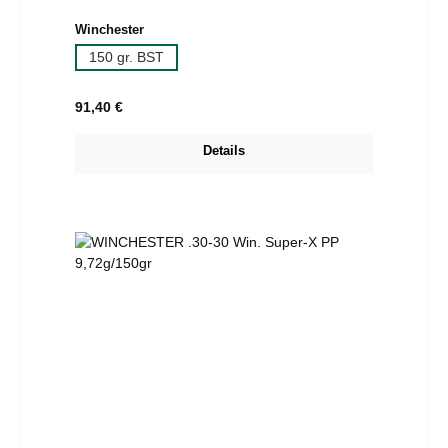
auswählen
Winchester
150 gr. BST
Regulärer Preis:
91,40 €
Details