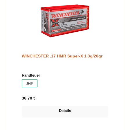
WINCHESTER .17 HMR Super-X 1,3g/20gr
auswählen
Randfeuer
JHP
Regulärer Preis:
36,70 €
Details