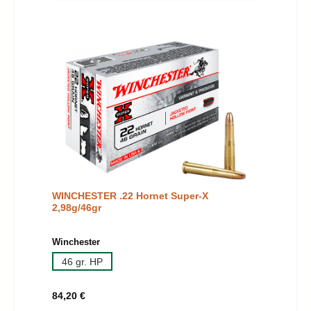
WINCHESTER .22 Hornet Super-X
2,98g/46gr
auswählen
Winchester
46 gr. HP
Regulärer Preis:
84,20 €