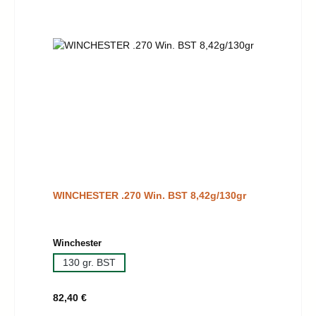
WINCHESTER .270 Win. BST 8,42g/130gr
auswählen
Winchester
130 gr. BST
Regulärer Preis:
82,40 €