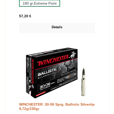
180 gr.Extreme Point
Regulärer Preis:
57,20 €
Details
WINCHESTER .30-06 Sprg. Ballistic Silvertip
9,72g/150gr