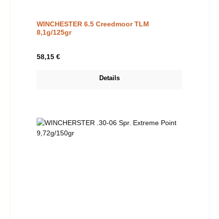
WINCHESTER 6.5 Creedmoor TLM
8,1g/125gr
Regulärer Preis:
58,15 €
Details