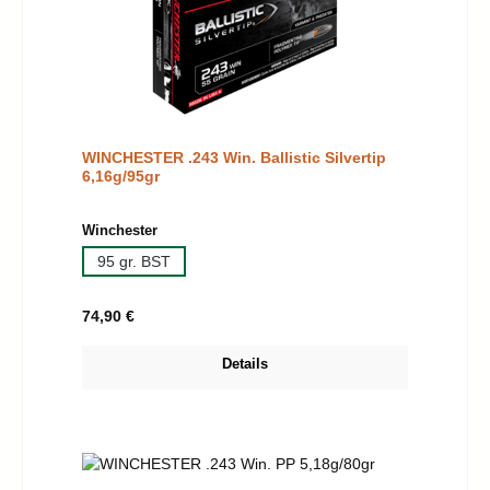
WINCHESTER .243 Win. Ballistic Silvertip
6,16g/95gr
auswählen
Winchester
95 gr. BST
Regulärer Preis:
74,90 €
Details