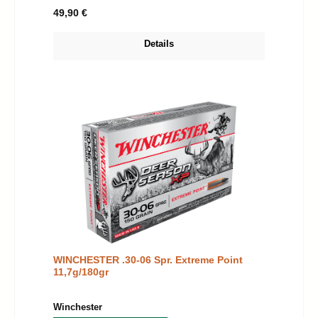
Regulärer Preis:
49,90 €
Details
WINCHESTER .30-06 Spr. Extreme Point
11,7g/180gr
auswählen
Winchester