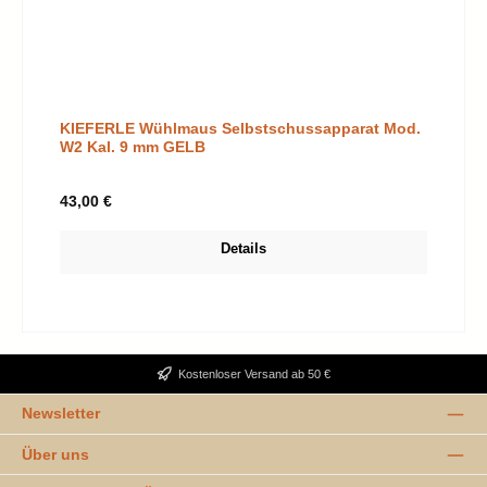
KIEFERLE Wühlmaus Selbstschussapparat Mod.
W2 Kal. 9 mm GELB
Regulärer Preis:
43,00 €
Details
Kostenloser Versand ab 50 €
Newsletter
Über uns