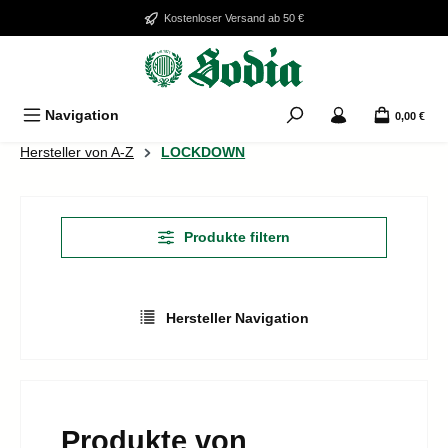
Zum Hauptinhalt springen
Kostenloser Versand ab 50 €
Navigation
0,00 €
Hersteller von A-Z
LOCKDOWN
Produkte filtern
Hersteller Navigation
Produkte von