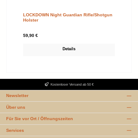
LOCKDOWN Night Guardian Rifle/Shotgun
Holster
Regulärer Preis:
59,90 €
Details
Kostenloser Versand ab 50 €
Newsletter
Über uns
Für Sie vor Ort / Öffnungszeiten
Services