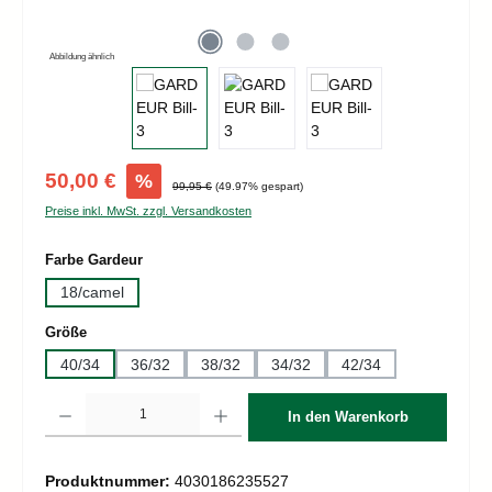
Abbildung ähnlich
Verkaufspreis:
50,00 €
%
Regulärer Preis:
99,95 €
(49.97% gespart)
Preise inkl. MwSt. zzgl. Versandkosten
auswählen
Farbe Gardeur
18/camel
auswählen
Größe
40/34
36/32
38/32
34/32
42/34
Produkt Anzahl: Gib den gewünschten Wert ein oder benutze die Schaltflächen um d
In den Warenkorb
Produktnummer:
4030186235527