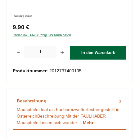
Abbildung ähnlich
Regulärer Preis:
9,90 €
Preise inkl. MwSt. zzgl. Versandkosten
Produkt Anzahl: Gib den gewünschten Wert ein oder benutze die Schaltflächen um d
In den Warenkorb
Produktnummer:
2012737400105
Beschreibung
Mauspfeifeideal als Fuchsreizwetterfesthergestellt in
ÖsterreichBeschreibung:Mit der FAULHABER
Mauspfeife lassen sich wunder…
Mehr