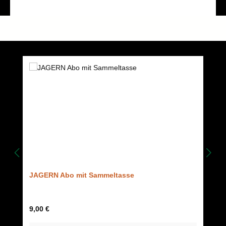
Produktgalerie überspringen
JAGERN Abo mit Sammeltasse
Regulärer Preis:
9,00 €