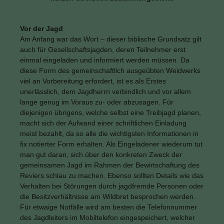
Bildergalerie überspringen
Vor der Jagd
Am Anfang war das Wort – dieser biblische Grundsatz gilt
auch für Gesellschaftsjagden, deren Teilnehmer erst
einmal eingeladen und informiert werden müssen. Da
diese Form des gemeinschaftlich ausgeübten Weidwerks
viel an Vorbereitung erfordert, ist es als Erstes
unerlässlich, dem Jagdherrn verbindlich und vor allem
lange genug im Voraus zu- oder abzusagen. Für
diejenigen übrigens, welche selbst eine Treibjagd planen,
macht sich der Aufwand einer schriftlichen Einladung
meist bezahlt, da so alle die wichtigsten Informationen in
fix notierter Form erhalten. Als Eingeladener wiederum tut
man gut daran, sich über den konkreten Zweck der
gemeinsamen Jagd im Rahmen der Bewirtschaftung des
Reviers schlau zu machen. Ebenso sollten Details wie das
Verhalten bei Störungen durch jagdfremde Personen oder
die Besitzverhältnisse am Wildbret besprochen werden.
Für etwaige Notfälle wird am besten die Telefonnummer
des Jagdleiters im Mobiltelefon eingespeichert, welcher