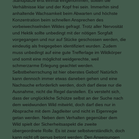
Standplätze erst einmal eingenommen, sollten die
Verhältnisse klar und der Kopf frei sein. Immerhin sind
anhaltende Wachsamkeit beim Abwarten und höchste
Konzentration beim schnellen Ansprechen des
vorbeiwechselnden Wildes gefragt. Trotz aller Nervosität
und Hektik sollte unbedingt mit der nötigen Sorgfalt
vorgegangen und nur auf Stücke geschossen werden, die
eindeutig als freigegeben identifiziert wurden. Zudem
muss unbedingt auf eine gute Trefferlage im Wildkörper
und somit eine möglichst weidgerechte, weil
schmerzarme Erlegung geachtet werden.
Selbstbeherrschung ist hier oberstes Gebot! Natürlich
kann dennoch immer etwas daneben gehen und eine
Nachsuche erforderlich werden, doch darf diese nur die
Ausnahme, nicht die Regel darstellen. Es versteht sich,
dass der unglückliche Schütze selbst an der Suche nach
dem weidwunden Wild mitwirkt, doch darf dies nur in
Absprache mit dem Jagdleiter und nicht in Eigenregie
getan werden. Neben dem Verhalten gegenüber dem
Wild spielt der Sicherheitsaspekt die zweite
übergeordnete Rolle. Es ist zwar selbstverständlich, doch
kann nicht oft genug betont werden: Den Anweisungen