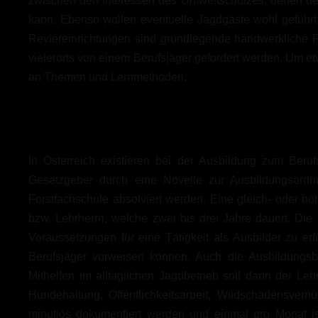
zwischen den Interessen des Umweltschutzes, denen der 
kann. Ebenso wollen eventuelle Jagdgäste wohl geführt, 
Reviereinrichtungen sind grundlegende handwerkliche F
vielerorts von einem Berufsjäger gefordert werden. Um etw
an Themen und Lernmethoden.
In Österreich existieren bei der Ausbildung zum Ber
Gesetzgeber durch eine Novelle zur Ausbildungsordnu
Forstfachschule absolviert werden. Eine gleich- oder hö
bzw. Lehrherrn, welche zwei bis drei Jahre dauert. Di
Voraussetzungen für eine Tätigkeit als Ausbilder zu er
Berufsjäger vorweisen können. Auch die Ausbildungsb
Mithelfen im alltäglichen Jagdbetrieb soll dann der Le
Hundehaltung, Öffentlichkeitsarbeit, Wildschadensve
minutiös dokumentiert werden und einmal pro Monat i