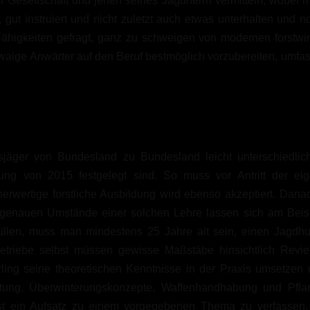
Gesellschaft und jenen seines Jagdherrn vermitteln, wobei m
gut instruiert und nicht zuletzt auch etwas unterhalten und n
ähigkeiten gefragt, ganz zu schweigen von modernen forstwirt
aige Anwärter auf den Beruf bestmöglich vorzubereiten, umfasst
ufsjäger von Bundesland zu Bundesland leicht unterschiedli
ng von 2015 festgelegt sind. So muss vor Antritt der eig
herwertige forstliche Ausbildung wird ebenso akzeptiert. Dana
e genauen Umstände einer solchen Lehre lassen sich am Beis
füllen, muss man mindestens 25 Jahre alt sein, einen Jagdhu
etriebe selbst müssen gewisse Maßstäbe hinsichtlich Revier
hrling seine theoretischen Kenntnisse in der Praxis umsetze
rhütung, Überwinterungskonzepte, Waffenhandhabung und P
st ein Aufsatz zu einem vorgegebenen Thema zu verfassen.