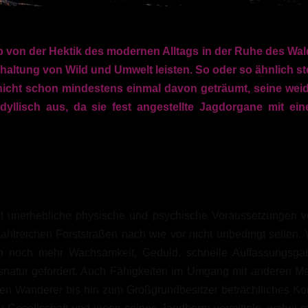
nab von der Hektik des modernen Alltags in der Ruhe des Wal
altung von Wild und Umwelt leisten. So oder so ähnlich stel
at nicht schon mindestens einmal davon geträumt, seine 
idyllisch aus, da sie fest angestellte Jagdorgane mit ei
cht unerhebliche physische und psychische Voraussetzungen v
ahlreichen Forststraßen nach wie vor nicht unbedingt selten. 
noch mehr Wachsamkeit, Geduld, schnelle Auffassungsgabe u
ossnatur gefordert. Auch Fähigkeiten im Umgang mit anderen M
en Wanderer bis hin zum Großgrundbesitzer beträchtliches Konf