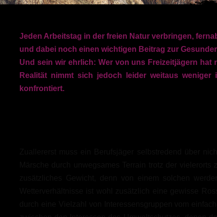
Jeden Arbeitstag in der freien Natur verbringen, fer
und dabei noch einen wichtigen Beitrag zur Gesunderh
Und sein wir ehrlich: Wer von uns Freizeitjägern h
Realität nimmt sich jedoch leider weitaus weniger 
konfrontiert.
Zuallererst muss ein Berufsjäger selbstredend über ni
Märsche durch unwegsames Terrain trotz der vielerorts z
zusätzliches Gewicht, denn von einem solchen werden 
Wetterverhältnisse ist wohl zusätzlich eine gewisse R
durch eine Vielzahl von Interessensgruppen vom einfach