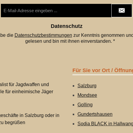
E-
Mail-
Adresse
*
Datenschutz
abe die
Datenschutzbestimmungen
zur Kenntnis genommen und
gelesen und bin mit ihnen einverstanden.
*
Für Sie vor Ort / Öffnun
list für Jagdwaffen und
Salzburg
lle für einheimische Jäger
Mondsee
Golling
Gundertshausen
eschäfte in Salzburg oder in
 zu begrüßen
Sodia BLACK in Hallwan