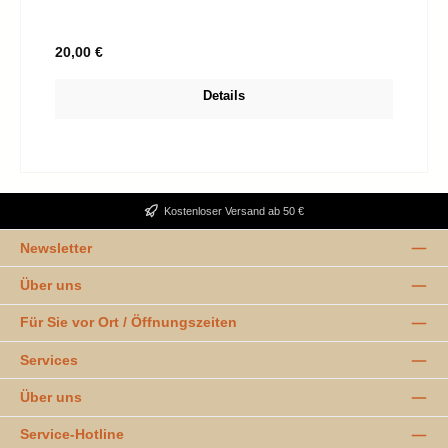
Regulärer Preis:
20,00 €
Details
Kostenloser Versand ab 50 €
Newsletter
Über uns
Für Sie vor Ort / Öffnungszeiten
Services
Über uns
Service-Hotline