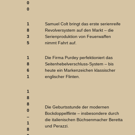
0
0
1
Samuel Colt bringt das erste serienreife
8
Revolversystem auf den Markt – die
3
Serienproduktion von Feuerwaffen
5
nimmt Fahrt auf.
1
Die Firma Purdey perfektioniert das
8
Seitenhebelverschluss-System – bis
6
heute ein Markenzeichen klassischer
1
englischer Flinten.
1
8
8
Die Geburtsstunde der modernen
0
Bockdoppelflinte – insbesondere durch
–
die italienischen Büchsenmacher Beretta
1
und Perazzi.
8