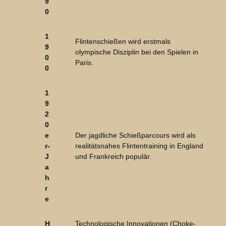
9
0
1
Flintenschießen wird erstmals
9
olympische Disziplin bei den Spielen in
0
Paris.
0
1
9
2
0
e
Der jagdliche Schießparcours wird als
r-
realitätsnahes Flintentraining in England
J
und Frankreich populär.
a
h
r
e
H
Technologische Innovationen (Choke-