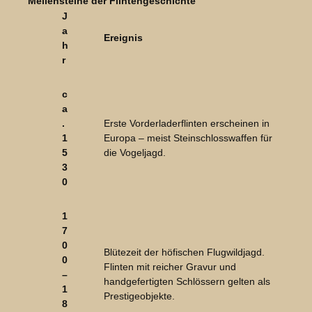
Meilensteine der Flintengeschichte
J
a
Ereignis
h
r
c
a
.
Erste Vorderladerflinten erscheinen in
1
Europa – meist Steinschlosswaffen für
5
die Vogeljagd.
3
0
1
7
0
Blütezeit der höfischen Flugwildjagd.
0
Flinten mit reicher Gravur und
–
handgefertigten Schlössern gelten als
1
Prestigeobjekte.
8