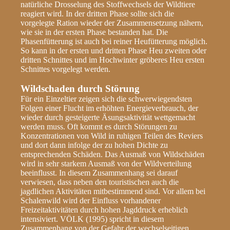
natürliche Drosselung des Stoffwechsels der Wildtiere
reagiert wird. In der dritten Phase sollte sich die
vorgelegte Ration wieder der Zusammensetzung nähern,
wie sie in der ersten Phase bestanden hat. Die
Phasenfütterung ist auch bei reiner Heufütterung möglich.
So kann in der ersten und dritten Phase Heu zweiten oder
dritten Schnittes und im Hochwinter gröberes Heu ersten
Schnittes vorgelegt werden.
Wildschaden durch Störung
Für ein Einzeltier zeigen sich die schwerwiegendsten
Folgen einer Flucht im erhöhten Energieverbrauch, der
wieder durch gesteigerte Äsungsaktivität wettgemacht
werden muss. Oft kommt es durch Störungen zu
Konzentrationen von Wild in ruhigen Teilen des Reviers
und dort dann infolge der zu hohen Dichte zu
entsprechenden Schäden. Das Ausmaß von Wildschäden
wird in sehr starkem Ausmaß von der Wildverteilung
beeinflusst. In diesem Zusammenhang sei darauf
verwiesen, dass neben den touristischen auch die
jagdlichen Aktivitäten mitbestimmend sind. Vor allem bei
Schalenwild wird der Einfluss vorhandener
Freizeitaktivitäten durch hohen Jagddruck erheblich
intensiviert. VÖLK (1995) spricht in diesem
Zusammenhang von der Gefahr der wechselseitigen