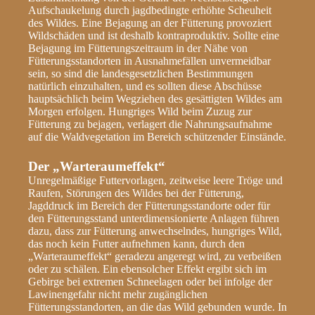
Aufschaukelung durch jagdbedingte erhöhte Scheuheit
des Wildes. Eine Bejagung an der Fütterung provoziert
Wildschäden und ist deshalb kontraproduktiv. Sollte eine
Bejagung im Fütterungszeitraum in der Nähe von
Fütterungsstandorten in Ausnahmefällen unvermeidbar
sein, so sind die landesgesetzlichen Bestimmungen
natürlich einzuhalten, und es sollten diese Abschüsse
hauptsächlich beim Wegziehen des gesättigten Wildes am
Morgen erfolgen. Hungriges Wild beim Zuzug zur
Fütterung zu bejagen, verlagert die Nahrungsaufnahme
auf die Waldvegetation im Bereich schützender Einstände.
Der „Warteraumeffekt“
Unregelmäßige Futtervorlagen, zeitweise leere Tröge und
Raufen, Störungen des Wildes bei der Fütterung,
Jagddruck im Bereich der Fütterungsstandorte oder für
den Fütterungsstand unterdimensionierte Anlagen führen
dazu, dass zur Fütterung anwechselndes, hungriges Wild,
das noch kein Futter aufnehmen kann, durch den
„Warteraumeffekt“ geradezu angeregt wird, zu verbeißen
oder zu schälen. Ein ebensolcher Effekt ergibt sich im
Gebirge bei extremen Schneelagen oder bei infolge der
Lawinengefahr nicht mehr zugänglichen
Fütterungsstandorten, an die das Wild gebunden wurde. In