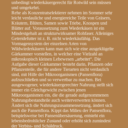
unbedingt wiederkäuergerecht für Rotwild sein müssen
und umgekehrt.
Rehe als Konzentratselektierer nehmen im Sommer sehr
leicht verdauliche und energiereiche Teile von Gräsern,
Kräutern, Blüten, Samen sowie Triebe, Knospen und
Blätter auf. Voraussetzung zum Wiederkäuen ist ein
Mindestgehalt an strukturwirksamer Rohfaser. Alleiniges
Getreidefutter ist z. B. nicht wiederkäufähig. Das
Vormagensystem der einzelnen Arten von
Wildwiederkäuern kann man sich wie eine ausgeklügelte
Gärkammer vorstellen, in welcher eine Vielzahl an
mikroskopisch kleinen Lebewesen „arbeitet“. Die
Aufgabe dieser Gärkammer besteht darin, Pflanzen oder
Pflanzenteile, die für andere Tierarten nicht verdaulich
sind, mit Hilfe der Mikroorganismen (Pansenflora)
aufzuschließen und so verwertbar zu machen. Bei
ausgewogener, wiederkäuergerechter Nahrung stellt sich
immer ein Gleichgewicht zwischen jenen
Mikroorganismen ein, die die gerade aufgenommenen
Nahrungsbestandteile auch weiterverwerten können.
Ändert sich die Nahrungszusammensetzung, ändert sich
auch die Pansenflora. Kippt das Milieu der Pansenflora,
beispielsweise bei Pansenübersäuerung, entsteht ein
lebensbedrohlicher Zustand oder erhöht sich zumindest
der Verbiss- und Schäldruck.