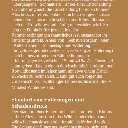
„übergangene“ Schmaltiere), ist bei einer Entscheidung
zur Fütterung auch die Entscheidung für einen höheren
Abschuss zu treffen. Dabei ist nicht zu vergessen, dass
neben dem nahezu nicht schätzbaren Rehwildbestand
auch der Rotwildbestand häufig unterschätzt wird. So
liegt die Dunkelziffer je nach lokalen
Rahmenbedingungen (natürliches Äsungsangebot im
Fütterungsumfeld, Anteil von „Selbstversorgern“ oder
„Außenstehern“, Schneelage und Witterung,
unregelmäßiger oder zeitversetzter Zuzug zur Fütterung)
auch bei hervorragenden Zählbedingungen
erfahrungsgemäß zwischen 15 und 40 %. Als Faustregel
kann gelten, dass in einem durchschnittlich strukturierten
Rotwildbestand im Alpenraum mit etwa einem Drittel
Zuwachs zu rechnen ist. Damit gilt auch folgender
Umkehrschluss:
nachhaltiger Jahresabschuss
mal drei =
Mindest-Winterbestand
.
Standort von Fütterungen und
Schadensdruck
Der Standort einer Fütterung hat nicht nur einen Einfluss
auf die Akzeptanz durch das Wild, sondern kann auch
wildschadenauslösend oder krankheitsfördernd wirken.
Die Anlage der Fütterung in einem ruhigen, sichtigen