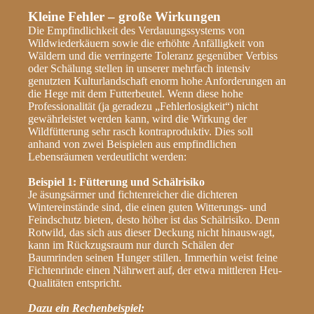
Kleine Fehler – große Wirkungen
Die Empfindlichkeit des Verdauungssystems von
Wildwiederkäuern sowie die erhöhte Anfälligkeit von
Wäldern und die verringerte Toleranz gegenüber Verbiss
oder Schälung stellen in unserer mehrfach intensiv
genutzten Kulturlandschaft enorm hohe Anforderungen an
die Hege mit dem Futterbeutel. Wenn diese hohe
Professionalität (ja geradezu „Fehlerlosigkeit“) nicht
gewährleistet werden kann, wird die Wirkung der
Wildfütterung sehr rasch kontraproduktiv. Dies soll
anhand von zwei Beispielen aus empfindlichen
Lebensräumen verdeutlicht werden:
Beispiel 1: Fütterung und Schälrisiko
Je äsungsärmer und fichtenreicher die dichteren
Wintereinstände sind, die einen guten Witterungs- und
Feindschutz bieten, desto höher ist das Schälrisiko. Denn
Rotwild, das sich aus dieser Deckung nicht hinauswagt,
kann im Rückzugsraum nur durch Schälen der
Baumrinden seinen Hunger stillen. Immerhin weist feine
Fichtenrinde einen Nährwert auf, der etwa mittleren Heu-
Qualitäten entspricht.
Dazu ein Rechenbeispiel: