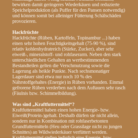
bewirken damit geringeres Wiederkäuen und reduzierte
Speichelproduktion (als Puffer für den Pansen notwendig)
und können somit bei alleiniger Fütterung Schälschäden
provozieren.
Hackfrüchte
Hackfrüchte (Rüben, Kartoffeln, Topinambur ...) haben
einen sehr hohen Feuchtigkeitsgehalt (75-90 %), sind
relativ kohlenhydratreich (Stärke, Zucker), aber sehr
eiweiß-, mineralstoff- und rohfaserarm. Neben den stark
unterschiedlichen Gehalten an wertbestimmenden
Bestandteilen gelten die Verschmutzung sowie die
Lagerung als heikle Punkte. Nach sechsmonatiger
Lagerdauer sind etwa nur noch 10 % des
Nährstoffgehaltes (Energie) in Rüben vorhanden. Einmal
gefrorene Rüben verderben nach dem Auftauen sehr rasch
(Fäulnis bzw. Schimmelbildung).
Was sind „Kraftfuttermittel“?
Kraftfuttermittel haben einen hohen Energie- bzw.
Eiweiß(Protein-)gehalt. Deshalb dürfen sie nicht allein,
sondern nur in Kombination mit rohfaserbetonten
Grundfuttermitteln (Heu oder Grassilage nicht zu jungen
Schnittes) an Wildwiederkäuer verfüttert werden.
Kraftfuttermittel stellen lediglich eine Energie- bzw.