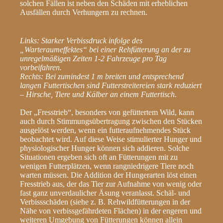
solchen Fällen ist neben den Schäden mit erheblichen
Ausfällen durch Verhungern zu rechnen.
Links: Starker Verbissdruck infolge des
„Warteraumeffektes“ bei einer Rehfütterung an der zu
unregelmäßigen Zeiten 1-2 Fahrzeuge pro Tag
vorbeifahren.
Rechts: Bei zumindest 1 m breiten und entsprechend
langen Futtertischen sind Futterstreitereien stark reduziert
– Hirsche, Tiere und Kälber an einem Futtertisch.
Der „Fresstrieb“, besonders von gefüttertem Wild, kann
auch durch Stimmungsübertragung zwischen den Stücken
ausgelöst werden, wenn ein futteraufnehmendes Stück
beobachtet wird. Auf diese Weise stimulierter Hunger und
physiologischer Hunger können sich addieren. Solche
Situationen ergeben sich oft an Fütterungen mit zu
wenigen Futterplätzen, wenn rangniedrigere Tiere noch
warten müssen. Die Addition der Hungerarten löst einen
Fresstrieb aus, der das Tier zur Aufnahme von wenig oder
fast ganz unverdaulicher Äsung veranlasst. Schäl- und
Verbissschäden (siehe z. B. Rehwildfütterungen in der
Nähe von verbissgefährdeten Flächen) in der engeren und
weiteren Umgebung von Fütterungen können allein