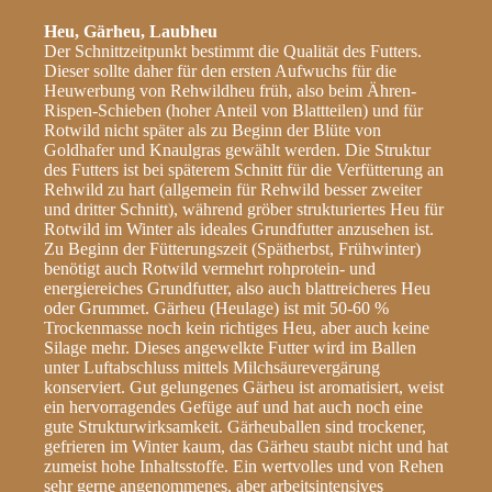
Heu, Gärheu, Laubheu
Der Schnittzeitpunkt bestimmt die Qualität des Futters.
Dieser sollte daher für den ersten Aufwuchs für die
Heuwerbung von Rehwildheu früh, also beim Ähren-
Rispen-Schieben (hoher Anteil von Blattteilen) und für
Rotwild nicht später als zu Beginn der Blüte von
Goldhafer und Knaulgras gewählt werden. Die Struktur
des Futters ist bei späterem Schnitt für die Verfütterung an
Rehwild zu hart (allgemein für Rehwild besser zweiter
und dritter Schnitt), während gröber strukturiertes Heu für
Rotwild im Winter als ideales Grundfutter anzusehen ist.
Zu Beginn der Fütterungszeit (Spätherbst, Frühwinter)
benötigt auch Rotwild vermehrt rohprotein- und
energiereiches Grundfutter, also auch blattreicheres Heu
oder Grummet. Gärheu (Heulage) ist mit 50-60 %
Trockenmasse noch kein richtiges Heu, aber auch keine
Silage mehr. Dieses angewelkte Futter wird im Ballen
unter Luftabschluss mittels Milchsäurevergärung
konserviert. Gut gelungenes Gärheu ist aromatisiert, weist
ein hervorragendes Gefüge auf und hat auch noch eine
gute Strukturwirksamkeit. Gärheuballen sind trockener,
gefrieren im Winter kaum, das Gärheu staubt nicht und hat
zumeist hohe Inhaltsstoffe. Ein wertvolles und von Rehen
sehr gerne angenommenes, aber arbeitsintensives