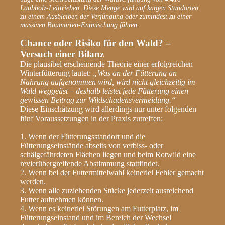
Laubholz-Leittrieben. Diese Menge wird auf kargen Standorten
zu einem Ausbleiben der Verjüngung oder zumindest zu einer
massiven Baumarten-Entmischung führen.
Chance oder Risiko für den Wald? –
Versuch einer Bilanz
Die plausibel erscheinende Theorie einer erfolgreichen
Winterfütterung lautet:
„Was an der Fütterung an
Nahrung aufgenommen wird, wird nicht gleichzeitig im
Wald weggeäst – deshalb leistet jede Fütterung einen
gewissen Beitrag zur Wildschadensvermeidung.“
Diese Einschätzung
w
ird allerdings nur unter folgenden
fünf Voraussetzungen in der Praxis zutreffen:
1. Wenn der Fütterungsstandort und die
Fütterungseinstände abseits von verbiss- oder
schälgefährdeten Flächen liegen und beim Rotwild eine
revierübergreifende Abstimmung stattfindet.
2. Wenn bei der Futtermittelwahl keinerlei Fehler gemacht
werden.
3. Wenn alle zuziehenden Stücke jederzeit ausreichend
Futter aufnehmen können.
4. Wenn es keinerlei Störungen am Futterplatz, im
Fütterungseinstand und im Bereich der Wechsel