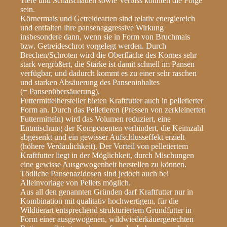
Tiere und Schälschäden sowie Verbiss könnten die Folge
sein.
Körnermais und Getreidearten sind relativ energiereich
und entfalten ihre pansenaggressive Wirkung
insbesondere dann, wenn sie in Form von Bruchmais
bzw. Getreideschrot vorgelegt werden. Durch
Brechen/Schroten wird die Oberfläche des Kornes sehr
stark vergrößert, die Stärke ist damit schnell im Pansen
verfügbar, und dadurch kommt es zu einer sehr raschen
und starken Absäuerung des Panseninhaltes
(= Pansenübersäuerung).
Futtermittelhersteller bieten Kraftfutter auch in pelletierter
Form an. Durch das Pelletieren (Pressen von zerkleinerten
Futtermitteln) wird das Volumen reduziert, eine
Entmischung der Komponenten verhindert, die Keimzahl
abgesenkt und ein gewisser Aufschlusseffekt erzielt
(höhere Verdaulichkeit). Der Vorteil von pelletiertem
Kraftfutter liegt in der Möglichkeit, durch Mischungen
eine gewisse Ausgewogenheit herstellen zu können.
Tödliche Pansenazidosen sind jedoch auch bei
Alleinvorlage von Pellets möglich.
Aus all den genannten Gründen darf Kraftfutter nur in
Kombination mit qualitativ hochwertigem, für die
Wildtierart entsprechend strukturiertem Grundfutter in
Form einer ausgewogenen, wildwiederkäuergerechten