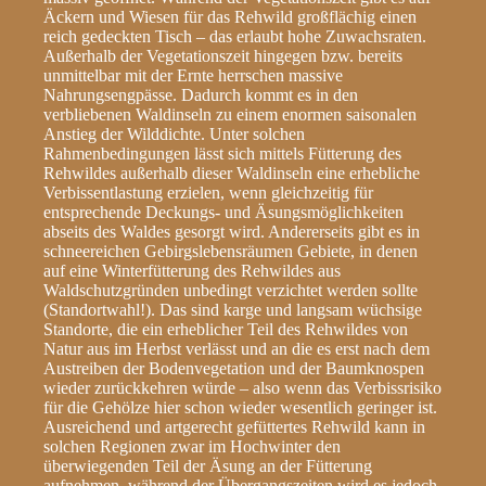
Äckern und Wiesen für das Rehwild großflächig einen
reich gedeckten Tisch – das erlaubt hohe Zuwachsraten.
Außerhalb der Vegetationszeit hingegen bzw. bereits
unmittelbar mit der Ernte herrschen massive
Nahrungsengpässe. Dadurch kommt es in den
verbliebenen Waldinseln zu einem enormen saisonalen
Anstieg der Wilddichte. Unter solchen
Rahmenbedingungen lässt sich mittels Fütterung des
Rehwildes außerhalb dieser Waldinseln eine erhebliche
Verbissentlastung erzielen, wenn gleichzeitig für
entsprechende Deckungs- und Äsungsmöglichkeiten
abseits des Waldes gesorgt wird. Andererseits gibt es in
schneereichen Gebirgslebensräumen Gebiete, in denen
auf eine Winterfütterung des Rehwildes aus
Waldschutzgründen unbedingt verzichtet werden sollte
(Standortwahl!). Das sind karge und langsam wüchsige
Standorte, die ein erheblicher Teil des Rehwildes von
Natur aus im Herbst verlässt und an die es erst nach dem
Austreiben der Bodenvegetation und der Baumknospen
wieder zurückkehren würde – also wenn das Verbissrisiko
für die Gehölze hier schon wieder wesentlich geringer ist.
Ausreichend und artgerecht gefüttertes Rehwild kann in
solchen Regionen zwar im Hochwinter den
überwiegenden Teil der Äsung an der Fütterung
aufnehmen, während der Übergangszeiten wird es jedoch