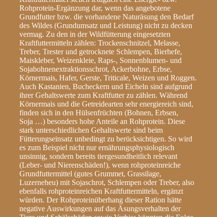
Rohprotein-Ergänzung dar, wenn das angebotene
Grundfutter bzw. die vorhandene Naturäsung den Bedarf
des Wildes (Grundumsatz und Leistung) nicht zu decken
vermag. Zu den in der Wildfütterung eingesetzten
Kraftfuttermitteln zählen: Trockenschnitzel, Melasse,
Treber, Trester und getrocknete Schlempen, Bierhefe,
Maiskleber, Weizenkleie, Raps-, Sonnenblumen- und
Sojabohnenextraktionsschrot, Ackerbohne, Erbse,
Körnermais, Hafer, Gerste, Triticale, Weizen und Roggen.
Auch Kastanien, Bucheckern und Eicheln sind aufgrund
ihrer Gehaltswerte zum Kraftfutter zu zählen. Während
Körnermais und die Getreidearten sehr energiereich sind,
finden sich in den Hülsenfrüchten (Bohnen, Erbsen,
Soja …) besonders hohe Anteile an Rohprotein. Diese
stark unterschiedlichen Gehaltswerte sind beim
Fütterungseinsatz unbedingt zu berücksichtigen. So wird
es zum Beispiel nicht nur ernährungsphysiologisch
unsinnig, sondern bereits tiergesundheitlich relevant
(Leber- und Nierenschäden!), wenn rohproteinreiche
Grundfuttermittel (gutes Grummet, Grassilage,
Luzerneheu) mit Sojaschrot, Schlempen oder Treber, also
ebenfalls rohproteinreichen Kraftfuttermitteln, ergänzt
würden. Der Rohproteinüberhang dieser Ration hätte
negative Auswirkungen auf das Äsungsverhalten der