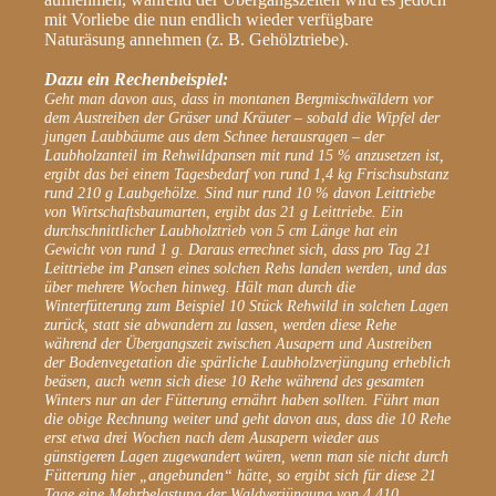
mit Vorliebe die nun endlich wieder verfügbare
Naturäsung annehmen (z. B. Gehölztriebe).
Dazu ein Rechenbeispiel:
Geht man davon aus, dass in montanen Bergmischwäldern vor
dem Austreiben der Gräser und Kräuter – sobald die Wipfel der
jungen Laubbäume aus dem Schnee herausragen – der
Laubholzanteil im Rehwildpansen mit rund 15 % anzusetzen ist,
ergibt das bei einem Tagesbedarf von rund 1,4 kg Frischsubstanz
rund 210 g Laubgehölze. Sind nur rund 10 % davon Leittriebe
von Wirtschaftsbaumarten, ergibt das 21 g Leittriebe. Ein
durchschnittlicher Laubholztrieb von 5 cm Länge hat ein
Gewicht von rund 1 g. Daraus errechnet sich, dass pro Tag 21
Leittriebe im Pansen eines solchen Rehs landen werden, und das
über mehrere Wochen hinweg. Hält man durch die
Winterfütterung zum Beispiel 10 Stück Rehwild in solchen Lagen
zurück, statt sie abwandern zu lassen, werden diese Rehe
während der Übergangszeit zwischen Ausapern und Austreiben
der Bodenvegetation die spärliche Laubholzverjüngung erheblich
beäsen, auch wenn sich diese 10 Rehe während des gesamten
Winters nur an der Fütterung ernährt haben sollten. Führt man
die obige Rechnung weiter und geht davon aus, dass die 10 Rehe
erst etwa drei Wochen nach dem Ausapern wieder aus
günstigeren Lagen zugewandert wären, wenn man sie nicht durch
Fütterung hier „angebunden“ hätte, so ergibt sich für diese 21
Tage eine Mehrbelastung der Waldverjüngung von 4.410