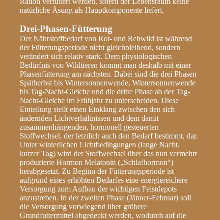
Ration verfüttert werden, sofern der Lebensraum keine
natürliche Äsung als Hauptkomponente liefert.
Drei-Phasen-Fütterung
Der Nährstoffbedarf von Rot- und Rehwild ist während
der Fütterungsperiode nicht gleichbleibend, sondern
verändert sich relativ stark. Dem physiologischen
Bedürfnis von Wildtieren kommt man deshalb mit einer
Phasenfütterung am nächsten. Dabei sind die drei Phasen
Spätherbst bis Wintersonnenwende, Wintersonnenwende
bis Tag-Nacht-Gleiche und die dritte Phase ab der Tag-
Nacht-Gleiche im Frühjahr zu unterscheiden. Diese
Einteilung stellt einen Einklang zwischen den sich
ändernden Lichtverhältnissen und dem damit
zusammenhängenden, hormonell gesteuerten
Stoffwechsel, der letztlich auch den Bedarf bestimmt, dar.
Unter winterlichen Lichtbedingungen (lange Nacht,
kurzer Tag) wird der Stoffwechsel über das nun vermehrt
produzierte Hormon Melatonin („Schlafhormon“)
herabgesetzt. Zu Beginn der Fütterungsperiode ist
aufgrund eines erhöhten Bedarfes eine energiereichere
Versorgung zum Aufbau der wichtigen Feistdepots
anzustreben. In der zweiten Phase (Jänner-Februar) soll
die Versorgung vorwiegend über gröbere
Grundfuttermittel abgedeckt werden, wodurch auf die