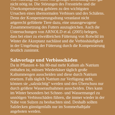
nicht nötig ist. Die Störungen des Fresstriebs und die
Überkompensierung gehören zu den wichtigsten
Ursachen eines übernormalen Verbisses und des Schälens.
Denn der Kompensierungsdrang veranlasst nicht
artgerecht gefütterte Tiere dazu, eine unausgewogene
Zusammensetzung des Futters auszugleichen. Auch die
Untersuchungen von ARNOLD et al. (2005) belegen,
dass bei einer zu eiweißreichen Fütterung von Rotwild im
Winter die Akzeptanz nachlässt und die Verbisshäufigkeit
in der Umgebung der Fütterung durch die Kompensierung
deutlich zunimmt.
Salzvorlage und Verbissschäden
Da in Pflanzen 4- bis 80-mal mehr Kalium als Natrium
enthalten ist, müssen Wiederkäuer täglich große
Kaliummengen ausscheiden und diese durch Natrium
ersetzen. Falls täglich Natrium zur Verfügung steht,
können sie „salzsüchtig“ werden und den Überschuss nur
durch größere Wasseraufnahmen ausscheiden. Dies kann
im Winter besonders bei Schnee- und Wassermangel zu
unnötigen Verbissschäden führen, die immer wieder in der
Nähe von Sulzen zu beobachten sind. Deshalb sollten
Salzlecken günstigenfalls nur im Sommerhalbjahr
angeboten werden.