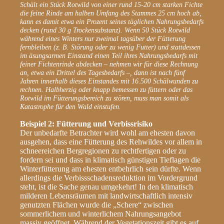
Schält ein Stück Rotwild von einer rund 15-20 cm starken Fichte
die feine Rinde am halben Umfang des Stammes 25 cm hoch ab,
kann es damit etwa ein Prozent seines täglichen Nahrungsbedarfs
decken (rund 30 g Trockensubstanz). Wenn 50 Stück Rotwild
während eines Winters nur zweimal tagsüber der Fütterung
fernbleiben (z. B. Störung oder zu wenig Futter) und stattdessen
im äsungsarmen Einstand einen Teil ihres Nahrungsbedarfs mit
feiner Fichtenrinde abdecken – nehmen wir für diese Rechnung
an, etwa ein Drittel des Tagesbedarfs –, dann ist nach fünf
Jahren innerhalb dieses Einstandes mit 16.500 Schälwunden zu
rechnen. Halbherzig oder knapp bemessen zu füttern oder das
Rotwild im Fütterungsbereich zu stören, muss man somit als
Katastrophe für den Wald einstufen.
Beispiel 2: Fütterung und Verbissrisiko
Der unbedarfte Betrachter wird wohl am ehesten davon
ausgehen, dass eine Fütterung des Rehwildes vor allem in
schneereichen Bergregionen zu rechtfertigen oder zu
fordern sei und dass in klimatisch günstigen Tieflagen die
Winterfütterung am ehesten entbehrlich sein dürfte. Wenn
allerdings die Verbissschadensreduktion im Vordergrund
steht, ist die Sache genau umgekehrt! In den klimatisch
milderen Lebensräumen mit landwirtschaftlich intensiv
genutzten Flächen wurde die „Schere“ zwischen
sommerlichem und winterlichem Nahrungsangebot
massiv geöffnet. Während der Vegetationszeit gibt es auf