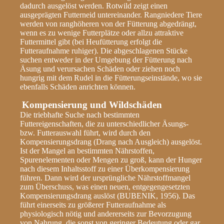
dadurch ausgelöst werden. Rotwild zeigt einen
ausgeprägten Futterneid untereinander. Rangniedere Tiere
werden von ranghöheren von der Fütterung abgedrängt,
wenn es zu wenige Futterplätze oder allzu attraktive
Futtermittel gibt (bei Heufütterung erfolgt die
Futteraufnahme ruhiger). Die abgeschlagenen Stücke
suchen entweder in der Umgebung der Fütterung nach
Äsung und verursachen Schäden oder ziehen noch
hungrig mit dem Rudel in die Fütterungseinstände, wo sie
ebenfalls Schäden anrichten können.
Kompensierung und Wildschäden
Die triebhafte Suche nach bestimmten
Futtereigenschaften, die zu unterschiedlicher Äsungs-
bzw. Futterauswahl führt, wird durch den
Kompensierungsdrang (Drang nach Ausgleich) ausgelöst.
Ist der Mangel an bestimmten Nährstoffen,
Spurenelementen oder Mengen zu groß, kann der Hunger
nach diesem Inhaltsstoff zu einer Überkompensierung
führen. Dann wird der ursprüngliche Nährstoffmangel
zum Überschuss, was einen neuen, entgegengesetzten
Kompensierungsdrang auslöst (BUBENIK, 1956). Das
führt einerseits zu größerer Futteraufnahme als
physiologisch nötig und andererseits zur Bevorzugung
von Nahrung, die sonst von geringer Bedeutung oder gar