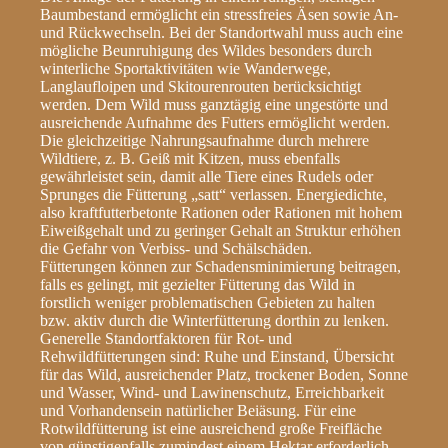
Baumbestand ermöglicht ein stressfreies Äsen sowie An-
und Rückwechseln. Bei der Standortwahl muss auch eine
mögliche Beunruhigung des Wildes besonders durch
winterliche Sportaktivitäten wie Wanderwege,
Langlaufloipen und Skitourenrouten berücksichtigt
werden. Dem Wild muss ganztägig eine ungestörte und
ausreichende Aufnahme des Futters ermöglicht werden.
Die gleichzeitige Nahrungsaufnahme durch mehrere
Wildtiere, z. B. Geiß mit Kitzen, muss ebenfalls
gewährleistet sein, damit alle Tiere eines Rudels oder
Sprunges die Fütterung „satt“ verlassen. Energiedichte,
also kraftfutterbetonte Rationen oder Rationen mit hohem
Eiweißgehalt und zu geringer Gehalt an Struktur erhöhen
die Gefahr von Verbiss- und Schälschäden.
Fütterungen können zur Schadensminimierung beitragen,
falls es gelingt, mit gezielter Fütterung das Wild in
forstlich weniger problematischen Gebieten zu halten
bzw. aktiv durch die Winterfütterung dorthin zu lenken.
Generelle Standortfaktoren für Rot- und
Rehwildfütterungen sind: Ruhe und Einstand, Übersicht
für das Wild, ausreichender Platz, trockener Boden, Sonne
und Wasser, Wind- und Lawinenschutz, Erreichbarkeit
und Vorhandensein natürlicher Beiäsung. Für eine
Rotwildfütterung ist eine ausreichend große Freifläche
von günstigenfalls zumindest einem Hektar erforderlich.