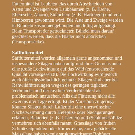
Futtermittel ist Laubheu, das durch Abschneiden von
Ästen und Zweigen von Laubbäumen (z. B. Esche,
Eberesche, Ahorn), Sträuchern (z. B. Hartriegel) und von
Himbeeren gewonnen wird. Die Äste und Zweige werden
in Bündeln zusammengebunden und luftig aufgehängt.
Beim Transport der getrockneten Bündel muss darauf
geachtet werden, dass die Blätter nicht abbrechen
(Transportsäcke).
Saftfuttermittel
Saftfuttermittel werden allgemein gerne angenommen und
insbesondere Silagen haben aufgrund ihres Geruchs auch
eine große Lockwirkung auf das Wild (entsprechende
Qualität vorausgesetzt!). Die Lockwirkung wird jedoch
auch öfter missbräuchlich genutzt. Silagen sind aber bei
Rehwildfütterungen wegen des geringen täglichen
Verbrauchs und der raschen Verderblichkeit als
problematisch anzusehen, falls die Fütterung nicht alle
zwei bis drei Tage erfolgt. Ist der Vorschub zu gering,
können Silagen durch Luftzutritt eine unerwünschte
Nacherwärmung durch Hefepilze oder Nachgärungen
erfahren, Bakterien (z. B. Listerien) und (Schimmel-)Pilze
vermehren sich ebenfalls rasant. Grassilage von frühen
Schnittzeitpunkten oder körnerreiche, kurz gehäckselte
Maissilage haben wenig strukturwirksame Rohfaser,