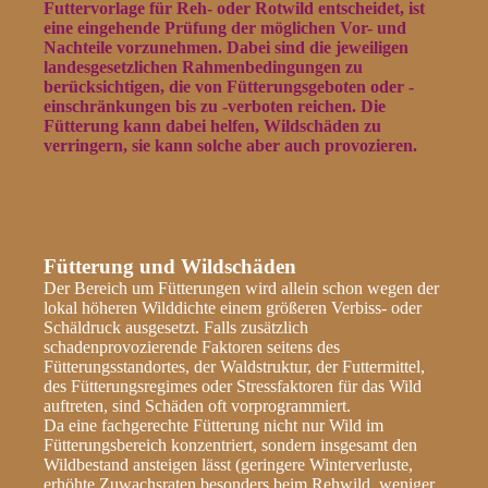
Futtervorlage für Reh- oder Rotwild entscheidet, ist
eine eingehende Prüfung der möglichen Vor- und
Nachteile vorzunehmen. Dabei sind die jeweiligen
landesgesetzlichen Rahmenbedingungen zu
berücksichtigen, die von Fütterungsgeboten oder -
einschränkungen bis zu -verboten reichen. Die
Fütterung kann dabei helfen, Wildschäden zu
verringern, sie kann solche aber auch provozieren.
Fütterung und Wildschäden
Der Bereich um Fütterungen wird allein schon wegen der
lokal höheren Wilddichte einem größeren Verbiss- oder
Schäldruck ausgesetzt. Falls zusätzlich
schadenprovozierende Faktoren seitens des
Fütterungsstandortes, der Waldstruktur, der Futtermittel,
des Fütterungsregimes oder Stressfaktoren für das Wild
auftreten, sind Schäden oft vorprogrammiert.
Da eine fachgerechte Fütterung nicht nur Wild im
Fütterungsbereich konzentriert, sondern insgesamt den
Wildbestand ansteigen lässt (geringere Winterverluste,
erhöhte Zuwachsraten besonders beim Rehwild, weniger