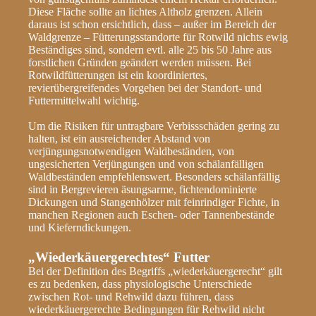
Diese Fläche sollte an lichtes Altholz grenzen. Allein
daraus ist schon ersichtlich, dass – außer im Bereich der
Waldgrenze – Fütterungsstandorte für Rotwild nichts ewig
Beständiges sind, sondern evtl. alle 25 bis 50 Jahre aus
forstlichen Gründen geändert werden müssen. Bei
Rotwildfütterungen ist ein koordiniertes,
revierübergreifendes Vorgehen bei der Standort- und
Futtermittelwahl wichtig.
Um die Risiken für untragbare Verbissschäden gering zu
halten, ist ein ausreichender Abstand von
verjüngungsnotwendigen Waldbeständen, von
ungesicherten Verjüngungen und von schälanfälligen
Waldbeständen empfehlenswert. Besonders schälanfällig
sind in Bergrevieren äsungsarme, fichtendominierte
Dickungen und Stangenhölzer mit feinrindiger Fichte, in
manchen Regionen auch Eschen- oder Tannenbestände
und Kieferndickungen.
„Wiederkäuergerechtes“ Futter
Bei der Definition des Begriffs „wiederkäuergerecht“ gilt
es zu bedenken, dass physiologische Unterschiede
zwischen Rot- und Rehwild dazu führen, dass
wiederkäuergerechte Bedingungen für Rehwild nicht