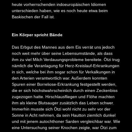
heute vorherrschenden indoeuropäischen Idiomen
unterschieden haben, wie es noch heute etwa beim
Baskischen der Fall ist.
Bildergalerie überspringen
Ein Körper spricht Bände
Das Erbgut des Mannes aus dem Eis verrät uns jedoch
noch weit mehr über seine Lebensumstände, als dass
ihm zu viel Milch Verdauungsprobleme bereitete. Ötzi trug
nämlich die Veranlagung für Herz-Kreislauf-Erkrankungen
in sich, welche bei ihm sogar schon für Verkalkungen in
den Arterien verantwortlich war. Außerdem konnten
Spuren einer Borreliose-Erkrankung festgestellt werden,
die er sich höchstwahrscheinlich durch einen Zeckenbiss
zugezogen hatte. Hirschlausfliegen und Flöhe machten
ihm als kleine Blutsauger zusätzlich das Leben schwer.
Immerhin musste sich Ötzi wohl nicht zu sehr vor der
Sonne in Acht nehmen, da sein Hautton ziemlich dunkel
und mit jenem autochthoner Sarden vergleichbar war. Wie
eine Untersuchung seiner Knochen zeigte, war Ötzi zum