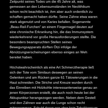
Zeitpunkt seines Todes um die 45 Jahre alt, was
gemessen an den Lebensumständen im Neolithikum
schon recht beachtlich ist, ihm aber auch ordentlich zu
schaffen gemacht haben dürfte. Seine Zähne etwa waren
stark abgenutzt und von Karies befallen. Sogenannte
„Beau-Reil-Furchen“ an einem Fingernagel deuten auf
eine chronische Erkrankung hin, die das Immunsystem
wiederkehrend vor große Herausforderungen stellte. Die
besonders beanspruchten Stellen seines
Bewegungsapparats dürften Ötzi infolge der
Abnützungserscheinungen ebenso einiges an Weh
bereitet haben.
Höchstwahrscheinlich als eine Art Schmerztherapie ließ
sich der Tote vom Similaun deswegen an seinen
Gelenken und am Rücken ganze 61 Tätowierungen in die
Haut schneiden. Die Striche und Kreuze wurden durch
das Einreiben mit Holzkohle interessanterweise genau an
jenen Körperzonen erstellt, die auch noch heute bei der
Akkupunktur herangezogen werden. Neben dem Gestell
und den Zähnen war auch die Lunge schon recht
mitgenommen. Schuld daran war aber kein Tabakkonsum