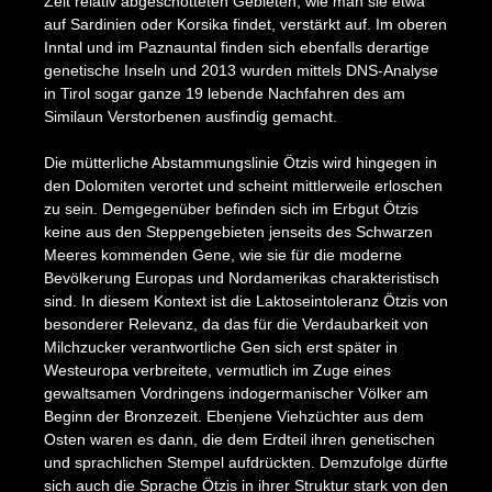
Zeit relativ abgeschotteten Gebieten, wie man sie etwa
auf Sardinien oder Korsika findet, verstärkt auf. Im oberen
Inntal und im Paznauntal finden sich ebenfalls derartige
genetische Inseln und 2013 wurden mittels DNS-Analyse
in Tirol sogar ganze 19 lebende Nachfahren des am
Similaun Verstorbenen ausfindig gemacht.
Die mütterliche Abstammungslinie Ötzis wird hingegen in
den Dolomiten verortet und scheint mittlerweile erloschen
zu sein. Demgegenüber befinden sich im Erbgut Ötzis
keine aus den Steppengebieten jenseits des Schwarzen
Meeres kommenden Gene, wie sie für die moderne
Bevölkerung Europas und Nordamerikas charakteristisch
sind. In diesem Kontext ist die Laktoseintoleranz Ötzis von
besonderer Relevanz, da das für die Verdaubarkeit von
Milchzucker verantwortliche Gen sich erst später in
Westeuropa verbreitete, vermutlich im Zuge eines
gewaltsamen Vordringens indogermanischer Völker am
Beginn der Bronzezeit. Ebenjene Viehzüchter aus dem
Osten waren es dann, die dem Erdteil ihren genetischen
und sprachlichen Stempel aufdrückten. Demzufolge dürfte
sich auch die Sprache Ötzis in ihrer Struktur stark von den