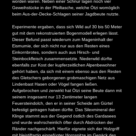
worden waren. Neben einer Schnur lagen noch vier
Geweihstücke in der Pfeiltasche, welche Ötzi womöglich
beim Aus-der-Decke-Schlagen seiner Jagdbeute nutzte.
Experimente ergaben, dass sich Wild auf 30 bis 50 Meter
gut mit dem rekonstruierten Bogenmodell erlegen lässt.
Dieser Befund passt wiederum zum Mageninhalt der
Eismumie, der sich nicht nur aus den Resten eines
Einkornbrotes, sondern auch aus Hirsch- und
Steinbockfleisch zusammensetzte. Niederwild dürfte
ebenfalls zur Kost der kupferzeitlichen Alpenbewohner
gehört haben, da sich mit einem ebenso aus den Resten
des Gletschers geborgenen grobmaschigen Netz aus
Lindenbast Hasen oder Vögel fangen ließen.
Aufgebrochen und zerwirkt hat Ötzi seine Beute dann mit
seinem insgesamt nur 13 Zentimeter langen
Feuersteindolch, den er in seiner Scheide am Gürtel
befestigt getragen haben dürfte. Das Silexmineral der
Klinge stammt aus der Gegend östlich des Gardasees
und wurde wahrscheinlich öfter durch Abdrücken der
Ränder nachgeschärft. Hierfür eignete sich der Holzgriff
mit bleistiftartig eingefügter Hornspitze im Gepäck des