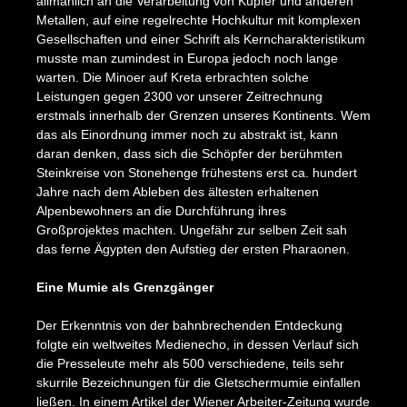
allmählich an die Verarbeitung von Kupfer und anderen
Metallen, auf eine regelrechte Hochkultur mit komplexen
Gesellschaften und einer Schrift als Kerncharakteristikum
musste man zumindest in Europa jedoch noch lange
warten. Die Minoer auf Kreta erbrachten solche
Leistungen gegen 2300 vor unserer Zeitrechnung
erstmals innerhalb der Grenzen unseres Kontinents. Wem
das als Einordnung immer noch zu abstrakt ist, kann
daran denken, dass sich die Schöpfer der berühmten
Steinkreise von Stonehenge frühestens erst ca. hundert
Jahre nach dem Ableben des ältesten erhaltenen
Alpenbewohners an die Durchführung ihres
Großprojektes machten. Ungefähr zur selben Zeit sah
das ferne Ägypten den Aufstieg der ersten Pharaonen.
Eine Mumie als Grenzgänger
Der Erkenntnis von der bahnbrechenden Entdeckung
folgte ein weltweites Medienecho, in dessen Verlauf sich
die Presseleute mehr als 500 verschiedene, teils sehr
skurrile Bezeichnungen für die Gletschermumie einfallen
ließen. In einem Artikel der Wiener Arbeiter-Zeitung wurde