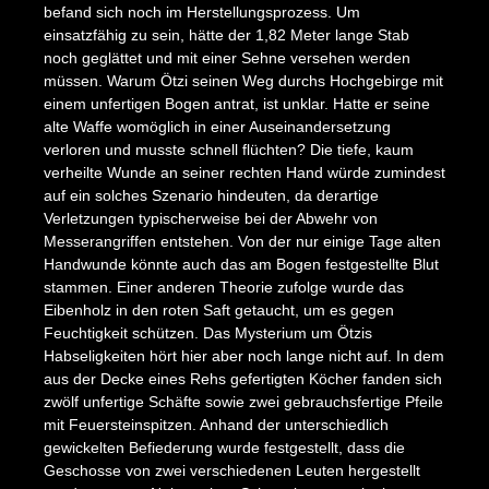
befand sich noch im Herstellungsprozess. Um
einsatzfähig zu sein, hätte der 1,82 Meter lange Stab
noch geglättet und mit einer Sehne versehen werden
müssen. Warum Ötzi seinen Weg durchs Hochgebirge mit
einem unfertigen Bogen antrat, ist unklar. Hatte er seine
alte Waffe womöglich in einer Auseinandersetzung
verloren und musste schnell flüchten? Die tiefe, kaum
verheilte Wunde an seiner rechten Hand würde zumindest
auf ein solches Szenario hindeuten, da derartige
Verletzungen typischerweise bei der Abwehr von
Messerangriffen entstehen. Von der nur einige Tage alten
Handwunde könnte auch das am Bogen festgestellte Blut
stammen. Einer anderen Theorie zufolge wurde das
Eibenholz in den roten Saft getaucht, um es gegen
Feuchtigkeit schützen. Das Mysterium um Ötzis
Habseligkeiten hört hier aber noch lange nicht auf. In dem
aus der Decke eines Rehs gefertigten Köcher fanden sich
zwölf unfertige Schäfte sowie zwei gebrauchsfertige Pfeile
mit Feuersteinspitzen. Anhand der unterschiedlich
gewickelten Befiederung wurde festgestellt, dass die
Geschosse von zwei verschiedenen Leuten hergestellt