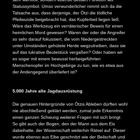
Statussymbol. Umso verwunderlicher nimmt sich da die
Tatsache aus, dass derjenige, der Ötzi die tödliche
Pfeilwunde beigebracht hat, das Kupferbeil liegen ließ.
Wäre das Werkzeug ein verräterischer Beweis für einen
heimlichen Mord gewesen? Waren der oder die Angreifer
so sehr darauf fokussiert, die vom Niedergestreckten
unter Umständen gehütete Herde wegzutreiben, dass sie
auf das lukrative Beutestück vergaßen? Oder haben wir
es sogar mit einem bewusst herbeigeführten
Menschenopfer im Hochgebirge zu tun, wie es etwa aus
der Andengegend überliefert ist?
Bildergalerie überspringen
5.000 Jahre alte Jagdausrüstung
Die genauen Hintergründe von Ötzis Ableben dürften wohl
nie abschließend geklärt werden, zumal jede Erkenntnis
einen ganzen Schwung weiterer Fragen mit sich bringt.
So gibt auch der Bogen, den der Mann aus dem Eis
dabeihatte, der Wissenschaft weiterhin Rätsel auf. Dieser
wurde ebenso aus Eibe geschnitzt wie der Beilschaft und