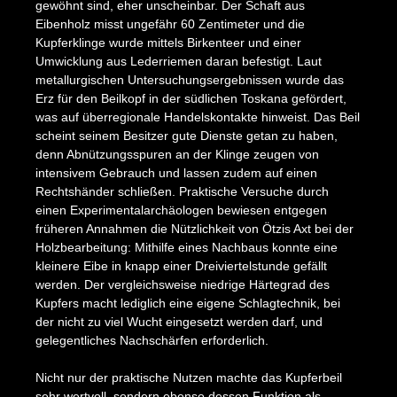
gewöhnt sind, eher unscheinbar. Der Schaft aus
Eibenholz misst ungefähr 60 Zentimeter und die
Kupferklinge wurde mittels Birkenteer und einer
Umwicklung aus Lederriemen daran befestigt. Laut
metallurgischen Untersuchungsergebnissen wurde das
Erz für den Beilkopf in der südlichen Toskana gefördert,
was auf überregionale Handelskontakte hinweist. Das Beil
scheint seinem Besitzer gute Dienste getan zu haben,
denn Abnützungsspuren an der Klinge zeugen von
intensivem Gebrauch und lassen zudem auf einen
Rechtshänder schließen. Praktische Versuche durch
einen Experimentalarchäologen bewiesen entgegen
früheren Annahmen die Nützlichkeit von Ötzis Axt bei der
Holzbearbeitung: Mithilfe eines Nachbaus konnte eine
kleinere Eibe in knapp einer Dreiviertelstunde gefällt
werden. Der vergleichsweise niedrige Härtegrad des
Kupfers macht lediglich eine eigene Schlagtechnik, bei
der nicht zu viel Wucht eingesetzt werden darf, und
gelegentliches Nachschärfen erforderlich.
Nicht nur der praktische Nutzen machte das Kupferbeil
sehr wertvoll, sondern ebenso dessen Funktion als