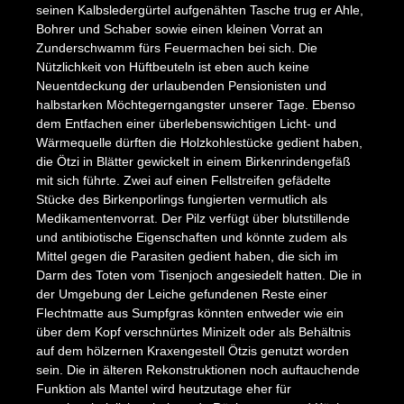
seinen Kalbsledergürtel aufgenähten Tasche trug er Ahle,
Bohrer und Schaber sowie einen kleinen Vorrat an
Zunderschwamm fürs Feuermachen bei sich. Die
Nützlichkeit von Hüftbeuteln ist eben auch keine
Neuentdeckung der urlaubenden Pensionisten und
halbstarken Möchtegerngangster unserer Tage. Ebenso
dem Entfachen einer überlebenswichtigen Licht- und
Wärmequelle dürften die Holzkohlestücke gedient haben,
die Ötzi in Blätter gewickelt in einem Birkenrindengefäß
mit sich führte. Zwei auf einen Fellstreifen gefädelte
Stücke des Birkenporlings fungierten vermutlich als
Medikamentenvorrat. Der Pilz verfügt über blutstillende
und antibiotische Eigenschaften und könnte zudem als
Mittel gegen die Parasiten gedient haben, die sich im
Darm des Toten vom Tisenjoch angesiedelt hatten. Die in
der Umgebung der Leiche gefundenen Reste einer
Flechtmatte aus Sumpfgras könnten entweder wie ein
über dem Kopf verschnürtes Minizelt oder als Behältnis
auf dem hölzernen Kraxengestell Ötzis genutzt worden
sein. Die in älteren Rekonstruktionen noch auftauchende
Funktion als Mantel wird heutzutage eher für