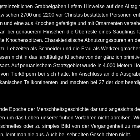
ngsteinzeitlichen Grabbeigaben liefern Hinweise auf den Allt
wischen 2700 und 2200 vor Christus bestatteten Personen entd
tein und eine aus Knochen gefertigte und mit Ornamenten vers
man bei genauerem Hinsehen die Überreste eines Säuglings f
rfte Knochenspitzen. Charakteristische Abnutzungsspuren an 
 Lebzeiten als Schneider und die Frau als Werkzeugmacherin t
sen nicht in das landläufige Klischee von der gänzlich primitive
ant. Auf peruanischem Staatsgebiet wurde in 4.000 Metern Höh
on Tierkörpern bei sich hatte. Im Anschluss an die Ausgrabu
ikanischen Teilkontinenten und machten bei 27 der dort beerd
erende Epoche der Menschheitsgeschichte dar und angesichts der
sen um das Leben unserer frühen Vorfahren nicht abreißen. Wi
rschnelles oder zu simples Bild von der Vergangenheit zu ma
n, lernt man nie aus. Auch bei sehr alten Geschichten nicht.