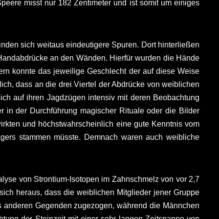
Speere misst nur 182 Zentimeter und ist somit um einiges
nden sich weitaus eindeutigere Spuren. Dort hinterließen
e Handabdrücke an den Wänden. Hierfür wurden die Hände
rn konnte das jeweilige Geschlecht der auf diese Weise
ich, dass an die drei Viertel der Abdrücke von weiblichen
sich auf ihren Jagdzügen intensiv mit deren Beobachtung
r in der Durchführung magischer Rituale oder die Bilder
twirkten und höchstwahrscheinlich eine gute Kenntnis vom
s Lagers stammen müsste. Demnach waren auch weibliche
Analyse von Strontium-Isotopen im Zahnschmelz von vor 2,7
sich heraus, dass die weiblichen Mitglieder jener Gruppe
 aus anderen Gegenden zugezogen, während die Männchen
htung der Steinzeit mit einer sehr langen Zeitspanne von