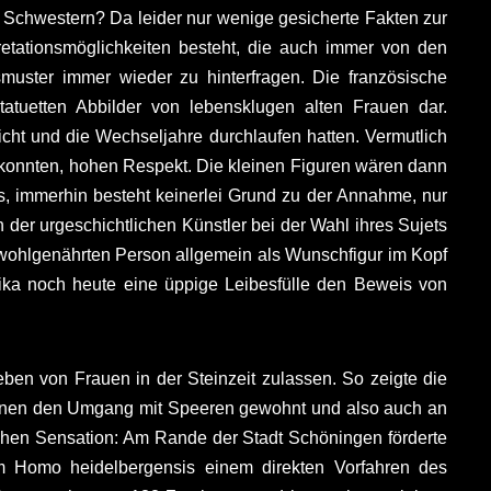
n Schwestern? Da leider nur wenige gesicherte Fakten zur
etationsmöglichkeiten besteht, die auch immer von den
smuster immer wieder zu hinterfragen. Die französische
Statuetten Abbilder von lebensklugen alten Frauen dar.
icht und die Wechseljahre durchlaufen hatten. Vermutlich
 konnten, hohen Respekt. Die kleinen Figuren wären dann
s, immerhin besteht keinerlei Grund zu der Annahme, nur
n der urgeschichtlichen Künstler bei der Wahl ihres Sujets
 wohlgenährten Person allgemein als Wunschfigur im Kopf
rika noch heute eine üppige Leibesfülle den Beweis von
en von Frauen in der Steinzeit zulassen. So zeigte die
innen den Umgang mit Speeren gewohnt und also auch an
ichen Sensation: Am Rande der Stadt Schöningen förderte
m Homo heidelbergensis einem direkten Vorfahren des