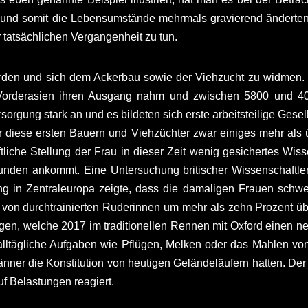
ma und somit die Lebensumstände mehrmals gravierend änderten
 tatsächlichen Vergangenheit zu tun.
erden und sich dem Ackerbau sowie der Viehzucht zu widmen. 
orderasien ihren Ausgang nahm und zwischen 5800 und 4000 
rgung stark an und es bildeten sich erste arbeitsteilige Gese
 diese ersten Bauern und Viehzüchter zwar einiges mehr als 
aftliche Stellung der Frau in dieser Zeit wenig gesichertes W
unden ankommt. Eine Untersuchung britischer Wissenschaftle
 in Zentraleuropa zeigte, dass die damaligen Frauen schwere 
on durchtrainierten Ruderinnen um mehr als zehn Prozent übert
n, welche 2017 im traditionellen Rennen mit Oxford einen neu
lltägliche Aufgaben wie Pflügen, Melken oder das Mahlen von 
änner die Konstitution von heutigen Geländeläufern hatten. D
auf Belastungen reagiert.