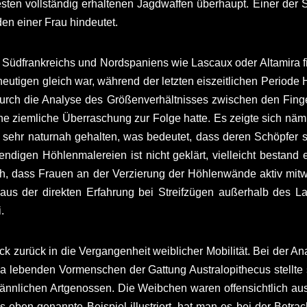
sten vollständig erhaltenen Jagdwaffen überhaupt. Einer der 
en einer Frau hindeutet.
n Südfrankreichs und Nordspaniens wie Lascaux oder Altamira fi
eutigen gleich war, während der letzten eiszeitlichen Period
Durch die Analyse des Größenverhältnisses zwischen den Finge
ine ziemliche Überraschung zur Folge hatte. Es zeigte sich näml
 sehr naturnah gehalten, was bedeutet, dass deren Schöpfer 
igen Höhlenmalereien ist nicht geklärt, vielleicht bestand e
edoch, dass Frauen an der Verzierung der Höhlenwände aktiv mi
n aus der direkten Erfahrung bei Streifzügen außerhalb de
.
ck zurück in die Vergangenheit weiblicher Mobilität. Bei der 
ka lebenden Vormenschen der Gattung Australopithecus stellte 
männlichen Artgenossen. Die Weibchen waren offensichtlich
 eben genannte Beispiel illustriert, hat man es bei der Betrac