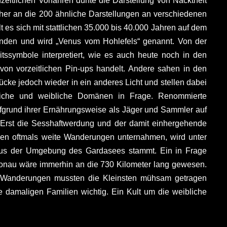
eitlichen Vorfahren dürfte die Darstellung von Nacktheit
isher an die 200 ähnliche Darstellungen an verschiedenen
es sich mit stattlichen 35.000 bis 40.000 Jahren auf dem
nden und wird „Venus vom Hohlefels“ genannt. Von der
tssymbole interpretiert, wie es auch heute noch in den
von vorzeitlichen Pin-ups handelt. Andere sahen in den
cke jedoch wieder in ein anderes Licht und stellen dabei
ännliche und weibliche Domänen in Frage. Renommierte
ufgrund ihrer Ernährungsweise als Jäger und Sammler auf
Erst die Sesshaftwerdung und der damit einhergehende
pen oftmals weite Wanderungen unternahmen, wird unter
h aus der Umgebung des Gardasees stammt. Ein in Frage
nau wäre immerhin an die 730 Kilometer lang gewesen.
n Wanderungen mussten die Kleinsten mühsam getragen
 damaligen Familien wichtig. Ein Kult um die weibliche