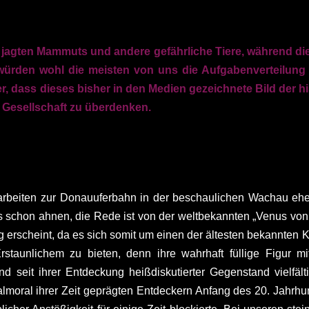
ner jagten Mammuts und andere gefährliche Tiere, während 
 würden wohl die meisten von uns die Aufgabenverteilung
dass dieses bisher in den Medien gezeichnete Bild der hist
n Gesellschaft zu überdenken.
arbeiten zur Donauuferbahn in der beschaulichen Wachau ehe
 schon ahnen, die Rede ist von der weltbekannten „Venus von Wi
ug erscheint, da es sich somit um einen der ältesten bekannte
staunlichem zu bieten, denn ihre wahrhaft füllige Figur mi
 seit ihrer Entdeckung heißdiskutierter Gegenstand vielfältig
lmoral ihrer Zeit geprägten Entdeckern Anfang des 20. Jahrhun