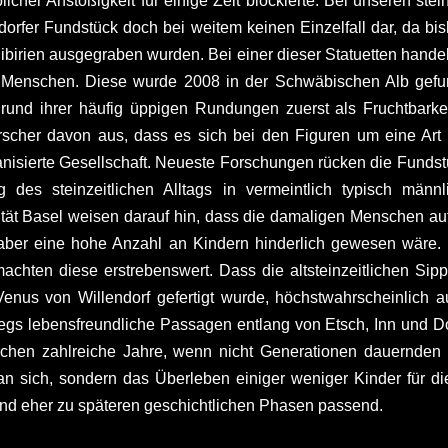
er Anstößigkeit für einige Zeit blockierte. Bei unseren steinz
ndorfer Fundstück doch bei weitem keinen Einzelfall dar, da b
irien ausgegraben wurden. Bei einer dieser Statuetten handelt 
es Menschen. Diese wurde 2008 in der Schwäbischen Alb gefu
grund ihrer häufig üppigen Rundungen zuerst als Fruchtbarkei
rscher davon aus, dass es sich bei den Figuren um eine Art 
anisierte Gesellschaft. Neueste Forschungen rücken die Fundstü
g des steinzeitlichen Alltags in vermeintlich typisch m
sität Basel weisen darauf hin, dass die damaligen Menschen a
aber eine hohe Anzahl an Kindern hinderlich gewesen wäre. 
hten diese erstrebenswert. Dass die altsteinzeitlichen Sip
Venus von Willendorf gefertigt wurde, höchstwahrscheinlic
s lebensfreundliche Passagen entlang von Etsch, Inn und Do
chen zahlreiche Jahre, wenn nicht Generationen dauernde
n sich, sondern das Überleben einiger weniger Kinder für die
 und eher zu späteren geschichtlichen Phasen passend.