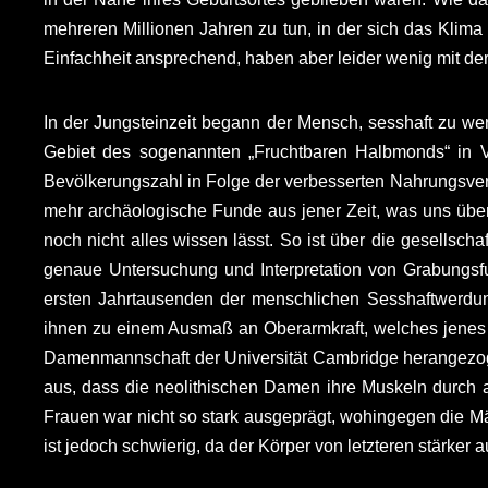
mehreren Millionen Jahren zu tun, in der sich das Kli
Einfachheit ansprechend, haben aber leider wenig mit der
In der Jungsteinzeit begann der Mensch, sesshaft zu w
Gebiet des sogenannten „Fruchtbaren Halbmonds“ in V
Bevölkerungszahl in Folge der verbesserten Nahrungsverso
mehr archäologische Funde aus jener Zeit, was uns über
noch nicht alles wissen lässt. So ist über die gesellsch
genaue Untersuchung und Interpretation von Grabungsf
ersten Jahrtausenden der menschlichen Sesshaftwerdung
ihnen zu einem Ausmaß an Oberarmkraft, welches jenes v
Damenmannschaft der Universität Cambridge herangezoge
aus, dass die neolithischen Damen ihre Muskeln durch a
Frauen war nicht so stark ausgeprägt, wohingegen die M
ist jedoch schwierig, da der Körper von letzteren stärker 