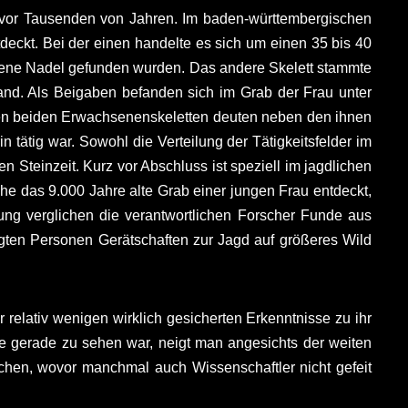
ag vor Tausenden von Jahren. Im baden-württembergischen
eckt. Bei der einen handelte es sich um einen 35 bis 40
ehene Nadel gefunden wurden. Das andere Skelett stammte
and. Als Beigaben befanden sich im Grab der Frau unter
den beiden Erwachsenenskeletten deuten neben den ihnen
ätig war. Sowohl die Verteilung der Tätigkeitsfelder im
n Steinzeit. Kurz vor Abschluss ist speziell im jagdlichen
e das 9.000 Jahre alte Grab einer jungen Frau entdeckt,
ng verglichen die verantwortlichen Forscher Funde aus
igten Personen Gerätschaften zur Jagd auf größeres Wild
 relativ wenigen wirklich gesicherten Erkenntnisse zu ihr
e gerade zu sehen war, neigt man angesichts der weiten
chen, wovor manchmal auch Wissenschaftler nicht gefeit