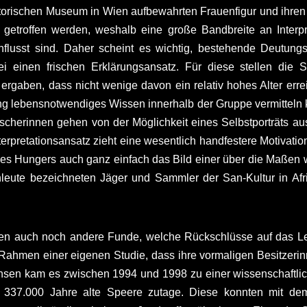
istorischen Museum in Wien aufbewahrten Frauenfigur und ihre
getroffen werden, weshalb eine große Bandbreite an Interpr
einflusst sind. Daher scheint es wichtig, bestehende Deutung
ei einen frischen Erklärungsansatz. Für diese stellen die 
ergaben, dass nicht wenige davon ein relativ hohes Alter erre
rung lebensnotwendiges Wissen innerhalb der Gruppe vermitteln
cherinnen gehen von der Möglichkeit eines Selbstporträts au
nterpretationsansatz zieht eine wesentlich handfestere Motivatio
 des Hungers auch ganz einfach das Bild einer über die Maßen
schleute bezeichneten Jäger und Sammler der San-Kultur in Af
ren auch noch andere Funde, welche Rückschlüsse auf das Leb
Rahmen einer eigenen Studie, dass ihre vormaligen Besitzer
achsen kam es zwischen 1994 und 1998 zu einer wissenschaftl
 337.000 Jahre alte Speere zutage. Diese konnten mit de