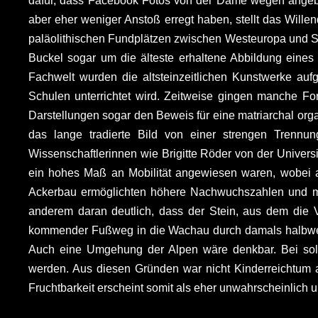
dafür, dass Facebook Fotos von der Dame wegen angeblich
aber eher weniger Anstoß erregt haben, stellt das Wille
paläolithischen Fundplätzen zwischen Westeuropa und Sib
Buckel sogar um die älteste erhaltene Abbildung ein
Fachwelt wurden die altsteinzeitlichen Kunstwerke auf
Schulen unterrichtet wird. Zeitweise gingen manche Fo
Darstellungen sogar den Beweis für eine matriarchal org
das lange tradierte Bild von einer strengen Trennun
Wissenschaftlerinnen wie Brigitte Röder von der Univer
ein hohes Maß an Mobilität angewiesen waren, wobei 
Ackerbau ermöglichten höhere Nachwuchszahlen und mac
anderem daran deutlich, dass der Stein, aus dem die 
kommender Fußweg in die Wachau durch damals halbweg
Auch eine Umgehung der Alpen wäre denkbar. Bei sol
werden. Aus diesen Gründen war nicht Kinderreichtum a
Fruchtbarkeit erscheint somit als eher unwahrscheinlich