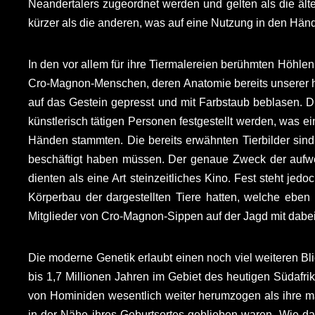
Neandertalers zugeordnet werden und gelten als die älte
kürzer als die anderen, was auf eine Nutzung in den Händ
In den vor allem für ihre Tiermalereien berühmten Höhle
Cro-Magnon-Menschen, deren Anatomie bereits unserer h
auf das Gestein gepresst und mit Farbstaub beblasen. 
künstlerisch tätigen Personen festgestellt werden, was e
Händen stammten. Die bereits erwähnten Tierbilder sind
beschäftigt haben müssen. Der genaue Zweck der aufwend
dienten als eine Art steinzeitliches Kino. Fest steht j
Körperbau der dargestellten Tiere hatten, welche ebe
Mitglieder von Cro-Magnon-Sippen auf der Jagd mit dabei
Die moderne Genetik erlaubt einen noch viel weiteren Bli
bis 1,7 Millionen Jahren im Gebiet des heutigen Südafri
von Hominiden wesentlich weiter herumzogen als ihre 
in der Nähe ihres Geburtsortes geblieben waren. Wie das