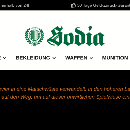
nnerhalb von 24h
30 Tage Geld-Zurück-Garant
E
BEKLEIDUNG
WAFFEN
MUNITION
er in eine Matschwüste verwandelt. In den höheren Lage
auf den Weg, um auf dieser unwirtlichen Spielwiese ein