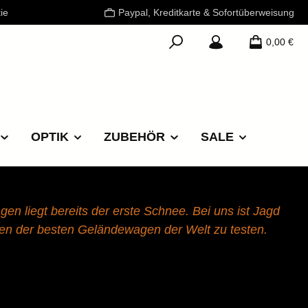
ie
Paypal, Kreditkarte & Sofortüberweisung
0,00 €
OPTIK
ZUBEHÖR
SALE
n liegt bereits der erste Schnee. Bei uns ist Jagd
en der besten Geländewagen der Welt zu testen.