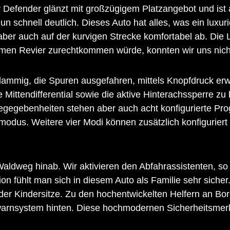
 Defender glänzt mit großzügigem Platzangebot und ist 
n schnell deutlich. Dieses Auto hat alles, was ein luxur
er auch auf der kurvigen Strecke komfortabel ab. Die L
n Revier zurechtkommen würde, konnten wir uns nicht 
ammig, die Spuren ausgefahren, mittels Knopfdruck erwe
 Mittendifferential sowie die aktive Hinterachssperre zu 
egegebenheiten stehen aber auch acht konfigurierte Pr
dus. Weitere vier Modi können zusätzlich konfiguriert 
ldweg hinab. Wir aktivieren den Abfahrassistenten, so 
on fühlt man sich in diesem Auto als Familie sehr sicher
der Kindersitze. Zu den hochentwickelten Helfern an Bor
nswarnsystem hinten. Diese hochmodernen Sicherheitsme