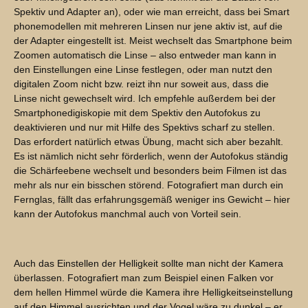
Spektiv und Adapter an), oder wie man erreicht, dass bei Smart
phonemodellen mit mehreren Linsen nur jene aktiv ist, auf die
der Adapter eingestellt ist. Meist wechselt das Smartphone beim
Zoomen automatisch die Linse – also entweder man kann in
den Einstellungen eine Linse festlegen, oder man nutzt den
digitalen Zoom nicht bzw. reizt ihn nur soweit aus, dass die
Linse nicht gewechselt wird. Ich empfehle außerdem bei der
Smartphonedigiskopie mit dem Spektiv den Autofokus zu
deaktivieren und nur mit Hilfe des Spektivs scharf zu stellen.
Das erfordert natürlich etwas Übung, macht sich aber bezahlt.
Es ist nämlich nicht sehr förderlich, wenn der Autofokus ständig
die Schärfeebene wechselt und besonders beim Filmen ist das
mehr als nur ein bisschen störend. Fotografiert man durch ein
Fernglas, fällt das erfahrungsgemäß weniger ins Gewicht – hier
kann der Autofokus manchmal auch von Vorteil sein.
Auch das Einstellen der Helligkeit sollte man nicht der Kamera
überlassen. Fotografiert man zum Beispiel einen Falken vor
dem hellen Himmel würde die Kamera ihre Helligkeitseinstellung
auf den Himmel ausrichten und der Vogel wäre zu dunkel – er