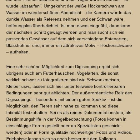
würde „absaufen“. Umgekehrt der weiße Höckerschwan am
Wasser im wunderschönen Abendlicht – die Kamera würde das
dunkle Wasser als Referenz nehmen und der Schwan wäre
hoffnungslos überbelichtet. Ist man etwas eingeübt, dann kann
der nächsten Schritt gewagt werden und man sucht sich ein
passendes Gewässer auf dem sich verschiedene Entenarten,
Blässhühner und, immer ein attraktives Motiv – Höckerschwäne
– aufhalten.
Eine sehr schöne Möglichkeit zum Digiscoping ergibt sich
übrigens auch am Futterhäuschen. Vogelarten, die sonst
wirklich schwer zu fotografieren sind wie Schwanzmeisen,
Kleiber usw., lassen sich hier unter teilweise kontrollierbaren
Bedingungen sehr gut ablichten. Der außerordentliche Reiz des
Digiscopings – besonders mit einem guten Spektiv – ist die
Möglichkeit, den Tieren sehr nahe zu kommen und diese
Intimität festzuhalten. Sei es als reines Dokumentationsfoto, als
Bestimmungshilfe in der Vogelbeobachtung (Fotos können in
einschlägige Foren gestellt oder an Spezialisten geschickt
werden) oder in Form qualitativ hochwertiger Fotos und Videos.
Erlebnisse lassen sich so noch besser mit den Kollegen