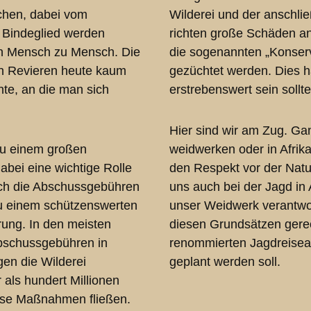
chen, dabei vom
Wilderei und der anschl
m Bindeglied werden
richten große Schäden an
on Mensch zu Mensch. Die
die sogenannten „Konser
hen Revieren heute kaum
gezüchtet werden. Dies ha
nte, an die man sich
erstrebenswert sein sollte
Hier sind wir am Zug. Ga
 zu einem großen
weidwerken oder in Afrik
abei eine wichtige Rolle
den Respekt vor der Nat
urch die Abschussgebühren
uns auch bei der Jagd in 
u einem schützenswerten
unser Weidwerk verantwo
rung. In den meisten
diesen Grundsätzen gerec
Abschussgebühren in
renommierten Jagdreisean
en die Wilderei
geplant werden soll.
 als hundert Millionen
iese Maßnahmen fließen.