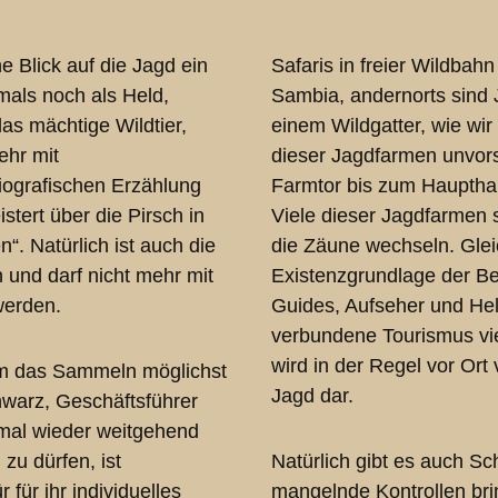
he Blick auf die Jagd ein
Safaris in freier Wildbah
mals noch als Held,
Sambia, andernorts sind J
as mächtige Wildtier,
einem Wildgatter, wie wir
ehr mit
dieser Jagdfarmen unvors
iografischen Erzählung
Farmtor bis zum Haupthau
tert über die Pirsch in
Viele dieser Jagdfarmen 
“. Natürlich ist auch die
die Zäune wechseln. Gleic
n und darf nicht mehr mit
Existenzgrundlage der Be
werden.
Guides, Aufseher und Hel
verbundene Tourismus viel
wird in der Regel vor Ort
um das Sammeln möglichst
Jagd dar.
hwarz, Geschäftsführer
nmal wieder weitgehend
zu dürfen, ist
Natürlich gibt es auch Sc
für ihr individuelles
mangelnde Kontrollen brin