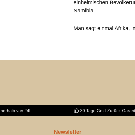
einheimischen Bevölkerun
Namibia.
Man sagt einmal Afrika, 
nnerhalb von 24h
30 Tage Geld-Zurück-Garant
Newsletter