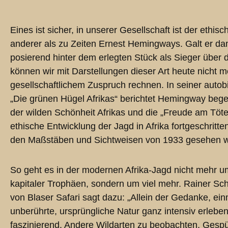
Eines ist sicher, in unserer Gesellschaft ist der ethisc
anderer als zu Zeiten Ernest Hemingways. Galt er da
posierend hinter dem erlegten Stück als Sieger über d
können wir mit Darstellungen dieser Art heute nicht m
gesellschaftlichem Zuspruch rechnen. In seiner autob
„Die grünen Hügel Afrikas“ berichtet Hemingway begeis
der wilden Schönheit Afrikas und die „Freude am Töten
ethische Entwicklung der Jagd in Afrika fortgeschritte
den Maßstäben und Sichtweisen von 1933 gesehen 
So geht es in der modernen Afrika-Jagd nicht mehr 
kapitaler Trophäen, sondern um viel mehr. Rainer Sc
von Blaser Safari sagt dazu: „Allein der Gedanke, ei
unberührte, ursprüngliche Natur ganz intensiv erleben 
faszinierend. Andere Wildarten zu beobachten, Gespür 