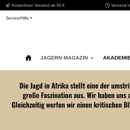
Kostenloser Versand ab 50 €
Versand i
m Hauptinhalt springen
Zur Suche springen
Zur Hauptnavigation springen
Service/Hilfe
JAGERN MAGAZIN
AKADEMI
Bildergalerie überspringen
Die Jagd in Afrika stellt eine der umstr
große Faszination aus. Wir haben uns
Gleichzeitig werfen wir einen kritischen 