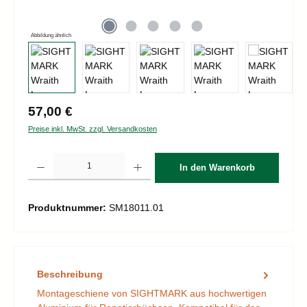
Abbildung ähnlich
Regulärer Preis:
57,00 €
Preise inkl. MwSt. zzgl. Versandkosten
Produkt Anzahl: Gib den gewünschten Wert ein oder benutze die Schaltflächen um d
In den Warenkorb
Produktnummer:
SM18011.01
Beschreibung
Montageschiene von SIGHTMARK aus hochwertigen