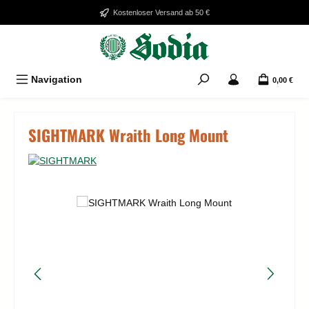
Zum Hauptinhalt springen
Kostenloser Versand ab 50 €
Navigation
0,00 €
SIGHTMARK Wraith Long Mount
Bildergalerie überspringen