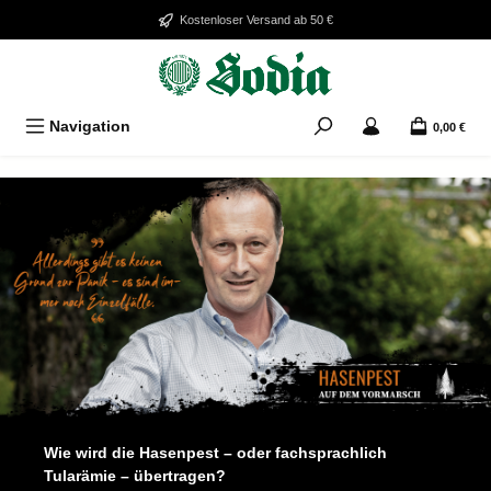
Zum Hauptinhalt springen
Kostenloser Versand ab 50 €
Navigation
0,00 €
Wie wird die Hasenpest – oder fachsprachlich
Tularämie – übertragen?