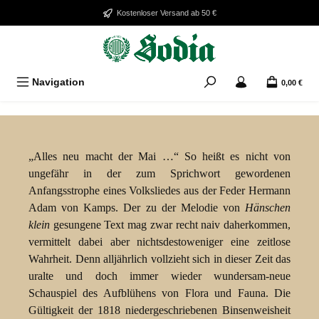
Zum Hauptinhalt springen
Kostenloser Versand ab 50 €
Navigation
0,00 €
Bildergalerie überspringen
„Alles neu macht der Mai …“ So heißt es nicht von
ungefähr in der zum Sprichwort gewordenen
Anfangsstrophe eines Volksliedes aus der Feder Hermann
Adam von Kamps. Der zu der Melodie von
Hänschen
klein
gesungene Text mag zwar recht naiv daherkommen,
vermittelt dabei aber nichtsdestoweniger eine zeitlose
Wahrheit. Denn alljährlich vollzieht sich in dieser Zeit das
uralte und doch immer wieder wundersam-neue
Schauspiel des Aufblühens von Flora und Fauna. Die
Gültigkeit der 1818 niedergeschriebenen Binsenweisheit