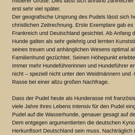
mittlerer Größe. Dies lässt sich anhand zahlreiche
erst sehr viel später.
Der geografische Ursprung des Pudels lässt sich h
christlichen Zeitrechnung. Erste Exemplare gab es
Frankreich und Deutschland gesichtet. Ab Anfang 
Hunde galten als sehr gelehrig und lernten Kunststü
seines treuen und anhänglichen Wesens optimal als
Familienhund gezüchtet. Seinen Höhepunkt erlebte 
Immer mehr Hundeführerinnen und Hundeführer entd
nicht – speziell nicht unter den Weidmännern und -f
Rasse bei einer allzu großen Nachfrage.
Dass der Pudel heute als Hunderasse mit französis
viele Jahre ihres Lebens intensiv für den Pudel ei
Pudel auf die Wasserhunde, genauer gesagt auf den
Dem entgegen argumentierten die deutschen Kynolo
Herkunftsort Deutschland sein muss. Nachträglich 