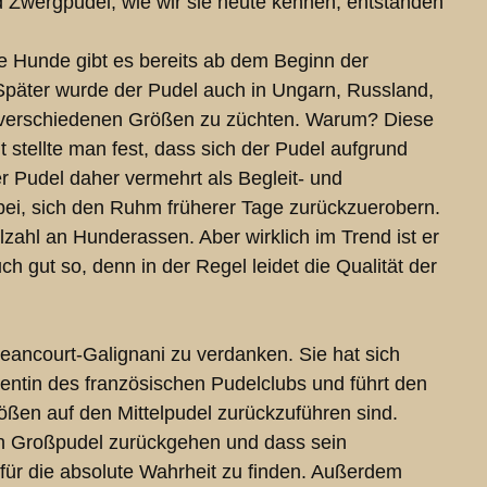
nd Zwergpudel, wie wir sie heute kennen, entstanden
he Hunde gibt es bereits ab dem Beginn der
 Später wurde der Pudel auch in Ungarn, Russland,
in verschiedenen Größen zu züchten. Warum? Diese
t stellte man fest, dass sich der Pudel aufgrund
r Pudel daher vermehrt als Begleit- und
bei, sich den Ruhm früherer Tage zurückzuerobern.
ahl an Hunderassen. Aber wirklich im Trend ist er
h gut so, denn in der Regel leidet die Qualität der
eancourt-Galignani zu verdanken. Sie hat sich
dentin des französischen Pudelclubs und führt den
ößen auf den Mittelpudel zurückzuführen sind.
en Großpudel zurückgehen und dass sein
 für die absolute Wahrheit zu finden. Außerdem