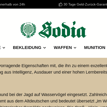
nnerhalb von 24h
30 Tage Geld-Zurück-Garant
E
BEKLEIDUNG
WAFFEN
MUNITION
ervorragende Eigenschaften mit, die ihn zu einem exzelle
g aus Intelligenz, Ausdauer und einer hohen Lernbereits
und bei der Jagd auf Wasservögel eingesetzt. Zahlrei
t aus dem Altdeutschen und bedeutet übersetzt „im Was