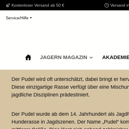
Kostenloser Versand ab 50 €
Versand i
m Hauptinhalt springen
Zur Suche springen
Zur Hauptnavigation springen
Service/Hilfe
JAGERN MAGAZIN
AKADEMI
Bildergalerie überspringen
Der Pudel wird oft unterschätzt, dabei bringt er h
Diese einzigartige Rasse verfügt über eine Mischun
jagdliche Disziplinen prädestiniert.
Der Pudel wurde ab dem 14. Jahrhundert als Jagdh
Hunderasse in Jagdszenen. Der Name „Pudel“ komm