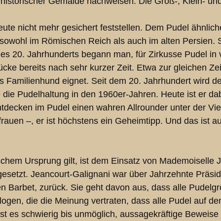
r historischer Gemälde nachweisen. Die Groß-, Klein- u
eute nicht mehr gesichert feststellen. Dem Pudel ähnlic
 sowohl im Römischen Reich als auch im alten Persien.
des 20. Jahrhunderts begann man, für Zirkusse Pudel 
cke bereits nach sehr kurzer Zeit. Etwa zur gleichen Zei
 Familienhund eignet. Seit dem 20. Jahrhundert wird de
die Pudelhaltung in den 1960er-Jahren. Heute ist er da
ecken im Pudel einen wahren Allrounder unter der Vielz
rauen –, er ist höchstens ein Geheimtipp. Und das ist auc
chem Ursprung gilt, ist dem Einsatz von Mademoiselle J
ngesetzt. Jeancourt-Galignani war über Jahrzehnte Präsi
 Barbet, zurück. Sie geht davon aus, dass alle Pudelgr
gen, die die Meinung vertraten, dass alle Pudel auf d
ist es schwierig bis unmöglich, aussagekräftige Beweise