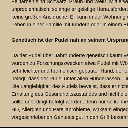
Fellfarben sind Schwarz, Braun und Weiß. Mittlerwe
unproblematisch, solange er geistige Herausforde
keine großen Ansprüche. Er kann in der Wohnung e
Leben in einer Familie mit Kindern oder in einem 
Genetisch ist der Pudel nah an seinem Urspru
Da der Pudel über Jahrhunderte genetisch kaum ver
wurden zu Forschungszwecken etwa Pudel mit Wölfen 
sehr leichter und harmonisch gebauter Hund, der e
belegt, dass der Pudel unter allen Hunderassen – i
Die Langlebigkeit des Pudels beweist, dass er nich
Erhaltung des Gesundheitszustandes und nicht die 
sollte unbedingt befolgt werden, denn nur so können
HD, Allergien und Patellaprobleme, wirksam einge
vorgeschriebenen Gentests gut in den Griff bekom