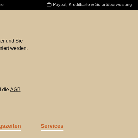
ie
Paypal, Kreditkarte & Sofortüberweisung
er und Sie
miert werden.
 die
AGB
gszeiten
Services