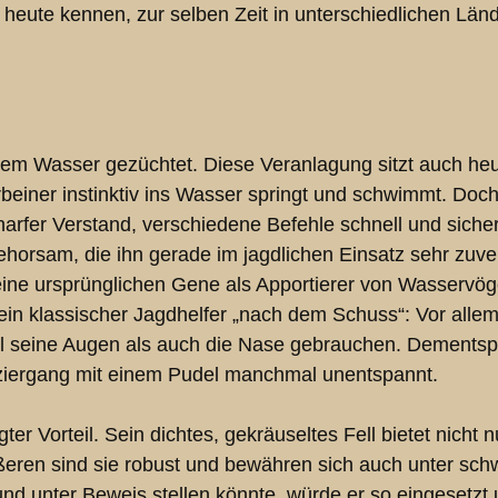
hn heute kennen, zur selben Zeit in unterschiedlichen L
dem Wasser gezüchtet. Diese Veranlagung sitzt auch heut
beiner instinktiv ins Wasser springt und schwimmt. Doch
harfer Verstand, verschiedene Befehle schnell und sicher
rsam, die ihn gerade im jagdlichen Einsatz sehr zuverl
eine ursprünglichen Gene als Apportierer von Wasservög
ein klassischer Jagdhelfer „nach dem Schuss“: Vor alle
l seine Augen als auch die Nase gebrauchen. Dementsp
ziergang mit einem Pudel manchmal unentspannt.
gter Vorteil. Sein dichtes, gekräuseltes Fell bietet nich
ußeren sind sie robust und bewähren sich auch unter sc
und unter Beweis stellen könnte, würde er so eingesetz