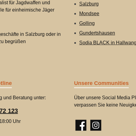
list für Jagdwaffen und
Salzburg
lle für einheimische Jäger
Mondsee
Golling
Gundertshausen
eschäfte in Salzburg oder in
 zu begrüßen
Sodia BLACK in Hallwan
tline
Unsere Communities
g und Beratung unter:
Über unsere Social Media Pl
verpassen Sie keine Neuigke
72 123
 18:00 Uhr
Facebook
Instagram