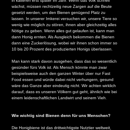
in kälteren erst später im Jahr. Wenn das Volk schnell
wächst, müssen rechtzeitig neue Zargen auf die Beute
gesetzt werden, um den Bienen genügend Platz zu
lassen. In unserer Imkerei versuchen wir, unsere Tiere so
wenig wie möglich zu stören, ihnen aber gleichzeitig alles
Nötige zu geben. Wenn alles gut gelaufen ist, kann man
dann Honig ernten. Als Ausgleich bekommen die Bienen
dann eine Zuckerlösung, wobei wir ihnen schon immer so
10 bis 20 Prozent des produzierten Honigs überlassen.
Man kann stark davon ausgehen, dass das so wesentlich
gesünder fürs Volk ist. Als Mensch könnte man zwar
beispielsweise auch den ganzen Winter über nur Fast
Food essen und würde dabei nicht verhungern, gesund
wäre das Ganze aber eindeutig nicht. Wir achten wirklich
darauf, dass es unseren Völkern gut geht, ähnlich wie bei
einem leidenschaftlichen Landwirt und seinem Vieh.
Bildergalerie überspringen
Wie wichtig sind Bienen denn für uns Menschen?
Die Honigbiene ist das drittwichtigste Nutztier weltweit,