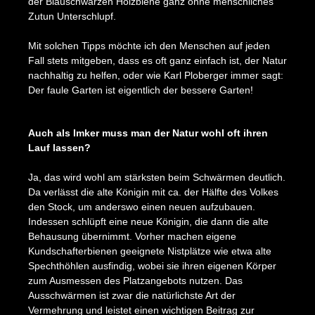
der Blauschwarzen Holzbiene ganz ohne menschliches
Zutun Unterschlupf.
Mit solchen Tipps möchte ich den Menschen auf jeden
Fall stets mitgeben, dass es oft ganz einfach ist, der Natur
nachhaltig zu helfen, oder wie Karl Ploberger immer sagt:
Der faule Garten ist eigentlich der bessere Garten!
Bildergalerie überspringen
Auch als Imker muss man der Natur wohl oft ihren
Lauf lassen?
Ja, das wird wohl am stärksten beim Schwärmen deutlich.
Da verlässt die alte Königin mit ca. der Hälfte des Volkes
den Stock, um anderswo einen neuen aufzubauen.
Indessen schlüpft eine neue Königin, die dann die alte
Behausung übernimmt. Vorher machen eigene
Kundschafterbienen geeignete Nistplätze wie etwa alte
Spechthöhlen ausfindig, wobei sie ihren eigenen Körper
zum Ausmessen des Platzangebots nutzen. Das
Ausschwärmen ist zwar die natürlichste Art der
Vermehrung und leistet einen wichtigen Beitrag zur