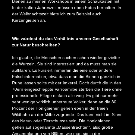
Bienen zu meinen Workshops in einem Schaukasten mit.
In der kalten Jahreszeit müssen eben Fotos herhalten. In
der Weihnachtszeit biete ich zum Beispiel auch
Kerzengießen an.
Bildergalerie überspringen
Wie würdest du das Verhältnis unserer Gesellschaft
zur Natur beschreiben?
Ich glaube, die Menschen suchen schon wieder gezielter
die Wurzeln. Sie sind interessiert und da muss man sie
aufklären. Es kursiert immerhin die eine oder andere
Falschinformation, etwa dass man die Bienen gänzlich in
Ruhe lassen sollte mit der Imkerei. Doch durch die in den
70ern eingeschleppte Varroamilbe sterben die Tiere ohne
professionelle Pflege einfach alle weg. Es gibt nur mehr
sehr wenige wirklich unbetreute Völker, denn an die 80
Prozent der Honigbienen gehen eben in der freien
Wildbahn an der Milbe zugrunde. Das kann nicht im Sinne
des Natur- oder Tierschutzes sein. Die Honigbienen
gehen auf sogenannte „Massentrachten“, also große
Ansammlungen von Blüten, wie man sie in der