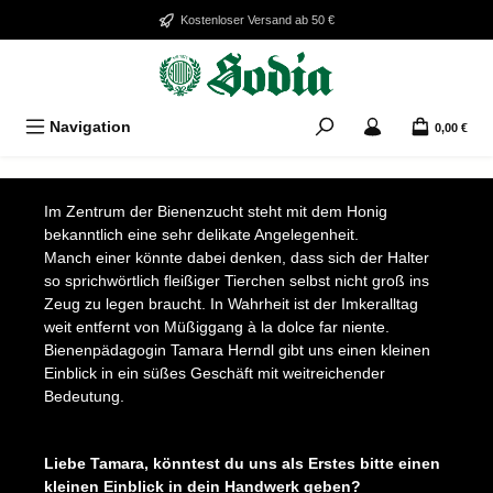
Zum Hauptinhalt springen
Kostenloser Versand ab 50 €
Navigation
0,00 €
Bildergalerie überspringen
Im Zentrum der Bienenzucht steht mit dem Honig
bekanntlich eine sehr delikate Angelegenheit.
Manch einer könnte dabei denken, dass sich der Halter
so sprichwörtlich fleißiger Tierchen selbst nicht groß ins
Zeug zu legen braucht. In Wahrheit ist der Imkeralltag
weit entfernt von Müßiggang à la dolce far niente.
Bienenpädagogin Tamara Herndl gibt uns einen kleinen
Einblick in ein süßes Geschäft mit weitreichender
Bedeutung.
Bildergalerie überspringen
Liebe Tamara, könntest du uns als Erstes bitte einen
kleinen Einblick in dein Handwerk geben?