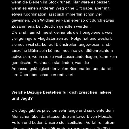
wenn die Bienen im Stock ruhen. Klar wäre es besser,
wenn es einen anderen Weg ohne Gift gäbe, aber mit
etwas Koordination lässt sich immerhin schon viel
gewinnen. Den Wildbienen kann ebenso oft durch etwas
Zusammenarbeit deutlich geholfen werden.
Die sind nämlich meist kleiner als die Honigbienen, was
viel geringere Flugdistanzen zur Folge hat und weshalb
sie noch viel stärker auf Blühstreifen angewiesen sind.
Einzelne Blühinseln können noch so viel Blütenreichtum
aufweisen, wenn sie zu weit auseinanderliegen, kann kein
genetischer Austausch stattfinden, was die
Anpassungsfähigkeit der vielen Bienenarten und damit
ihre Überlebenschancen reduziert.
Bildergalerie überspringen
Welche Bezüge bestehen für dich zwischen Imkerei
und Jagd?
Die Jagd gibt es ja schon sehr lange und sie diente dem
Menschen über Jahrtausende zum Erwerb von Fleisch,
Fellen und Leder. Unsere steinzeitlichen Vorfahren aßen
aber auch gern den süßen Honig, wie eine ca. 10.000