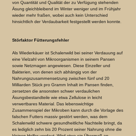
von Quantität und Qualität der zu Verfügung stehenden
Äsung gleichbleibend im Winter weniger und im Frühjahr
wieder mehr fraßen, wobei auch kein Unterschied
hinsichtlich der Verdaubarkeit festgestellt werden konnte.
Bildergalerie überspringen
Störfaktor Fütterungsfehler
Als Wiederkäuer ist Schalenwild bei seiner Verdauung auf
eine Vielzahl von Mikroorganismen in seinem Pansen
sowie Netzmagen angewiesen. Diese Einzeller und
Bakterien, von denen sich abhängig von der
Nahrungszusammensetzung zwischen fünf und 20
Milliarden Stück pro Gramm Inhalt im Pansen finden,
zersetzen die ansonsten schwer verdaulichen
Äsungsbestandteile wie etwa Zellulose in leicht
verwertbares Material. Das lebenswichtige
Zusammenspiel der Mikroben kann durch die Vorlage des
falschen Futters massiv gestört werden, was dem
Schalenwild schwere gesundheitliche Nachteile bringt, da
es lediglich zehn bis 20 Prozent seiner Nahrung ohne die
kleinen Helfer verdaut. Wird etwa ein Übermaß an