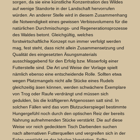
sorgen, da sie eine künstliche Konzentration des Wildes
auf wenige Standorte in der Landschaft hervorrufen
würden. An anderer Stelle wird in diesem Zusammenhang
die Notwendigkeit eines gewissen Verbissvolumens für die
natürlichen Durchmischungs- und Regenerationsprozesse
des Waldes betont. Gleichgültig, welches
forstwirtschaftliche Konzept nun immer verfolgt werden
mag, fest steht, dass nicht allein Zusammensetzung und
Qualität des eingesetzten Äsungsmaterials
ausschlaggebend für den Erfolg bzw. Misserfolg einer
Futterstelle sind. Die Art und Weise der Vorlage spielt
nämlich ebenso eine entscheidende Rolle. Sollten etwa
wegen Platzmangels nicht alle Stücke eines Rudels
gleichzeitig äsen können, werden schwächere Exemplare
von Trog oder Raufe verdrängt und müssen sich
gedulden, bis die kräftigeren Artgenossen satt sind. In
solchen Fällen wird das vom Blutzuckerspiegel bestimmte
Hungergefühl noch durch den optischen Reiz der bereits
Nahrung aufnehmenden Stücke verstärkt. Die auf diese
Weise vor reich gedecktem Tisch Darbenden suchen
nach alternativen Futterquellen und vergreifen sich in der
Folge verstärkt an der lokalen Vegetation. Sollte